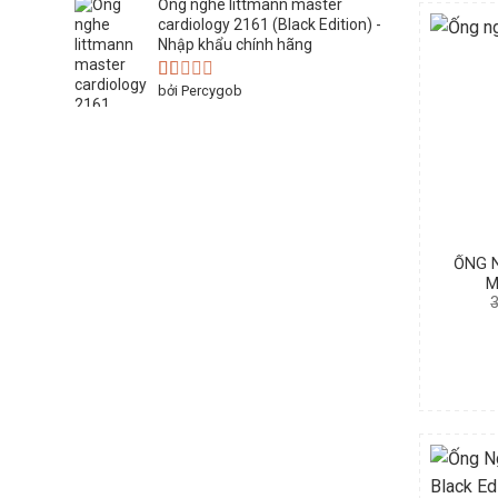
Ống nghe littmann master
hạng
3
5 sao
cardiology 2161 (Black Edition) -
Nhập khẩu chính hãng
bởi Percygob
Được
xếp
hạng
1
5
sao
ỐNG N
M