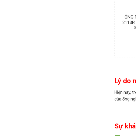
ỐNG 
2113R
Lý do 
Hiện nay, t
của ống ng
Sự khá