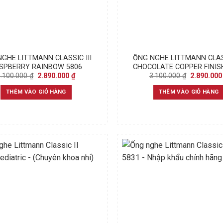
GHE LITTMANN CLASSIC III
ỐNG NGHE LITTMANN CLASS
SPBERRY RAINBOW 5806
CHOCOLATE COPPER FINIS
Original
Current
Original
3.100.000
₫
2.890.000
₫
3.100.000
₫
2.890.00
price
price
price
was:
is:
was:
THÊM VÀO GIỎ HÀNG
THÊM VÀO GIỎ HÀNG
3.100.000 ₫.
2.890.000 ₫.
3.100.000 