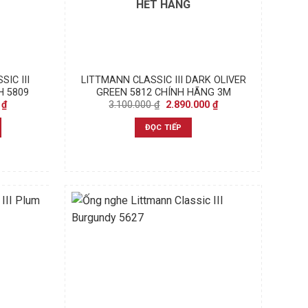
HẾT HÀNG
IC III
LITTMANN CLASSIC III DARK OLIVER
H 5809
GREEN 5812 CHÍNH HÃNG 3M
Current
Original
Current
0
₫
3.100.000
₫
2.890.000
₫
price
price
price
is:
was:
is:
ĐỌC TIẾP
₫.
2.890.000 ₫.
3.100.000 ₫.
2.890.000 ₫.