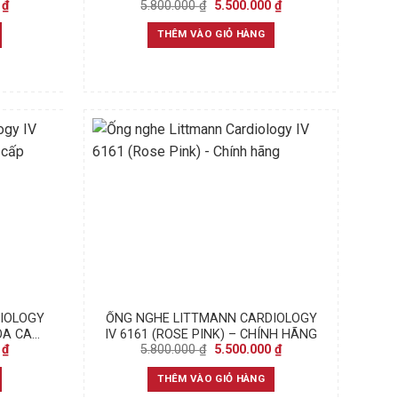
Current
Original
Current
0
₫
5.800.000
₫
5.500.000
₫
price
price
price
is:
was:
is:
THÊM VÀO GIỎ HÀNG
₫.
6.000.000 ₫.
5.800.000 ₫.
5.500.000 ₫.
IOLOGY
ỐNG NGHE LITTMANN CARDIOLOGY
OA CAO
IV 6161 (ROSE PINK) – CHÍNH HÃNG
Current
Original
Current
0
₫
5.800.000
₫
5.500.000
₫
price
price
price
is:
was:
is:
THÊM VÀO GIỎ HÀNG
₫.
5.500.000 ₫.
5.800.000 ₫.
5.500.000 ₫.