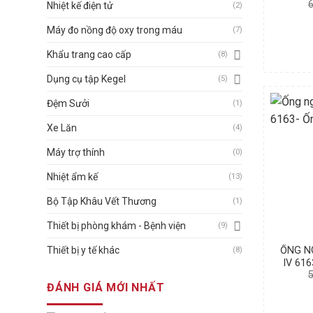
Nhiệt kế điện tử
(2)
Máy đo nồng độ oxy trong máu
(7)
Khẩu trang cao cấp
(8)
Dụng cụ tập Kegel
(5)
Đệm Sưởi
(1)
Xe Lăn
(4)
Máy trợ thính
(0)
Nhiệt ẩm kế
(13)
Bộ Tập Khâu Vết Thương
(1)
Thiết bị phòng khám - Bệnh viện
(9)
Thiết bị y tế khác
ỐNG N
(8)
IV 61
ĐÁNH GIÁ MỚI NHẤT