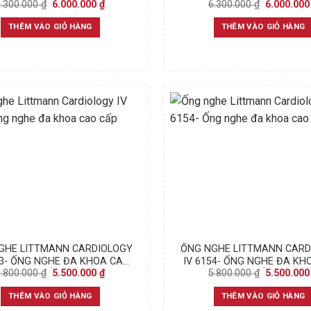
Original
Current
Original
6.300.000
₫
6.000.000
₫
6.300.000
₫
6.000.00
CAO CẤP.
price
price
price
was:
is:
was:
THÊM VÀO GIỎ HÀNG
THÊM VÀO GIỎ HÀNG
6.300.000 ₫.
6.000.000 ₫.
6.300.000 
GHE LITTMANN CARDIOLOGY
ỐNG NGHE LITTMANN CARD
63- ỐNG NGHE ĐA KHOA CAO
IV 6154- ỐNG NGHE ĐA KH
Original
Current
Original
5.800.000
₫
5.500.000
₫
5.800.000
₫
5.500.00
CẤP
CẤP
price
price
price
was:
is:
was:
THÊM VÀO GIỎ HÀNG
THÊM VÀO GIỎ HÀNG
5.800.000 ₫.
5.500.000 ₫.
5.800.000 