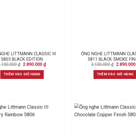
GHE LITTMANN CLASSIC III
ỐNG NGHE LITTMANN CLASS
5803 BLACK EDITION
5811 BLACK SMOKE FIN
Original
Current
Original
3.100.000
₫
2.890.000
₫
3.100.000
₫
2.890.00
price
price
price
was:
is:
was:
THÊM VÀO GIỎ HÀNG
THÊM VÀO GIỎ HÀNG
3.100.000 ₫.
2.890.000 ₫.
3.100.000 