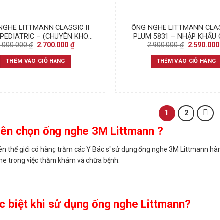
NGHE LITTMANN CLASSIC II
ỐNG NGHE LITTMANN CLASS
 PEDIATRIC – (CHUYÊN KHOA
PLUM 5831 – NHẬP KHẨU 
Original
Current
Original
3.000.000
₫
2.700.000
₫
2.900.000
₫
2.590.00
NHI)
HÃNG
price
price
price
was:
is:
was:
THÊM VÀO GIỎ HÀNG
THÊM VÀO GIỎ HÀNG
3.000.000 ₫.
2.700.000 ₫.
2.900.000 
1
2
nên chọn ống nghe 3M Littmann ?
rên thế giới có hàng trăm các Y Bác sĩ sử dụng ống nghe 3M Littmann hàng
he trong việc thăm khám và chữa bệnh.
c biệt khi sử dụng ống nghe Littmann?