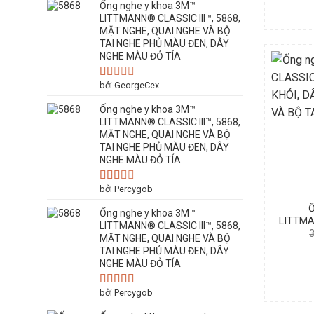
Ống nghe y khoa 3M™
LITTMANN® CLASSIC III™, 5868,
MẶT NGHE, QUAI NGHE VÀ BỘ
TAI NGHE PHỦ MÀU ĐEN, DÂY
NGHE MÀU ĐỎ TÍA
bởi GeorgeCex
Được
xếp
Ống nghe y khoa 3M™
hạng
1
LITTMANN® CLASSIC III™, 5868,
5
MẶT NGHE, QUAI NGHE VÀ BỘ
sao
TAI NGHE PHỦ MÀU ĐEN, DÂY
NGHE MÀU ĐỎ TÍA
bởi Percygob
Được
xếp
Ống nghe y khoa 3M™
hạng
LITTMA
2
5
LITTMANN® CLASSIC III™, 5868,
NGHE
sao
MẶT NGHE, QUAI NGHE VÀ BỘ
QUAI
TAI NGHE PHỦ MÀU ĐEN, DÂY
NGHE MÀU ĐỎ TÍA
bởi Percygob
Được
xếp