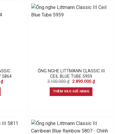
ASSIC
ỐNG NGHE LITTMANN CLASSIC III
 5864
CEIL BLUE TUBE 5959
Current
Original
Current
0
₫
3.100.000
₫
2.890.000
₫
price
price
price
is:
was:
is:
THÊM VÀO GIỎ HÀNG
₫.
2.890.000 ₫.
3.100.000 ₫.
2.890.000 ₫.