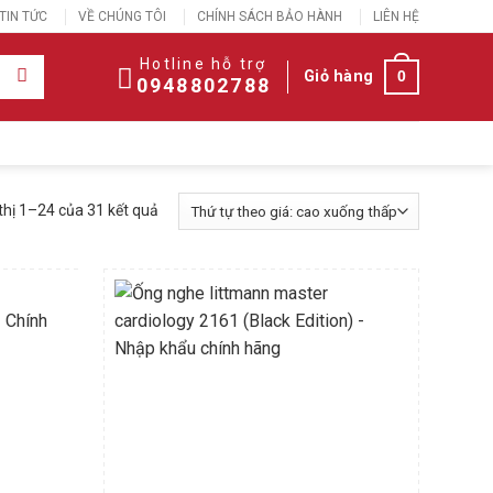
TIN TỨC
VỀ CHÚNG TÔI
CHÍNH SÁCH BẢO HÀNH
LIÊN HỆ
Hotline hỗ trợ
Giỏ hàng
0
0948802788
thị 1–24 của 31 kết quả