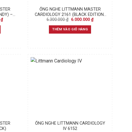
ASTER
ỐNG NGHE LITTMANN MASTER
NDY) –
CARDIOLOGY 2161 (BLACK EDITION)
Current
Original
Current
0
₫
6.300.000
₫
6.000.000
₫
– NHẬP KHẨU CHÍNH HÃNG
price
price
price
is:
was:
is:
THÊM VÀO GIỎ HÀNG
₫.
6.000.000 ₫.
6.300.000 ₫.
6.000.000 ₫.
ASTER
ỐNG NGHE LITTMANN CARDIOLOGY
CK)
IV 6152