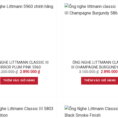
GHE LITTMANN CLASSIC III
ỐNG NGHE LITTMANN CL
IRROR PLUM PINK 5960
III CHAMPAGNE BURGUNDY
Original
Current
Original
3.200.000
₫
2.890.000
₫
3.100.000
₫
2.890.00
price
price
price
was:
is:
was:
THÊM VÀO GIỎ HÀNG
THÊM VÀO GIỎ HÀNG
3.200.000 ₫.
2.890.000 ₫.
3.100.000 