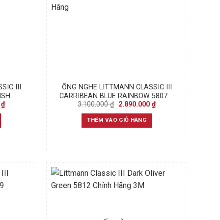
IC III
ỐNG NGHE LITTMANN CLASSIC III
ISH
CARRIBEAN BLUE RAINBOW 5807 –
Current
Original
Current
0
₫
3.100.000
₫
2.890.000
₫
CHÍNH HÃNG
price
price
price
is:
was:
is:
THÊM VÀO GIỎ HÀNG
₫.
2.890.000 ₫.
3.100.000 ₫.
2.890.000 ₫.