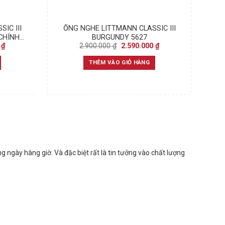
IC III
ỐNG NGHE LITTMANN CLASSIC III
CHÍNH
BURGUNDY 5627
Current
Original
Current
0
₫
2.900.000
₫
2.590.000
₫
price
price
price
is:
was:
is:
THÊM VÀO GIỎ HÀNG
₫.
2.590.000 ₫.
2.900.000 ₫.
2.590.000 ₫.
 ngày hàng giờ. Và đặc biệt rất là tin tưởng vào chất lượng