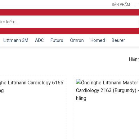
SẢN PHẨM
Littmann 3M
ADC
Futuro
Omron
Homed
Beurer
Hiển 