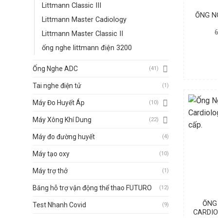
Littmann Classic III
ỐNG N
Littmann Master Cadiology
Littmann Master Classic II
ống nghe littmann điện 3200
Ống Nghe ADC
(41)
Tai nghe điện tử
(1)
Máy Đo Huyết Áp
(10)
Máy Xông Khí Dung
(22)
Máy đo đường huyết
(4)
Máy tạo oxy
(10)
Máy trợ thở
(1)
Băng hỗ trợ vận động thể thao FUTURO
(12)
ỐNG
Test Nhanh Covid
(9)
CARDIO