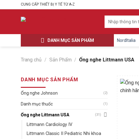
Skip
CUNG CẤP THIẾT BỊ Y TẾ TỪ A-Z
to
content
Tìm
kiếm:
DANH MỤC SẢN PHẨM
NordItalia
Trang chủ
/
Sản Phẩm
/
Ống nghe Littmann USA
DANH MỤC SẢN PHẨM
Ống nghe Johnson
(2)
Danh mục thuốc
(1)
Ống nghe Littmann USA
(31)
Littmann Cardiology IV
Littmann Classic II Pediatric Nhi khoa