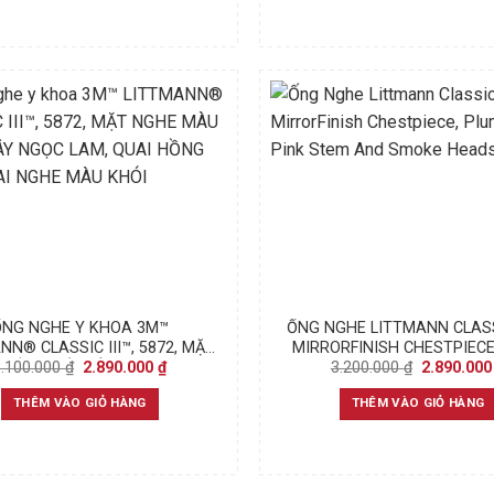
ỐNG NGHE Y KHOA 3M™
ỐNG NGHE LITTMANN CLASSI
NN® CLASSIC III™, 5872, MẶT
MIRRORFINISH CHESTPIECE
Original
Current
Original
3.100.000
₫
2.890.000
₫
3.200.000
₫
2.890.00
 MÀU KHÓI, DÂY NGỌC LAM,
TUBE, PINK STEM AND S
price
price
price
 HỒNG VÀ BỘ TAI NGHE MÀU
HEADSET
was:
is:
was:
THÊM VÀO GIỎ HÀNG
THÊM VÀO GIỎ HÀNG
KHÓI
3.100.000 ₫.
2.890.000 ₫.
3.200.000 