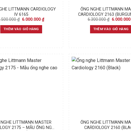
GHE LITTMANN CARDIOLOGY
ỐNG NGHE LITTMANN M
IV 6165
CARDIOLOGY 2163 (BURGU
Original
Current
Original
6.500.000
₫
6.000.000
₫
6.300.000
₫
6.000.00
CHÍNH HÃNG
price
price
price
was:
is:
was:
THÊM VÀO GIỎ HÀNG
THÊM VÀO GIỎ HÀNG
6.500.000 ₫.
6.000.000 ₫.
6.300.000 
 NGHE LITTMANN MASTER
ỐNG NGHE LITTMANN M
LOGY 2175 – MẪU ỐNG NGHE
CARDIOLOGY 2160 (BLA