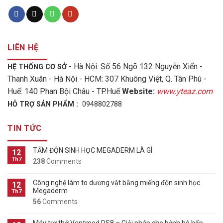
LIÊN HỆ
- Hà Nội: Số 56 Ngõ 132 Nguyễn Xiển -
HỆ THỐNG CƠ SỞ
Thanh Xuân - Hà Nội - HCM: 307 Khuông Việt, Q. Tân Phú -
Huế: 140 Phan Bội Châu - TP.Huế
Website:
www.yteaz.com
HỖ TRỢ SẢN PHẨM :
0948802788
TIN TỨC
TẤM ĐỘN SINH HỌC MEGADERM LÀ GÌ
12
Th7
238
Comments
Công nghệ làm to dương vật bằng miếng độn sinh học
12
Megaderm
Th7
56
Comments
Máy trợ thở Ventmed DS8 – Giải pháp cho bệnh hô hấp