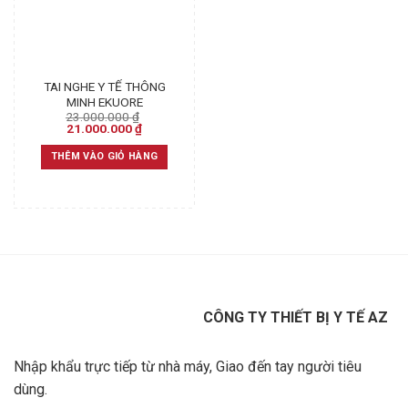
TAI NGHE Y TẾ THÔNG
MINH EKUORE
23.000.000
₫
Original
Current
21.000.000
₫
price
price
was:
is:
THÊM VÀO GIỎ HÀNG
23.000.000 ₫.
21.000.000 ₫.
CÔNG TY THIẾT BỊ Y TẾ AZ
Nhập khẩu trực tiếp từ nhà máy, Giao đến tay người tiêu
dùng.