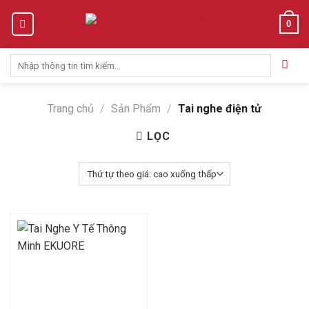
Skip
0
to
content
Tìm
kiếm:
Trang chủ
/
Sản Phẩm
/
Tai nghe điện tử
LỌC