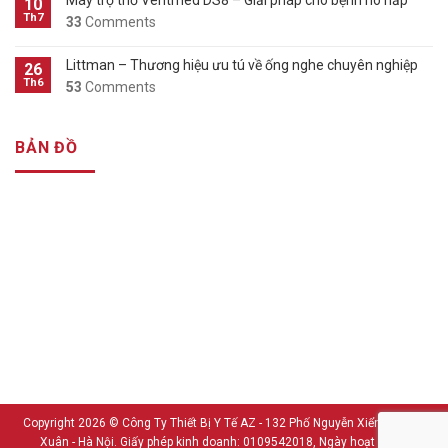
10
Th7
33
Comments
Littman – Thương hiệu ưu tú về ống nghe chuyên nghiệp
26
Th6
53
Comments
BẢN ĐỒ
Copyright 2026 ©
Công Ty Thiết Bị Y Tế AZ - 132 Phố Nguyễn Xiển - Thanh
Xuân - Hà Nội. Giấy phép kinh doanh: 0109542018, Ngày hoạt động: