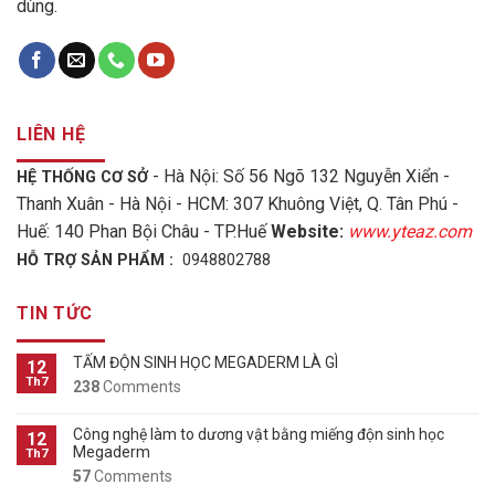
dùng.
LIÊN HỆ
- Hà Nội: Số 56 Ngõ 132 Nguyễn Xiển -
HỆ THỐNG CƠ SỞ
Thanh Xuân - Hà Nội - HCM: 307 Khuông Việt, Q. Tân Phú -
Huế: 140 Phan Bội Châu - TP.Huế
Website:
www.yteaz.com
HỖ TRỢ SẢN PHẨM :
0948802788
TIN TỨC
TẤM ĐỘN SINH HỌC MEGADERM LÀ GÌ
12
Th7
238
Comments
Công nghệ làm to dương vật bằng miếng độn sinh học
12
Megaderm
Th7
57
Comments