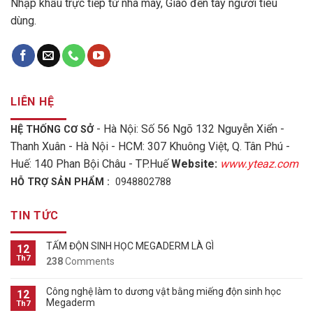
Nhập khẩu trực tiếp từ nhà máy, Giao đến tay người tiêu
dùng.
LIÊN HỆ
- Hà Nội: Số 56 Ngõ 132 Nguyễn Xiển -
HỆ THỐNG CƠ SỞ
Thanh Xuân - Hà Nội - HCM: 307 Khuông Việt, Q. Tân Phú -
Huế: 140 Phan Bội Châu - TP.Huế
Website:
www.yteaz.com
HỖ TRỢ SẢN PHẨM :
0948802788
TIN TỨC
TẤM ĐỘN SINH HỌC MEGADERM LÀ GÌ
12
Th7
238
Comments
Công nghệ làm to dương vật bằng miếng độn sinh học
12
Megaderm
Th7