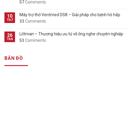
57
Comments
Máy trợ thở Ventmed DS8 – Giải pháp cho bệnh hô hấp
10
Th7
33
Comments
Littman – Thương hiệu ưu tú về ống nghe chuyên nghiệp
26
Th6
53
Comments
BẢN ĐỒ