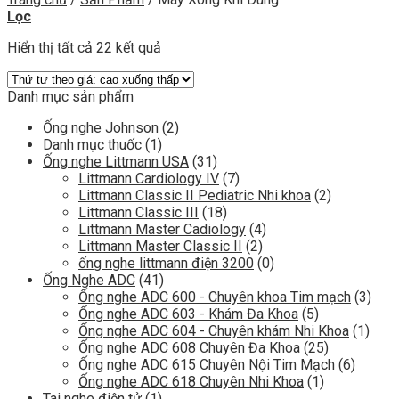
Lọc
Hiển thị tất cả 22 kết quả
Danh mục sản phẩm
Ống nghe Johnson
(2)
Danh mục thuốc
(1)
Ống nghe Littmann USA
(31)
Littmann Cardiology IV
(7)
Littmann Classic II Pediatric Nhi khoa
(2)
Littmann Classic III
(18)
Littmann Master Cadiology
(4)
Littmann Master Classic II
(2)
ống nghe littmann điện 3200
(0)
Ống Nghe ADC
(41)
Ống nghe ADC 600 - Chuyên khoa Tim mạch
(3)
Ống nghe ADC 603 - Khám Đa Khoa
(5)
Ống nghe ADC 604 - Chuyên khám Nhi Khoa
(1)
Ống nghe ADC 608 Chuyên Đa Khoa
(25)
Ống nghe ADC 615 Chuyên Nội Tim Mạch
(6)
Ống nghe ADC 618 Chuyên Nhi Khoa
(1)
Tai nghe điện tử
(1)