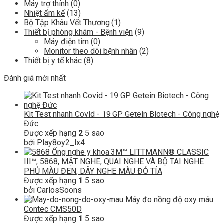
Máy trợ thính
(0)
Nhiệt ẩm kế
(13)
Bộ Tập Khâu Vết Thương
(1)
Thiết bị phòng khám - Bệnh viện
(9)
Máy điện tim
(0)
Monitor theo dõi bệnh nhân
(2)
Thiết bị y tế khác
(8)
Đánh giá mới nhất
Kit Test nhanh Covid - 19 GP Getein Biotech - Công nghệ
Đức
Được xếp hạng
2
5 sao
bởi Play8oy2_lx4
Ống nghe y khoa 3M™ LITTMANN® CLASSIC
III™, 5868, MẶT NGHE, QUAI NGHE VÀ BỘ TAI NGHE
PHỦ MÀU ĐEN, DÂY NGHE MÀU ĐỎ TÍA
Được xếp hạng
1
5 sao
bởi CarlosSoons
Máy đo nồng độ oxy máu
Contec CMS50D
Được xếp hạng
1
5 sao