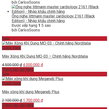
bởi CarlosSoons
Ống nghe littmann master cardiology 2161 (Black
Edition) - Nhập khẩu chính hãng
Được xếp hạng
1
5 sao
bởi CarlosSoons
Sale
Quick View
Máy Xông Khí Dung MO-03 – Chính hãng Norditalia
Original
Current
4.500.000
₫
4.000.000
₫
price
price
Thêm vào giỏ hàng
was:
is:
Sale
4.500.000 ₫.
4.000.000 ₫.
Quick View
Máy xông khí dung Meganeb Plus
Original
Current
2.100.000
₫
1.700.000
₫
price
price
Thêm vào giỏ hàng