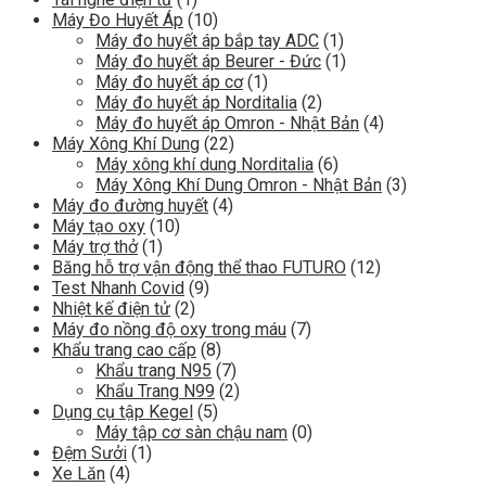
Máy Đo Huyết Áp
(10)
Máy đo huyết áp bắp tay ADC
(1)
Máy đo huyết áp Beurer - Đức
(1)
Máy đo huyết áp cơ
(1)
Máy đo huyết áp Norditalia
(2)
Máy đo huyết áp Omron - Nhật Bản
(4)
Máy Xông Khí Dung
(22)
Máy xông khí dung Norditalia
(6)
Máy Xông Khí Dung Omron - Nhật Bản
(3)
Máy đo đường huyết
(4)
Máy tạo oxy
(10)
Máy trợ thở
(1)
Băng hỗ trợ vận động thể thao FUTURO
(12)
Test Nhanh Covid
(9)
Nhiệt kế điện tử
(2)
Máy đo nồng độ oxy trong máu
(7)
Khẩu trang cao cấp
(8)
Khẩu trang N95
(7)
Khẩu Trang N99
(2)
Dụng cụ tập Kegel
(5)
Máy tập cơ sàn chậu nam
(0)
Đệm Sưởi
(1)
Xe Lăn
(4)