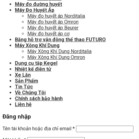
Máy đo đường huyết
Máy Đo Huyết Áp
Máy đo huyết áp Norditalia
Máy đo huyết áp Omron
Máy đo huyết áp Beurer
Máy đo huyết áp cơ
Băng hỗ trợ vận động thể thao FUTURO
Máy Xông Khí Dung
Máy Xông Khí Dung Norditalia
Máy Xông Khí Dung Omron
Dụng cụ tập Kegel
Nhiệt kế điện tử
Xe Lăn
Sản Phẩm
Tin Tức
Về Chúng Tôi
Chính sách bảo hành
Liên hệ
Đăng nhập
Tên tài khoản hoặc địa chỉ email
*