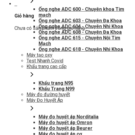
0
Ống nghe ADC 600 - Chuyên khoa Tim
mạch
Giỏ hàng
Ống nghe ADC 603 - Chuyên Đa Khoa
Ống nghe ADC 604 - Chuyên Nhi Khoa
Chưa có sản phẩm trong giỏ hàng.
Ống nghe ADC 608 - Chuyên Đa Khoa
Ống nghe ADC 615 - Chuyên Nội Tim
Mạch
Ống nghe ADC 618 - Chuyên Nhi Khoa
Máy tạo oxy
Test Nhanh Covid
Khẩu trang cao cấp
Khẩu trang N95
Khẩu Trang N99
Máy đo đường huyết
Máy Đo Huyết Áp
Máy đo huyết áp Norditalia
Máy đo huyết áp Omron
Máy đo huyết áp Beurer
Máy đo huyết áp cơ