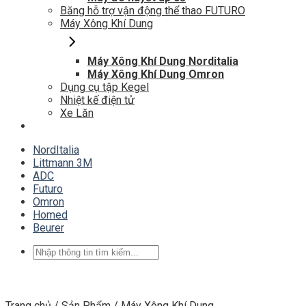
Băng hỗ trợ vận động thể thao FUTURO
Máy Xông Khí Dung
Máy Xông Khí Dung Norditalia
Máy Xông Khí Dung Omron
Dụng cụ tập Kegel
Nhiệt kế điện tử
Xe Lăn
NordItalia
Littmann 3M
ADC
Futuro
Omron
Homed
Beurer
Tìm
kiếm:
Trang chủ
/
Sản Phẩm
/
Máy Xông Khí Dung