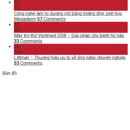
12
Th7
Công nghệ làm to dương vật bằng miếng độn sinh học
Megaderm
57
Comments
10
Th7
Máy trợ thở Ventmed DS8 – Giải pháp cho bệnh hô hấp
33
Comments
26
Th6
Littman – Thương hiệu ưu tú về ống nghe chuyên nghiệp
53
Comments
Bản đồ