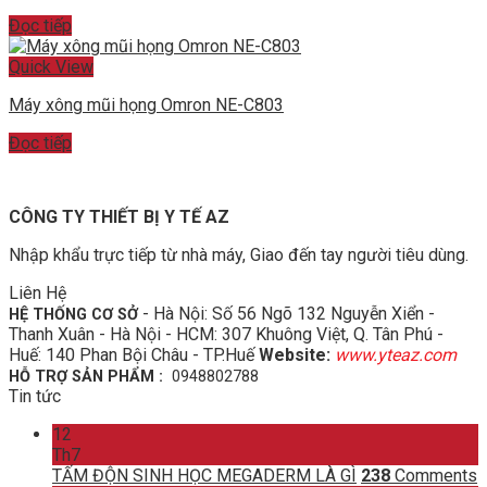
Đọc tiếp
Quick View
Máy xông mũi họng Omron NE-C803
Đọc tiếp
CÔNG TY THIẾT BỊ Y TẾ AZ
Nhập khẩu trực tiếp từ nhà máy, Giao đến tay người tiêu dùng.
Liên Hệ
- Hà Nội: Số 56 Ngõ 132 Nguyễn Xiển -
HỆ THỐNG CƠ SỞ
Thanh Xuân - Hà Nội - HCM: 307 Khuông Việt, Q. Tân Phú -
Huế: 140 Phan Bội Châu - TP.Huế
Website:
www.yteaz.com
HỖ TRỢ SẢN PHẨM :
0948802788
Tin tức
12
Th7
TẤM ĐỘN SINH HỌC MEGADERM LÀ GÌ
238
Comments