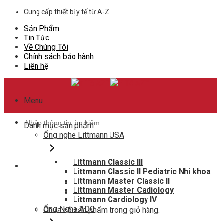
Skip
Cung cấp thiết bị y tế từ A-Z
to
Sản Phẩm
content
Tin Tức
Về Chúng Tôi
Chính sách bảo hành
Liên hệ
Menu
Tìm
Danh mục sản phẩm
kiếm:
Ống nghe Littmann USA
Littmann Classic III
Littmann Classic II Pediatric Nhi khoa
Hotline hỗ trợ
Littmann Master Classic II
0948802788
Littmann Master Cadiology
Giỏ hàng
0
Littmann Cardiology IV
Ống Nghe ADC
Chưa có sản phẩm trong giỏ hàng.