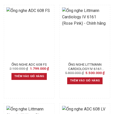
ỐNG NGHE ADC 608 FS
ỐNG NGHE LITTMANN
Original
Current
2.100.000
₫
1.799.000
₫
CARDIOLOGY IV 6161
price
price
Original
Curre
5.800.000
₫
5.500.000
₫
(ROSE PINK) – CHÍNH
was:
is:
price
price
THÊM VÀO GIỎ HÀNG
HÃNG
2.100.000 ₫.
1.799.000 ₫.
was:
is:
THÊM VÀO GIỎ HÀNG
5.800.000 ₫.
5.500