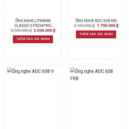
ỐNG NGHE LITMANN
ỐNG NGHE ADC 608 MG
Original
Curre
2.100.000
₫
1.790.000
₫
CLASSIC II PEDIATRIC
price
price
Original
Current
2.700.000
₫
2.500.000
₫
BLACK 2113 – CHÍNH
was:
is:
price
price
THÊM VÀO GIỎ HÀNG
HÃNG
2.100.000 ₫.
1.790
was:
is:
THÊM VÀO GIỎ HÀNG
2.700.000 ₫.
2.500.000 ₫.