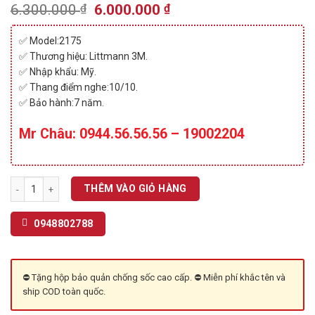
2.50
542
Original
Current
6.300.000
₫
6.000.000
₫
trên 5
price
price
dựa
trên
was:
is:
✅ Model:2175
đánh
6.300.000 ₫.
6.000.000 ₫.
giá
✅ Thương hiệu: Littmann 3M.
✅ Nhập khẩu: Mỹ.
✅ Thang điểm nghe:10/10.
✅ Bảo hành:7 năm.
Mr Châu: 0944.56.56.56 – 19002204
Ống Nghe Littmann Master Cardiology 2175 - Mẫu ống nghe cao cấp. số
THÊM VÀO GIỎ HÀNG
0948802788
⛔ Tặng hộp bảo quản chống sốc cao cấp. ⛔ Miễn phí khắc tên và
ship COD toàn quốc.