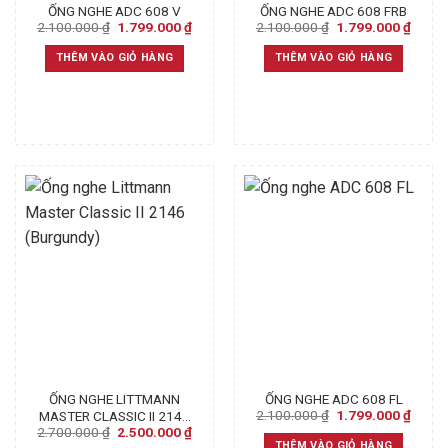
ỐNG NGHE ADC 608 V
ỐNG NGHE ADC 608 FRB
Original
Current
Original
Curre
2.100.000
₫
1.799.000
₫
2.100.000
₫
1.799.000
₫
price
price
price
price
was:
is:
was:
is:
THÊM VÀO GIỎ HÀNG
THÊM VÀO GIỎ HÀNG
2.100.000 ₫.
1.799.000 ₫.
2.100.000 ₫.
1.799
ỐNG NGHE LITTMANN
ỐNG NGHE ADC 608 FL
Original
Curre
2.100.000
₫
1.799.000
₫
MASTER CLASSIC II 2146
price
price
Original
Current
2.700.000
₫
2.500.000
₫
(BURGUNDY)
was:
is:
price
price
THÊM VÀO GIỎ HÀNG