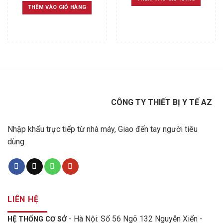
2.100.000 ₫.
1.799
was:
is:
THÊM VÀO GIỎ HÀNG
2.700.000 ₫.
2.500.000 ₫.
CÔNG TY THIẾT BỊ Y TẾ AZ
Nhập khẩu trực tiếp từ nhà máy, Giao đến tay người tiêu
dùng.
LIÊN HỆ
- Hà Nội: Số 56 Ngõ 132 Nguyễn Xiển -
HỆ THỐNG CƠ SỞ