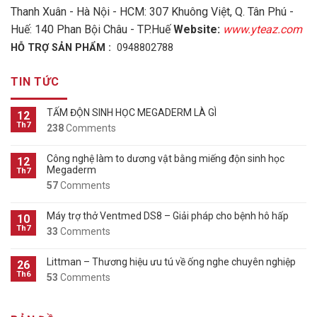
Thanh Xuân - Hà Nội - HCM: 307 Khuông Việt, Q. Tân Phú -
Huế: 140 Phan Bội Châu - TP.Huế
Website:
www.yteaz.com
HỖ TRỢ SẢN PHẨM :
0948802788
TIN TỨC
TẤM ĐỘN SINH HỌC MEGADERM LÀ GÌ
12
Th7
238
Comments
Công nghệ làm to dương vật bằng miếng độn sinh học
12
Megaderm
Th7
57
Comments
Máy trợ thở Ventmed DS8 – Giải pháp cho bệnh hô hấp
10
Th7
33
Comments
Littman – Thương hiệu ưu tú về ống nghe chuyên nghiệp
26
Th6
53
Comments