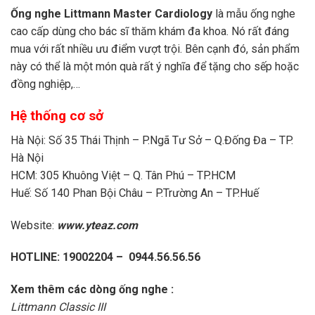
Ống nghe Littmann Master Cardiology
là mẫu ống nghe
cao cấp dùng cho bác sĩ thăm khám đa khoa. Nó rất đáng
mua với rất nhiều ưu điểm vượt trội. Bên cạnh đó, sản phẩm
này có thể là một món quà rất ý nghĩa để tặng cho sếp hoặc
đồng nghiệp,…
Hệ thống cơ sở
Hà Nội: Số 35 Thái Thịnh – P.Ngã Tư Sở – Q.Đống Đa – TP.
Hà Nội
HCM: 305 Khuông Việt – Q. Tân Phú – TP.HCM
Huế: Số 140 Phan Bội Châu – P.Trường An – TP.Huế
Website:
www.yteaz.com
HOTLINE: 19002204 – 0944.56.56.56
Xem thêm các dòng ống nghe :
Littmann Classic III