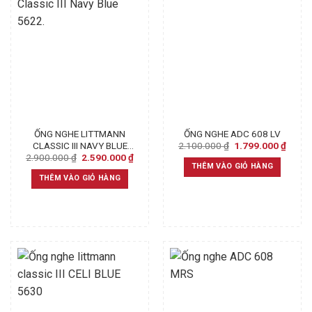
ỐNG NGHE LITTMANN
ỐNG NGHE ADC 608 LV
Original
Curre
2.100.000
₫
1.799.000
₫
CLASSIC III NAVY BLUE
price
price
Original
Current
2.900.000
₫
2.590.000
₫
5622.
was:
is:
price
price
THÊM VÀO GIỎ HÀNG
2.100.000 ₫.
1.799
was:
is:
THÊM VÀO GIỎ HÀNG
2.900.000 ₫.
2.590.000 ₫.