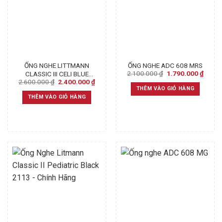
ỐNG NGHE LITTMANN
ỐNG NGHE ADC 608 MRS
Original
Curre
2.100.000
₫
1.790.000
₫
CLASSIC III CELI BLUE
price
price
Original
Current
2.600.000
₫
2.400.000
₫
5630
was:
is:
price
price
THÊM VÀO GIỎ HÀNG
2.100.000 ₫.
1.790
was:
is:
THÊM VÀO GIỎ HÀNG
2.600.000 ₫.
2.400.000 ₫.