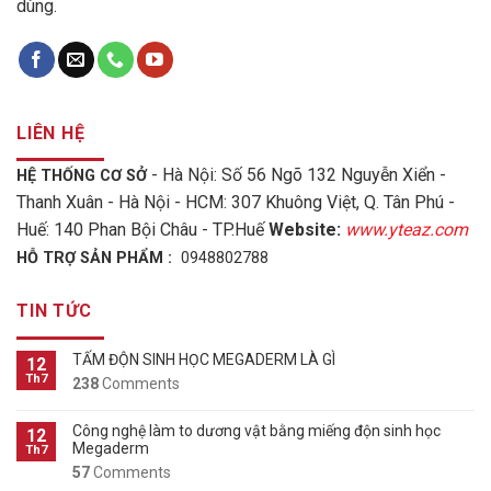
dùng.
LIÊN HỆ
- Hà Nội: Số 56 Ngõ 132 Nguyễn Xiển -
HỆ THỐNG CƠ SỞ
Thanh Xuân - Hà Nội - HCM: 307 Khuông Việt, Q. Tân Phú -
Huế: 140 Phan Bội Châu - TP.Huế
Website:
www.yteaz.com
HỖ TRỢ SẢN PHẨM :
0948802788
TIN TỨC
TẤM ĐỘN SINH HỌC MEGADERM LÀ GÌ
12
Th7
238
Comments
Công nghệ làm to dương vật bằng miếng độn sinh học
12
Megaderm
Th7
57
Comments