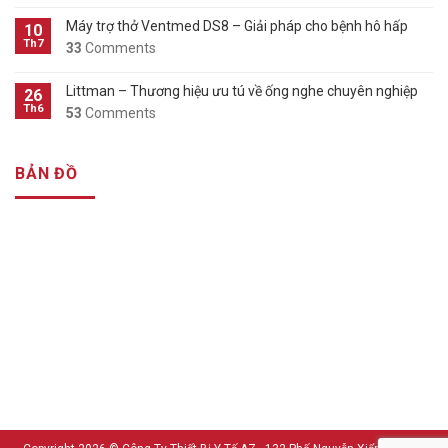
Máy trợ thở Ventmed DS8 – Giải pháp cho bệnh hô hấp
10
Th7
33
Comments
Littman – Thương hiệu ưu tú về ống nghe chuyên nghiệp
26
Th6
53
Comments
BẢN ĐỒ