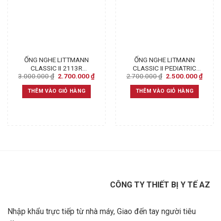
ỐNG NGHE LITTMANN
ỐNG NGHE LITMANN
CLASSIC II 2113R
CLASSIC II PEDIATRIC
Original
Current
Original
Curre
3.000.000
₫
2.700.000
₫
2.700.000
₫
2.500.000
₫
PEDIATRIC – (CHUYÊN
BLACK 2113 – CHÍNH
price
price
price
price
KHOA NHI)
HÃNG
was:
is:
was:
is:
THÊM VÀO GIỎ HÀNG
THÊM VÀO GIỎ HÀNG
3.000.000 ₫.
2.700.000 ₫.
2.700.000 ₫.
2.500
CÔNG TY THIẾT BỊ Y TẾ AZ
Nhập khẩu trực tiếp từ nhà máy, Giao đến tay người tiêu