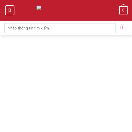
Skip
0
to
content
Tìm
kiếm: