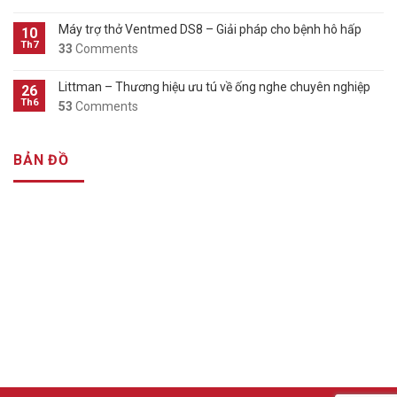
Máy trợ thở Ventmed DS8 – Giải pháp cho bệnh hô hấp
10
Th7
33
Comments
Littman – Thương hiệu ưu tú về ống nghe chuyên nghiệp
26
Th6
53
Comments
BẢN ĐỒ