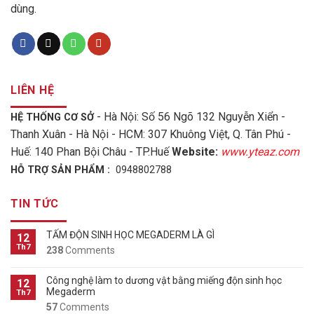
dùng.
LIÊN HỆ
- Hà Nội: Số 56 Ngõ 132 Nguyễn Xiển -
HỆ THỐNG CƠ SỞ
Thanh Xuân - Hà Nội - HCM: 307 Khuông Việt, Q. Tân Phú -
Huế: 140 Phan Bội Châu - TP.Huế
Website:
www.yteaz.com
HỖ TRỢ SẢN PHẨM :
0948802788
TIN TỨC
TẤM ĐỘN SINH HỌC MEGADERM LÀ GÌ
12
Th7
238
Comments
Công nghệ làm to dương vật bằng miếng độn sinh học
12
Megaderm
Th7
57
Comments