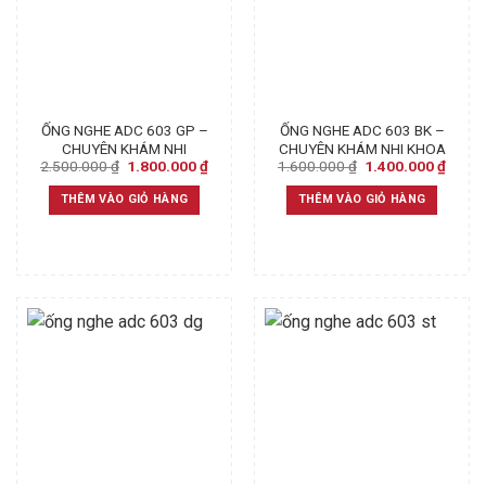
ỐNG NGHE ADC 603 GP –
ỐNG NGHE ADC 603 BK –
CHUYÊN KHÁM NHI
CHUYÊN KHÁM NHI KHOA
Original
Current
Original
Curre
2.500.000
₫
1.800.000
₫
1.600.000
₫
1.400.000
₫
price
price
price
price
was:
is:
was:
is:
THÊM VÀO GIỎ HÀNG
THÊM VÀO GIỎ HÀNG
2.500.000 ₫.
1.800.000 ₫.
1.600.000 ₫.
1.400