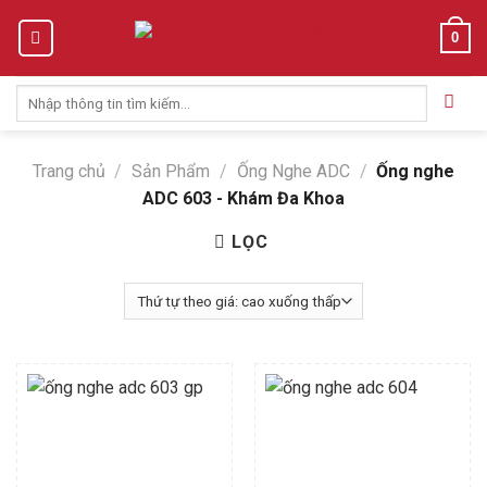
Skip
0
to
content
Tìm
kiếm:
Trang chủ
/
Sản Phẩm
/
Ống Nghe ADC
/
Ống nghe
ADC 603 - Khám Đa Khoa
LỌC