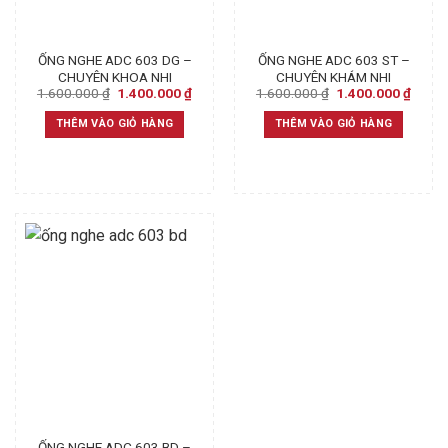
ỐNG NGHE ADC 603 DG –
ỐNG NGHE ADC 603 ST –
CHUYÊN KHOA NHI
CHUYÊN KHÁM NHI
Original
Current
Original
Curre
1.600.000
₫
1.400.000
₫
1.600.000
₫
1.400.000
₫
price
price
price
price
was:
is:
was:
is:
THÊM VÀO GIỎ HÀNG
THÊM VÀO GIỎ HÀNG
1.600.000 ₫.
1.400.000 ₫.
1.600.000 ₫.
1.400
ỐNG NGHE ADC 603 BD –