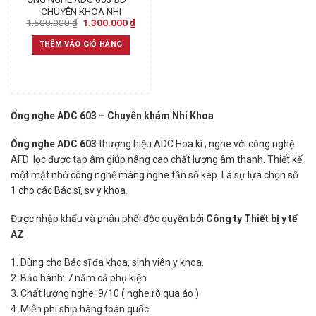
CHUYÊN KHOA NHI
Original
Current
1.500.000
₫
1.300.000
₫
price
price
was:
is:
THÊM VÀO GIỎ HÀNG
1.500.000 ₫.
1.300.000 ₫.
Ống nghe ADC 603 – Chuyên khám Nhi Khoa
Ống nghe ADC 603
thượng hiệu ADC Hoa kì , nghe với công nghệ
AFD lọc được tạp âm giúp nâng cao chất lượng âm thanh. Thiết kế
một mặt nhờ công nghệ màng nghe tần số kép. Là sự lựa chọn số
1 cho các Bác sĩ, sv y khoa.
Được nhập khẩu và phân phối độc quyền bởi
Công ty Thiết bị y tế
AZ
1. Dùng cho Bác sĩ đa khoa, sinh viên y khoa.
2. Bảo hành: 7 năm cả phụ kiện
3. Chất lượng nghe: 9/10 ( nghe rõ qua áo )
4. Miễn phí ship hàng toàn quốc