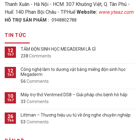
Thanh Xuân - Hà Nội - HCM: 307 Khuông Việt, Q. Tân Phú -
Huế: 140 Phan Bội Châu - TP.Huế
Website:
www.yteaz.com
HỖ TRỢ SẢN PHẨM :
0948802788
TIN TỨC
TẤM ĐỘN SINH HỌC MEGADERM LÀ GÌ
12
Th7
238
Comments
Công nghệ làm to dương vật bằng miếng độn sinh học
12
Megaderm
Th7
56
Comments
Máy trợ thở Ventmed DS8 – Giải pháp cho bệnh hô hấp
10
Th7
33
Comments
Littman – Thương hiệu ưu tú về ống nghe chuyên nghiệp
26
Th6
53
Comments