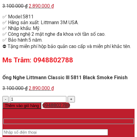
Original
Current
3.100.000
₫
2.890.000
₫
price
price
✅ Model:5811
was:
is:
✅ Hãng sản xuất: Littmann 3M USA.
3.100.000 ₫.
2.890.000 ₫.
✅ Nhập khẩu: Mỹ.
✅ Công nghệ 2 mặt nghe đa khoa với tần số cao.
✅ Bảo hành:5 năm.
⛔ Tặng miễn phí hộp bảo quản cao cấp và miễn phí khắc tên.
Ms Trâm: 0948802788
Ống Nghe Littmann Classic III 5811 Black Smoke Finish
Original
Current
3.100.000
₫
2.890.000
₫
price
price
Ống
was:
is:
Nghe
3.100.000 ₫.
0948802788
2.890.000 ₫.
Thêm vào giỏ hàng
Littmann
Classic
III
5811
Black