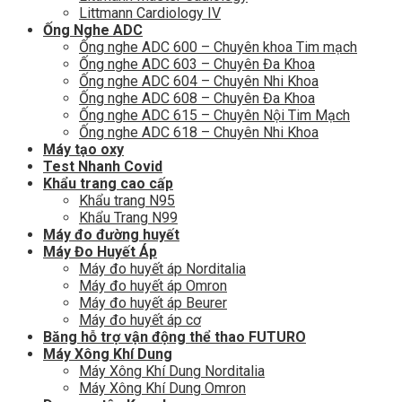
Littmann Cardiology IV
Ống Nghe ADC
Ống nghe ADC 600 – Chuyên khoa Tim mạch
Ống nghe ADC 603 – Chuyên Đa Khoa
Ống nghe ADC 604 – Chuyên Nhi Khoa
Ống nghe ADC 608 – Chuyên Đa Khoa
Ống nghe ADC 615 – Chuyên Nội Tim Mạch
Ống nghe ADC 618 – Chuyên Nhi Khoa
Máy tạo oxy
Test Nhanh Covid
Khẩu trang cao cấp
Khẩu trang N95
Khẩu Trang N99
Máy đo đường huyết
Máy Đo Huyết Áp
Máy đo huyết áp Norditalia
Máy đo huyết áp Omron
Máy đo huyết áp Beurer
Máy đo huyết áp cơ
Băng hỗ trợ vận động thể thao FUTURO
Máy Xông Khí Dung
Máy Xông Khí Dung Norditalia
Máy Xông Khí Dung Omron