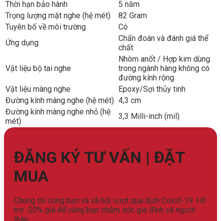
Thời hạn bảo hành
5 năm
Trọng lượng mặt nghe (hệ mét)
82 Gram
Tuyên bố về môi trường
Có
Chẩn đoán và đánh giá thể
Ứng dụng
chất
Nhôm anốt / Hợp kim dùng
Vật liệu bộ tai nghe
trong ngành hàng không có
đường kính rộng
Vật liệu màng nghe
Epoxy/Sợi thủy tinh
Đường kính màng nghe (hệ mét)
4,3 cm
Đường kính màng nghe nhỏ (hệ
3,3 Milli-inch (mil)
mét)
ĐĂNG KÝ TƯ VẤN | ĐẶT
MUA
Chúng tôi cùng bạn và xã hội vượt qua dịch Covid-19. Hỗ
trợ -20% giá để cùng bạn chăm sóc gia đình và người
thân