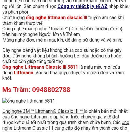
thuận tiện cho các bác sĩ trong việc thăm khám cho trẻ em và
người lớn. Sản phẩm được
Công ty thiết bị y tế AZ
nhập khẩu
và phân phối
Chất lượng
ống nghe littmann classic III
truyền âm cao khi
thăm khám thực thể.
Công nghệ màng nghe “Tunable” ( Có thể điều hướng được)
trên hai mặt nghe Người lớn và Trẻ em.
Màng nghe đơn, mềm mại, kín, dễ dàng sử dụng và vệ sinh.
Dây nghe bằng vật liệu không chứa cao su hoặc có thế gây
độc. Dây nghe không bị ảnh hưởng bởi dầu dưỡng da hoặc
chất có cồn giúp tăng tuổi thọ.
Ống nghe Littmann Classic III 5811
là mẫu màu mới của
dòng
Littmann
. Với sự hòa quyện tuyệt vời màu đen và xám
khói.
Ms Trâm: 0948802788
Ống nghe 3M ™ Littmann® Classic III ™
là phiên bản mới nhất
của ống nghe Littmann giúp hàng triệu chuyên gia y tế đạt
được kết quả tốt nhất trong quá trình khám chữa bệnh. Các
ống
nghe Littmann Classic III
cung cấp độ nhạy âm thanh cao cho