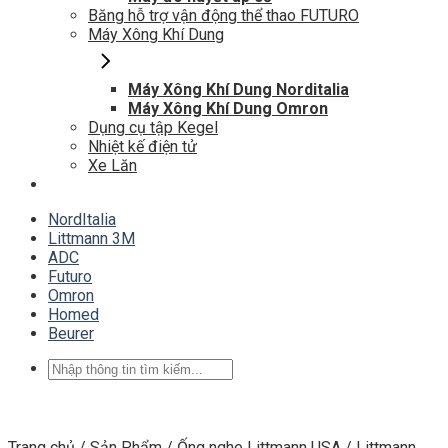
Băng hỗ trợ vận động thể thao FUTURO
Máy Xông Khí Dung
Máy Xông Khí Dung Norditalia
Máy Xông Khí Dung Omron
Dụng cụ tập Kegel
Nhiệt kế điện tử
Xe Lăn
NordItalia
Littmann 3M
ADC
Futuro
Omron
Homed
Beurer
Tìm
kiếm:
Trang chủ
/
Sản Phẩm
/
Ống nghe Littmann USA
/
Littmann