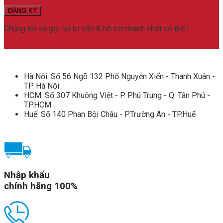
Smoke
Finish
số
Chúng tôi sẽ gọi lại tư vấn & hỗ trợ nhanh nhất có thể !
lượng
Hà Nội: Số 56 Ngõ 132 Phố Nguyễn Xiển - Thanh Xuân -
TP. Hà Nội
HCM: Số 307 Khuông Việt - P. Phú Trung - Q. Tân Phú -
TP.HCM
Huế: Số 140 Phan Bội Châu - P.Trường An - TP.Huế
Nhập khẩu
chính hãng 100%