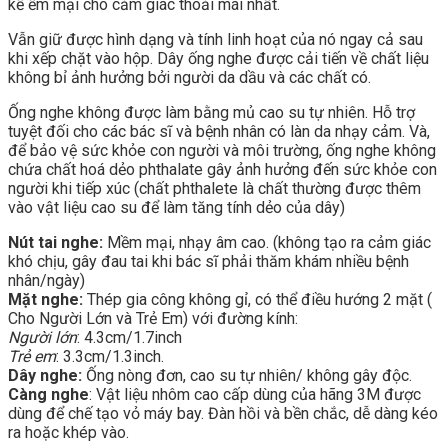
kế ềm mại cho cảm giác thoải mái nhất.
Vẫn giữ được hình dạng và tính linh hoạt của nó ngay cả sau
khi xếp chặt vào hộp. Dây ống nghe được cải tiến về chất liệu
không bỉ ảnh hưởng bởi người da dầu và các chất có.
Ống nghe không được làm bằng mủ cao su tự nhiên. Hỗ trợ
tuyệt đối cho các bác sĩ và bệnh nhân có làn da nhạy cảm. Và,
để bảo vệ sức khỏe con người và môi trường, ống nghe không
chứa chất hoá dẻo phthalate gây ảnh hưởng đến sức khỏe con
người khi tiếp xúc (chất phthalete là chất thường được thêm
vào vật liệu cao su để làm tăng tính dẻo của dây)
Nút tai nghe:
Mềm mại, nhạy âm cao. (không tạo ra cảm giác
khó chịu, gây đau tai khi bác sĩ phải thăm khám nhiều bệnh
nhân/ngày)
Mặt nghe:
Thép gia công không gỉ, có thể điều hướng 2 mặt (
Cho Người Lớn và Trẻ Em) với đường kính:
Người lớn
: 4.3cm/1.7inch
Trẻ em
: 3.3cm/1.3inch.
Dây nghe:
Ống nòng đơn, cao su tự nhiên/ không gây độc.
Càng nghe
: Vật liệu nhôm cao cấp dùng của hãng 3M được
dùng để chế tạo vỏ máy bay. Đàn hồi và bền chắc, dễ dàng kéo
ra hoặc khép vào.