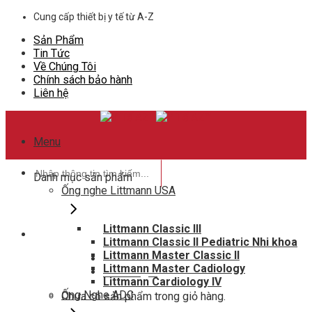
Skip
Cung cấp thiết bị y tế từ A-Z
to
Sản Phẩm
content
Tin Tức
Về Chúng Tôi
Chính sách bảo hành
Liên hệ
Menu
Tìm
Danh mục sản phẩm
kiếm:
Ống nghe Littmann USA
Littmann Classic III
Littmann Classic II Pediatric Nhi khoa
Hotline hỗ trợ
Littmann Master Classic II
0948802788
Littmann Master Cadiology
Giỏ hàng
0
Littmann Cardiology IV
Ống Nghe ADC
Chưa có sản phẩm trong giỏ hàng.