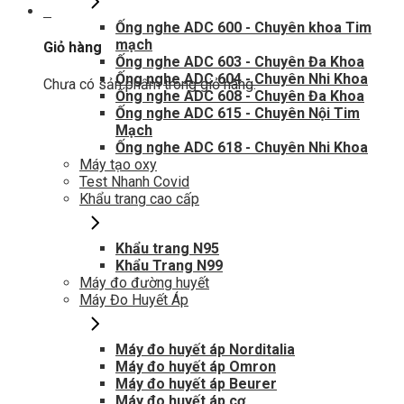
0
Ống nghe ADC 600 - Chuyên khoa Tim
mạch
Giỏ hàng
Ống nghe ADC 603 - Chuyên Đa Khoa
Ống nghe ADC 604 - Chuyên Nhi Khoa
Chưa có sản phẩm trong giỏ hàng.
Ống nghe ADC 608 - Chuyên Đa Khoa
Ống nghe ADC 615 - Chuyên Nội Tim
Mạch
Ống nghe ADC 618 - Chuyên Nhi Khoa
Máy tạo oxy
Test Nhanh Covid
Khẩu trang cao cấp
Khẩu trang N95
Khẩu Trang N99
Máy đo đường huyết
Máy Đo Huyết Áp
Máy đo huyết áp Norditalia
Máy đo huyết áp Omron
Máy đo huyết áp Beurer
Máy đo huyết áp cơ