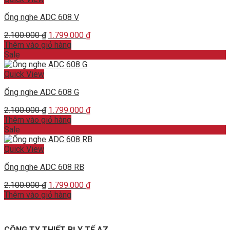
Ống nghe ADC 608 V
Original
Current
2.100.000
₫
1.799.000
₫
price
price
Thêm vào giỏ hàng
was:
is:
Sale
2.100.000 ₫.
1.799.000 ₫.
Quick View
Ống nghe ADC 608 G
Original
Current
2.100.000
₫
1.799.000
₫
price
price
Thêm vào giỏ hàng
was:
is:
Sale
2.100.000 ₫.
1.799.000 ₫.
Quick View
Ống nghe ADC 608 RB
Original
Current
2.100.000
₫
1.799.000
₫
price
price
Thêm vào giỏ hàng
was:
is:
2.100.000 ₫.
1.799.000 ₫.
CÔNG TY THIẾT BỊ Y TẾ AZ