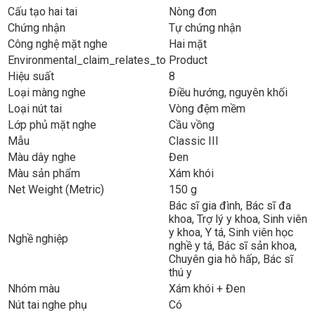
Cấu tạo hai tai
Nòng đơn
Chứng nhận
Tự chứng nhận
Công nghệ mặt nghe
Hai mặt
Environmental_claim_relates_to
Product
Hiệu suất
8
Loại màng nghe
Điều hướng, nguyên khối
Loại nút tai
Vòng đệm mềm
Lớp phủ mặt nghe
Cầu vồng
Mẫu
Classic III
Màu dây nghe
Đen
Màu sản phẩm
Xám khói
Net Weight (Metric)
150 g
Bác sĩ gia đình
, Bác sĩ đa
khoa
, Trợ lý y khoa
, Sinh viên
y khoa
, Y tá
, Sinh viên học
Nghề nghiệp
nghề y tá
, Bác sĩ sản khoa
,
Chuyên gia hô hấp
, Bác sĩ
thú y
Nhóm màu
Xám khói + Đen
Nút tai nghe phụ
Có