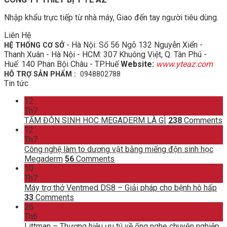
Nhập khẩu trực tiếp từ nhà máy, Giao đến tay người tiêu dùng.
Liên Hệ
- Hà Nội: Số 56 Ngõ 132 Nguyễn Xiển -
HỆ THỐNG CƠ SỞ
Thanh Xuân - Hà Nội - HCM: 307 Khuông Việt, Q. Tân Phú -
Huế: 140 Phan Bội Châu - TP.Huế
Website:
www.yteaz.com
HỖ TRỢ SẢN PHẨM :
0948802788
Tin tức
12
Th7
TẤM ĐỘN SINH HỌC MEGADERM LÀ GÌ
238
Comments
12
Th7
Công nghệ làm to dương vật bằng miếng độn sinh học
Megaderm
56
Comments
10
Th7
Máy trợ thở Ventmed DS8 – Giải pháp cho bệnh hô hấp
33
Comments
26
Th6
Littman – Thương hiệu ưu tú về ống nghe chuyên nghiệp