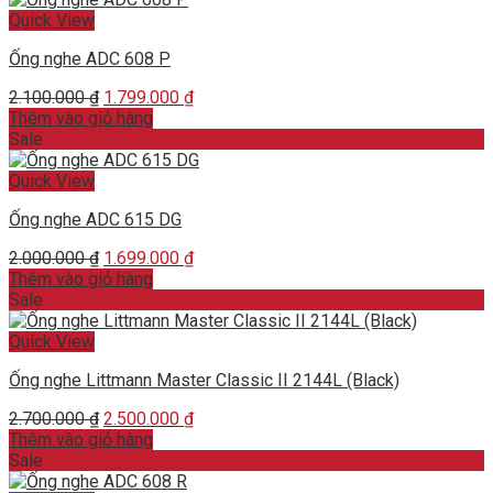
Quick View
Ống nghe ADC 608 P
Original
Current
2.100.000
₫
1.799.000
₫
price
price
Thêm vào giỏ hàng
was:
is:
Sale
2.100.000 ₫.
1.799.000 ₫.
Quick View
Ống nghe ADC 615 DG
Original
Current
2.000.000
₫
1.699.000
₫
price
price
Thêm vào giỏ hàng
was:
is:
Sale
2.000.000 ₫.
1.699.000 ₫.
Quick View
Ống nghe Littmann Master Classic II 2144L (Black)
Original
Current
2.700.000
₫
2.500.000
₫
price
price
Thêm vào giỏ hàng
was:
is:
Sale
2.700.000 ₫.
2.500.000 ₫.