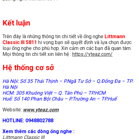
Kết luận
Trên đây là những thông tin chi tiết về ống nghe
Littmann
Classic III 5811
hi vọng bạn sẽ quyết định và lựa chọn được
loại ống nghe cho phù hợp. Xin cảm ơn các bạn đã quan tâm.
Mọi thông tin chi tiết xin liên hệ :
https://yteaz.com/
Hệ thống cơ sở
Hà Nội: Số 35 Thái Thịnh – P.Ngã Tư Sở – Q.Đống Đa – TP.
Hà Nội
HCM: 305 Khuông Việt – Q. Tân Phú – TP.HCM
Huế: Số 140 Phan Bội Châu – P.Trường An – TP.Huế
Website:
www.yteaz.com
HOTLINE: 0948802788
Xem thêm các dòng ống nghe :
Littmann Classic III