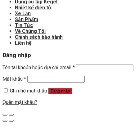
Dụng cụ tập Kegel
Nhiệt kế điện tử
Xe Lăn
Sản Phẩm
Tin Tức
Về Chúng Tôi
Chính sách bảo hành
Liên hệ
Đăng nhập
Tên tài khoản hoặc địa chỉ email
*
Mật khẩu
*
Ghi nhớ mật khẩu
Đăng nhập
Quên mật khẩu?