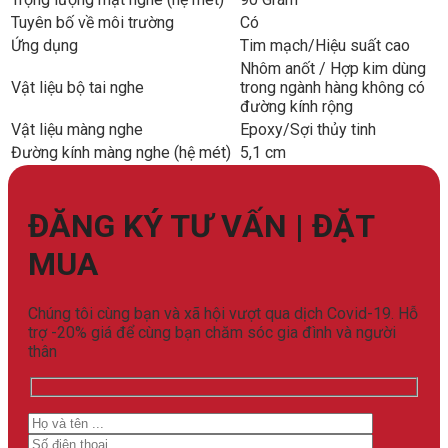
Tuyên bố về môi trường
Có
Ứng dụng
Tim mạch/Hiệu suất cao
Nhôm anốt / Hợp kim dùng
Vật liệu bộ tai nghe
trong ngành hàng không có
đường kính rộng
Vật liệu màng nghe
Epoxy/Sợi thủy tinh
Đường kính màng nghe (hệ mét)
5,1 cm
ĐĂNG KÝ TƯ VẤN | ĐẶT
MUA
Chúng tôi cùng bạn và xã hội vượt qua dịch Covid-19. Hỗ
trợ -20% giá để cùng bạn chăm sóc gia đình và người
thân