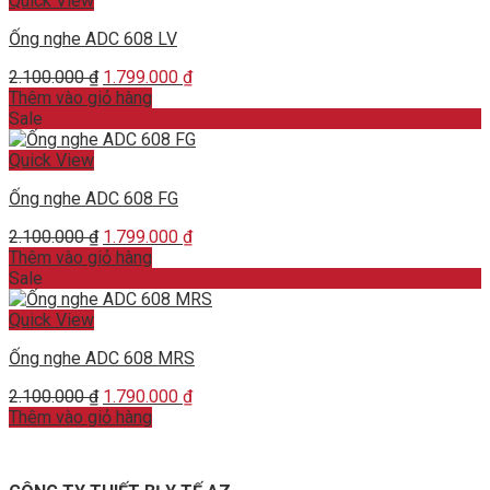
Quick View
Ống nghe ADC 608 LV
Original
Current
2.100.000
₫
1.799.000
₫
price
price
Thêm vào giỏ hàng
was:
is:
Sale
2.100.000 ₫.
1.799.000 ₫.
Quick View
Ống nghe ADC 608 FG
Original
Current
2.100.000
₫
1.799.000
₫
price
price
Thêm vào giỏ hàng
was:
is:
Sale
2.100.000 ₫.
1.799.000 ₫.
Quick View
Ống nghe ADC 608 MRS
Original
Current
2.100.000
₫
1.790.000
₫
price
price
Thêm vào giỏ hàng
was:
is:
2.100.000 ₫.
1.790.000 ₫.