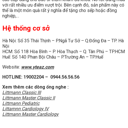
với rất nhiều ưu điểm vượt trội. Bên cạnh đó, sản phẩm này có
thể là một món quà rất ý nghĩa để tặng cho sếp hoặc đồng
nghiệp,…
Hệ thống cơ sở
Hà Nội: Số 35 Thái Thịnh – P.Ngã Tư Sở – Q.Đống Đa – TP. Hà
Nội
HCM: Số 118 Hòa Bình – P. Hòa Thạch – Q. Tân Phú – TP.HCM
Huế: Số 140 Phan Bội Châu – P.Trường An – TP.Huế
Website:
www.yteaz.com
HOTLINE: 19002204 – 0944.56.56.56
Xem thêm các dòng ống nghe :
Littmann Classic III
Littmann Master Classic II
Littmann Pediatric
Littamnn Cardiology IV
Littmann Master Cardiology