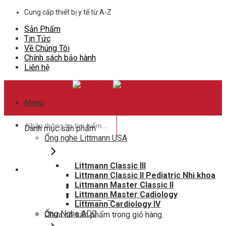
Skip
Cung cấp thiết bị y tế từ A-Z
to
Sản Phẩm
content
Tin Tức
Về Chúng Tôi
Chính sách bảo hành
Liên hệ
Menu
Tìm
Danh mục sản phẩm
kiếm:
Ống nghe Littmann USA
Littmann Classic III
Littmann Classic II Pediatric Nhi khoa
Hotline hỗ trợ
Littmann Master Classic II
0948802788
Littmann Master Cadiology
Giỏ hàng
0
Littmann Cardiology IV
Ống Nghe ADC
Chưa có sản phẩm trong giỏ hàng.