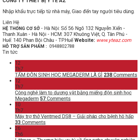
CÔNG TY THIẾT BỊ Y TẾ AZ
Nhập khẩu trực tiếp từ nhà máy, Giao đến tay người tiêu dùng.
Liên Hệ
- Hà Nội: Số 56 Ngõ 132 Nguyễn Xiển -
HỆ THỐNG CƠ SỞ
Thanh Xuân - Hà Nội - HCM: 307 Khuông Việt, Q. Tân Phú -
Huế: 140 Phan Bội Châu - TP.Huế
Website:
www.yteaz.com
HỖ TRỢ SẢN PHẨM :
0948802788
Tin tức
12
Th7
TẤM ĐỘN SINH HỌC MEGADERM LÀ GÌ
238
Comments
12
Th7
Công nghệ làm to dương vật bằng miếng độn sinh học
Megaderm
57
Comments
10
Th7
Máy trợ thở Ventmed DS8 – Giải pháp cho bệnh hô hấp
33
Comments
26
Th6