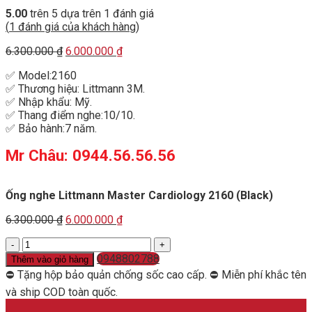
5.00
trên 5 dựa trên
1
đánh giá
(
1
đánh giá của khách hàng)
Original
Current
6.300.000
₫
6.000.000
₫
price
price
✅ Model:2160
was:
is:
✅ Thương hiệu: Littmann 3M.
6.300.000 ₫.
6.000.000 ₫.
✅ Nhập khẩu: Mỹ.
✅ Thang điểm nghe:10/10.
✅ Bảo hành:7 năm.
Mr Châu: 0944.56.56.56
Ống nghe Littmann Master Cardiology 2160 (Black)
Original
Current
6.300.000
₫
6.000.000
₫
price
price
Ống
was:
is:
nghe
6.300.000 ₫.
0948802788
6.000.000 ₫.
Thêm vào giỏ hàng
Littmann
⛔ Tặng hộp bảo quản chống sốc cao cấp. ⛔ Miễn phí khắc tên
Master
và ship COD toàn quốc.
Cardiology
2160