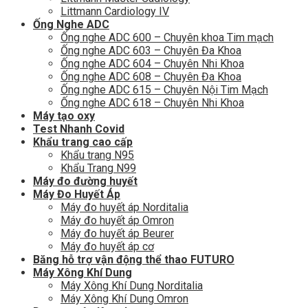
Littmann Cardiology IV
Ống Nghe ADC
Ống nghe ADC 600 – Chuyên khoa Tim mạch
Ống nghe ADC 603 – Chuyên Đa Khoa
Ống nghe ADC 604 – Chuyên Nhi Khoa
Ống nghe ADC 608 – Chuyên Đa Khoa
Ống nghe ADC 615 – Chuyên Nội Tim Mạch
Ống nghe ADC 618 – Chuyên Nhi Khoa
Máy tạo oxy
Test Nhanh Covid
Khẩu trang cao cấp
Khẩu trang N95
Khẩu Trang N99
Máy đo đường huyết
Máy Đo Huyết Áp
Máy đo huyết áp Norditalia
Máy đo huyết áp Omron
Máy đo huyết áp Beurer
Máy đo huyết áp cơ
Băng hỗ trợ vận động thể thao FUTURO
Máy Xông Khí Dung
Máy Xông Khí Dung Norditalia
Máy Xông Khí Dung Omron