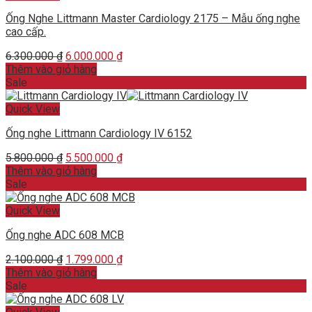
Ống Nghe Littmann Master Cardiology 2175 – Mẫu ống nghe
cao cấp.
Original
Current
6.300.000
₫
6.000.000
₫
price
price
Thêm vào giỏ hàng
was:
is:
Sale
6.300.000 ₫.
6.000.000 ₫.
Quick View
Ống nghe Littmann Cardiology IV 6152
Original
Current
5.800.000
₫
5.500.000
₫
price
price
Thêm vào giỏ hàng
was:
is:
Sale
5.800.000 ₫.
5.500.000 ₫.
Quick View
Ống nghe ADC 608 MCB
Original
Current
2.100.000
₫
1.799.000
₫
price
price
Thêm vào giỏ hàng
was:
is:
Sale
2.100.000 ₫.
1.799.000 ₫.