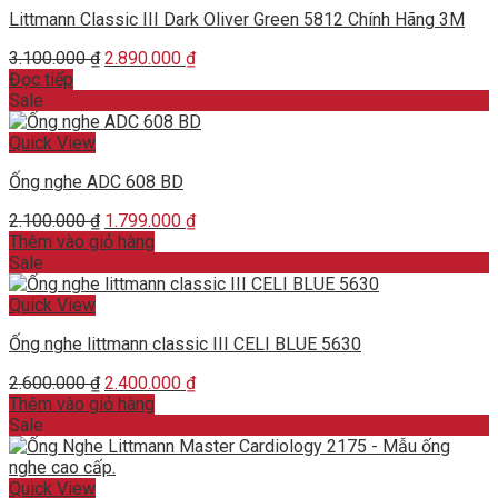
Littmann Classic III Dark Oliver Green 5812 Chính Hãng 3M
Original
Current
3.100.000
₫
2.890.000
₫
price
price
Đọc tiếp
was:
is:
Sale
3.100.000 ₫.
2.890.000 ₫.
Quick View
Ống nghe ADC 608 BD
Original
Current
2.100.000
₫
1.799.000
₫
price
price
Thêm vào giỏ hàng
was:
is:
Sale
2.100.000 ₫.
1.799.000 ₫.
Quick View
Ống nghe littmann classic III CELI BLUE 5630
Original
Current
2.600.000
₫
2.400.000
₫
price
price
Thêm vào giỏ hàng
was:
is:
Sale
2.600.000 ₫.
2.400.000 ₫.
Quick View