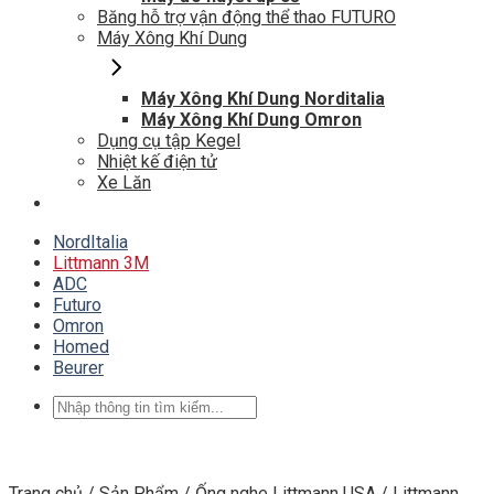
Băng hỗ trợ vận động thể thao FUTURO
Máy Xông Khí Dung
Máy Xông Khí Dung Norditalia
Máy Xông Khí Dung Omron
Dụng cụ tập Kegel
Nhiệt kế điện tử
Xe Lăn
NordItalia
Littmann 3M
ADC
Futuro
Omron
Homed
Beurer
Tìm
kiếm:
Trang chủ
/
Sản Phẩm
/
Ống nghe Littmann USA
/
Littmann