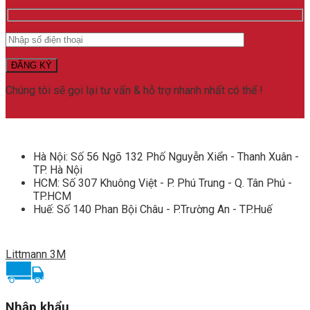
(Black)
số
lượng
Chúng tôi sẽ gọi lại tư vấn & hỗ trợ nhanh nhất có thể !
Hà Nội: Số 56 Ngõ 132 Phố Nguyễn Xiển - Thanh Xuân -
TP. Hà Nội
HCM: Số 307 Khuông Việt - P. Phú Trung - Q. Tân Phú -
TP.HCM
Huế: Số 140 Phan Bội Châu - P.Trường An - TP.Huế
Littmann 3M
Nhập khẩu