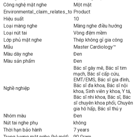
Công nghệ mặt nghe
Một mặt
Environmental_claim_relates_to
Product
Hiệu suất
10
Loại màng nghe
Màng nghe điều hướng
Loại nút tai
Vòng đệm mềm
Lớp phủ mặt nghe
Thép không gỉ gia công
Mẫu
Master Cardiology™
Màu dây nghe
Đen
Màu sản phẩm
Đen
Bác sĩ gây mê
, Bác sĩ tim
mạch
, Bác sĩ cấp cứu
,
EMT/EMS
, Bác sĩ gia đình
,
Bác sĩ đa khoa
, Bác sĩ nội
Nghề nghiệp
khoa
, Sinh viên y khoa
, Y tá
,
Bác sĩ nhi khoa
, Bác sĩ
, Bác
sĩ chuyên khoa phổi
, Chuyên
gia hô hấp
, Bác sĩ thú y
Nhóm màu
Đen
Nút tai nghe phụ
không
Thời hạn bảo hành
7 years
Trọng lượng mặt nghe (hệ mét)
90 Gram