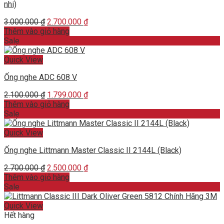
nhi)
Original
Current
3.000.000
₫
2.700.000
₫
price
price
Thêm vào giỏ hàng
was:
is:
Sale
3.000.000 ₫.
2.700.000 ₫.
Quick View
Ống nghe ADC 608 V
Original
Current
2.100.000
₫
1.799.000
₫
price
price
Thêm vào giỏ hàng
was:
is:
Sale
2.100.000 ₫.
1.799.000 ₫.
Quick View
Ống nghe Littmann Master Classic II 2144L (Black)
Original
Current
2.700.000
₫
2.500.000
₫
price
price
Thêm vào giỏ hàng
was:
is:
Sale
2.700.000 ₫.
2.500.000 ₫.
Quick View
Hết hàng