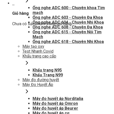
0
Ống nghe ADC 600 - Chuyên khoa Tim
mạch
Giỏ hàng
Ống nghe ADC 603 - Chuyên Đa Khoa
Ống nghe ADC 604 - Chuyên Nhi Khoa
Chưa có sản phẩm trong giỏ hàng.
Ống nghe ADC 608 - Chuyên Đa Khoa
Ống nghe ADC 615 - Chuyên Nội Tim
Mạch
Ống nghe ADC 618 - Chuyên Nhi Khoa
Máy tạo oxy
Test Nhanh Covid
Khẩu trang cao cấp
Khẩu trang N95
Khẩu Trang N99
Máy đo đường huyết
Máy Đo Huyết Áp
Máy đo huyết áp Norditalia
Máy đo huyết áp Omron
Máy đo huyết áp Beurer
Máy đo huyết áp cơ