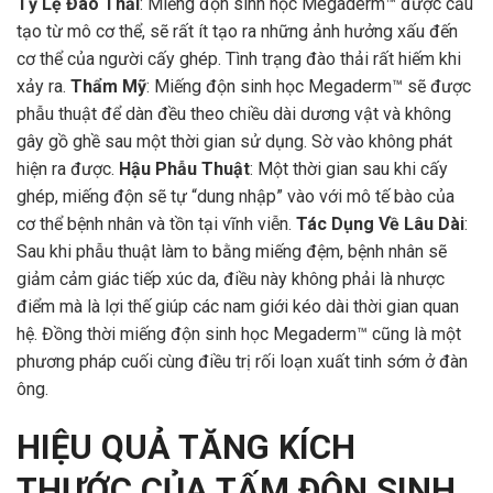
Tỷ Lệ Đào Thải
: Miếng độn sinh học Megaderm™ được cấu
tạo từ mô cơ thể, sẽ rất ít tạo ra những ảnh hưởng xấu đến
cơ thể của người cấy ghép. Tình trạng đào thải rất hiếm khi
xảy ra.
Thẩm Mỹ
: Miếng độn sinh học Megaderm™ sẽ được
phẫu thuật để dàn đều theo chiều dài dương vật và không
gây gồ ghề sau một thời gian sử dụng. Sờ vào không phát
hiện ra được.
Hậu Phẫu Thuật
: Một thời gian sau khi cấy
ghép, miếng độn sẽ tự “dung nhập” vào với mô tế bào của
cơ thể bệnh nhân và tồn tại vĩnh viễn.
Tác Dụng Về Lâu Dài
:
Sau khi phẫu thuật làm to bằng miếng đệm, bệnh nhân sẽ
giảm cảm giác tiếp xúc da, điều này không phải là nhược
điểm mà là lợi thế giúp các nam giới kéo dài thời gian quan
hệ. Đồng thời miếng độn sinh học Megaderm™ cũng là một
phương pháp cuối cùng điều trị rối loạn xuất tinh sớm ở đàn
ông.
HIỆU QUẢ TĂNG KÍCH
THƯỚC CỦA TẤM ĐỘN SINH