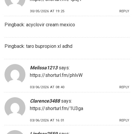
30/05/2026 AT 19:25
REPLY
Pingback:
acyclovir cream mexico
Pingback:
taro bupropion xl adhd
Melissa1213
says:
https://shorturl.fm/phlvW
03/06/2026 AT 08:40
REPLY
Clarence3488
says:
https://shorturl.fm/1U3ga
03/06/2026 AT 16:01
REPLY
Lindsay2559
says: