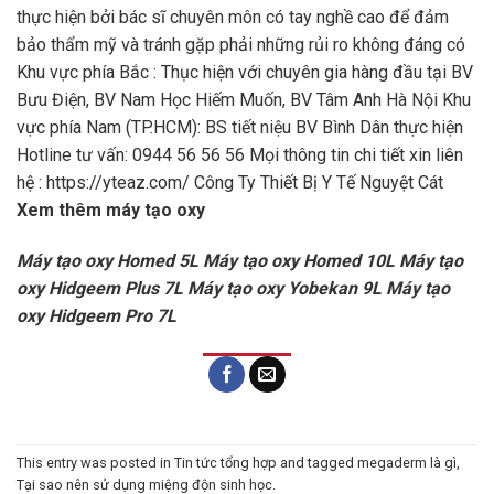
thực hiện bởi bác sĩ chuyên môn có tay nghề cao để đảm
bảo thẩm mỹ và tránh gặp phải những rủi ro không đáng có
Khu vực phía Bắc : Thục hiện với chuyên gia hàng đầu tại BV
Bưu Điện, BV Nam Học Hiếm Muốn, BV Tâm Anh Hà Nội Khu
vực phía Nam (TP.HCM): BS tiết niệu BV Bình Dân thực hiện
Hotline tư vấn: 0944 56 56 56 Mọi thông tin chi tiết xin liên
hệ :
https://yteaz.com/
Công Ty Thiết Bị Y Tế Nguyệt Cát
Xem thêm máy tạo oxy
Máy tạo oxy Homed 5L
Máy tạo oxy Homed 10L
Máy tạo
oxy Hidgeem Plus 7L
Máy tạo oxy Yobekan 9L
Máy tạo
oxy Hidgeem Pro 7L
This entry was posted in
Tin tức tổng hợp
and tagged
megaderm là gì
,
Tại sao nên sử dụng miệng độn sinh học
.