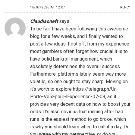
18/07/2026 AT 12:07
REPLY
Claudiaoneft
says:
To be fair, I have been following this awesome
blog for a few weeks, and I finally wanted to
post a few ideas. First off, from my experience
most gamblers often forget how crucial it is to
have solid bankroll management, which
absolutely determines the overall success.
Furthermore, platforms lately seem way more
volatile, so one ought to stay sharp. Moving on,
it’s worth to explore
https://telegra.ph/Un-
Porte-Voix-pour-lExperience-07-08
, as it
provides very decent data on how to boost your
odds. It’s also obvious that running after bad
runs is the easiest method to go broke, which
is why you should learn when to call it a day. Do
you agree with my perspective, or do you