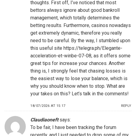
thoughts. First off, I’ve noticed that most
bettors always ignore about good bankroll
management, which totally determines the
betting results. Furthermore, casinos nowadays
get extremely dynamic, therefore you really
need to be careful. By the way, I stumbled upon
this useful site
https://telegra.ph/Elegante-
acceleration-et-winbe-07-08
, as it offers some
great tips for increase your chances. Another
thing is, I strongly feel that chasing losses is
the easiest way to lose your balance, which is
why you should know when to stop. What are
your takes on this? Let’s talk in the comments!
18/07/2026 AT 15:17
REPLY
Claudiaoneft
says:
To be fair, I have been tracking the forum
recently, and I just needed to drop some of my