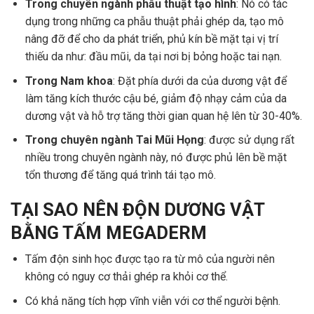
Trong chuyên ngành phẫu thuật tạo hình
: Nó có tác
dụng trong những ca phẫu thuật phải ghép da, tạo mô
nâng đỡ để cho da phát triển, phủ kín bề mặt tại vị trí
thiếu da như: đầu mũi, da tại nơi bị bỏng hoặc tai nạn.
Trong Nam khoa
: Đặt phía dưới da của dương vật để
làm tăng kích thước cậu bé, giảm độ nhạy cảm của da
dương vật và hỗ trợ tăng thời gian quan hệ lên từ 30-40%.
Trong chuyên ngành Tai Mũi Họng
: được sử dụng rất
nhiều trong chuyên ngành này, nó được phủ lên bề mặt
tổn thương để tăng quá trình tái tạo mô.
TẠI SAO NÊN ĐỘN DƯƠNG VẬT
BẰNG TẤM MEGADERM
Tấm độn sinh học được tạo ra từ mô của người nên
không có nguy cơ thải ghép ra khỏi cơ thể.
Có khả năng tích hợp vĩnh viễn với cơ thể người bệnh.