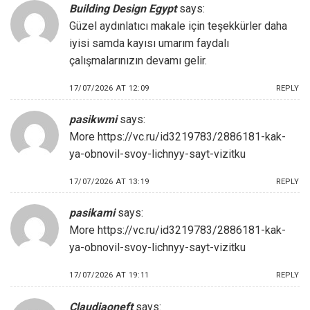
Building Design Egypt
says:
Güzel aydınlatıcı makale için teşekkürler daha
iyisi samda kayısı umarım faydalı
çalışmalarınızın devamı gelir.
17/07/2026 AT 12:09
REPLY
pasikwmi
says:
More
https://vc.ru/id3219783/2886181-kak-
ya-obnovil-svoy-lichnyy-sayt-vizitku
17/07/2026 AT 13:19
REPLY
pasikami
says:
More
https://vc.ru/id3219783/2886181-kak-
ya-obnovil-svoy-lichnyy-sayt-vizitku
17/07/2026 AT 19:11
REPLY
Claudiaoneft
says: