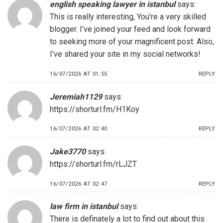
english speaking lawyer in istanbul
says:
This is really interesting, You’re a very skilled
blogger. I’ve joined your feed and look forward
to seeking more of your magnificent post. Also,
I’ve shared your site in my social networks!
16/07/2026 AT 01:55
REPLY
Jeremiah1129
says:
https://shorturl.fm/H1Koy
16/07/2026 AT 02:40
REPLY
Jake3770
says:
https://shorturl.fm/rLJZT
16/07/2026 AT 02:47
REPLY
law firm in istanbul
says:
There is definately a lot to find out about this