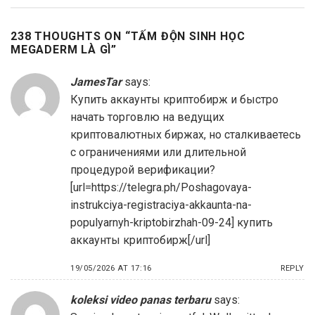
238 THOUGHTS ON “
TẤM ĐỘN SINH HỌC
MEGADERM LÀ GÌ
”
JamesTar
says:
Купить аккаунты криптобирж и быстро
начать торговлю на ведущих
криптовалютных биржах, но сталкиваетесь
с ограничениями или длительной
процедурой верификации?
[url=https://telegra.ph/Poshagovaya-
instrukciya-registraciya-akkaunta-na-
populyarnyh-kriptobirzhah-09-24] купить
аккаунты криптобирж[/url]
19/05/2026 AT 17:16
REPLY
koleksi video panas terbaru
says: