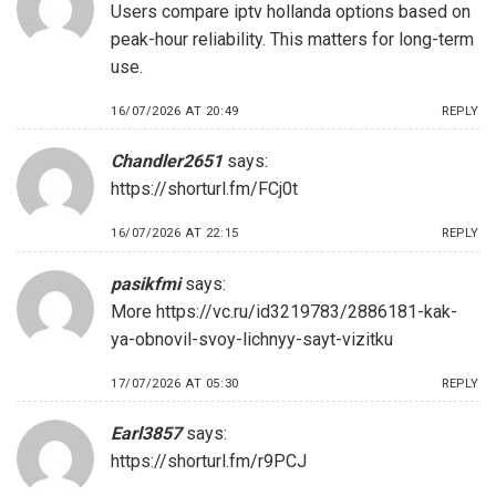
Users compare iptv hollanda options based on
peak-hour reliability. This matters for long-term
use.
16/07/2026 AT 20:49
REPLY
Chandler2651
says:
https://shorturl.fm/FCj0t
16/07/2026 AT 22:15
REPLY
pasikfmi
says:
More
https://vc.ru/id3219783/2886181-kak-
ya-obnovil-svoy-lichnyy-sayt-vizitku
17/07/2026 AT 05:30
REPLY
Earl3857
says:
https://shorturl.fm/r9PCJ