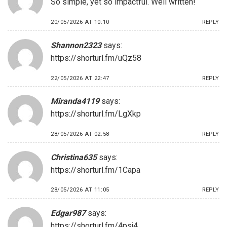
So simple, yet so impactful. Well written!
20/05/2026 AT 10:10
REPLY
Shannon2323
says:
https://shorturl.fm/uQz58
22/05/2026 AT 22:47
REPLY
Miranda4119
says:
https://shorturl.fm/LgXkp
28/05/2026 AT 02:58
REPLY
Christina635
says:
https://shorturl.fm/1Capa
28/05/2026 AT 11:05
REPLY
Edgar987
says:
https://shorturl.fm/4psj4