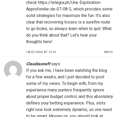
check
https://telegra.ph/Une-Exploration-
Approfondie-de-07-08-2
, which provides some
solid strategies for maximize the fun. It’s also
clear that recovering losses is a surefire route
to go broke, so always learn when to quit. What
do you think about that? Let’s hear your
thoughts here!
18/07/2026 AT 13:41
REPLY
Claudiaoneft
says:
If you ask me, I have been watching the blog
for a few weeks, and I just decided to post
some of my views. To begin with, from my
experience many punters frequently ignore
about proper budget control, and this absolutely
defines your betting experience. Plus, slots
right now look extremely dynamic, so one need
to be smart. Moving on, you should look at