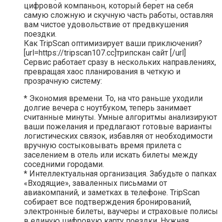
цифровой компаньон, который берет на себя
самую сложную и скучную часть работы, оставляя
вам чистое удовольствие от предвкушения
поездки.
Как TripScan оптимизирует ваши приключения?
[url=https://tripscan107.cc]трипскан сайт [/url]
Сервис работает сразу в нескольких направлениях,
превращая хаос планирования в четкую и
прозрачную систему:
* Экономия времени. То, на что раньше уходили
долгие вечера с ноутбуком, теперь занимает
считанные минуты. Умные алгоритмы анализируют
ваши пожелания и предлагают готовые варианты
логистических связок, избавляя от необходимости
вручную состыковывать время прилета с
заселением в отель или искать билеты между
соседними городами.
* Интеллектуальная организация. Забудьте о папках
«Входящие», заваленных письмами от
авиакомпаний, и заметках в телефоне. TripScan
собирает все подтверждения бронирований,
электронные билеты, ваучеры и страховые полисы
в единую цифровую карту поездки. Нужная