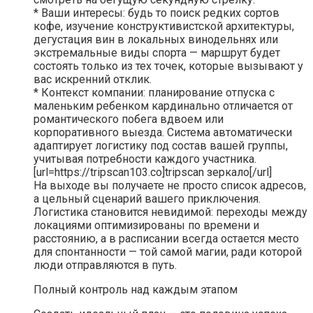
* Ваши интересы: будь то поиск редких сортов
кофе, изучение конструктивистской архитектуры,
дегустация вин в локальных винодельнях или
экстремальные виды спорта — маршрут будет
состоять только из тех точек, которые вызывают у
вас искренний отклик.
* Контекст компании: планирование отпуска с
маленьким ребенком кардинально отличается от
романтического побега вдвоем или
корпоративного выезда. Система автоматически
адаптирует логистику под состав вашей группы,
учитывая потребности каждого участника.
[url=https://tripscan103.co]tripscan зеркало[/url]
На выходе вы получаете не просто список адресов,
а цельный сценарий вашего приключения.
Логистика становится невидимой: переходы между
локациями оптимизированы по времени и
расстоянию, а в расписании всегда остается место
для спонтанности — той самой магии, ради которой
люди отправляются в путь.
Полный контроль над каждым этапом