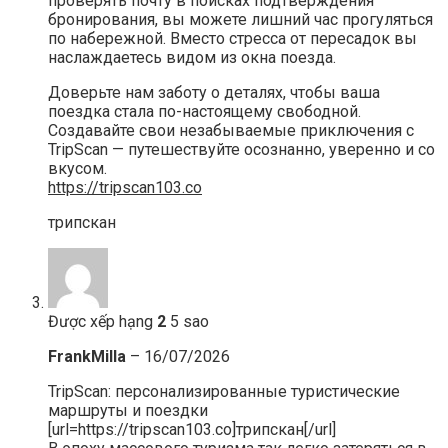
проверять почту в поисках подтверждения
бронирования, вы можете лишний час прогуляться
по набережной. Вместо стресса от пересадок вы
наслаждаетесь видом из окна поезда.
Доверьте нам заботу о деталях, чтобы ваша
поездка стала по-настоящему свободной.
Создавайте свои незабываемые приключения с
TripScan — путешествуйте осознанно, уверенно и со
вкусом.
https://tripscan103.co
трипскан
Được xếp hạng
2
5 sao
FrankMilla
–
16/07/2026
TripScan: персонализированные туристические
маршруты и поездки
[url=https://tripscan103.co]трипскан[/url]