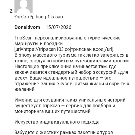
Được xếp hạng
1
5 sao
Donaldvom
–
15/07/2026
TripScan: персонализированные туристические
маршруты и поездки
[url=https://tripscan103.co]трипскан вход[/url]
В эпоху массового туризма так легко затеряться в
толпе, следуя по избитым путеводителями тропам.
Настоящее приключение начинается там, где
заканчивается стандартный набор экскурсий «для
всех». Ваше идеальное путешествие — это
отражение ваших вкусов, ритма жизни и скрытых
желаний.
Именно для создания таких уникальных историй
существует TripScan — сервис для подбора и
мониторинга ваших путешествий.
Искусство индивидуального подхода
Забудьте о жестких рамках пакетных туров.