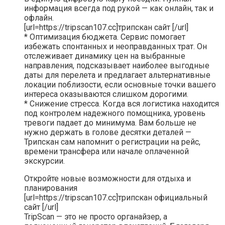
информация всегда под рукой — как онлайн, так и
офлайн.
[url=https://tripscan107.cc]трипскан сайт [/url]
* Оптимизация бюджета. Сервис помогает
избежать спонтанных и неоправданных трат. Он
отслеживает динамику цен на выбранные
направления, подсказывает наиболее выгодные
даты для перелета и предлагает альтернативные
локации поблизости, если основные точки вашего
интереса оказываются слишком дорогими.
* Снижение стресса. Когда вся логистика находится
под контролем надежного помощника, уровень
тревоги падает до минимума. Вам больше не
нужно держать в голове десятки деталей —
Трипскан сам напомнит о регистрации на рейс,
времени трансфера или начале оплаченной
экскурсии.
Откройте новые возможности для отдыха и
планирования
[url=https://tripscan107.cc]трипскан официальный
сайт [/url]
TripScan — это не просто органайзер, а