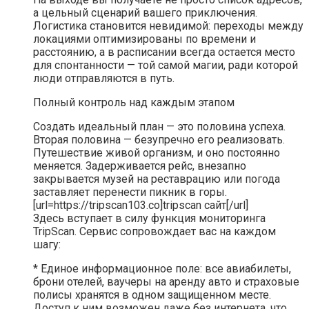
а цельный сценарий вашего приключения.
Логистика становится невидимой: переходы между
локациями оптимизированы по времени и
расстоянию, а в расписании всегда остается место
для спонтанности — той самой магии, ради которой
люди отправляются в путь.
Полный контроль над каждым этапом
Создать идеальный план — это половина успеха.
Вторая половина — безупречно его реализовать.
Путешествие живой организм, и оно постоянно
меняется. Задерживается рейс, внезапно
закрывается музей на реставрацию или погода
заставляет перенести пикник в горы.
[url=https://tripscan103.co]tripscan сайт[/url]
Здесь вступает в силу функция мониторинга
TripScan. Сервис сопровождает вас на каждом
шагу:
* Единое информационное поле: все авиабилеты,
брони отелей, ваучеры на аренду авто и страховые
полисы хранятся в одном защищенном месте.
Доступ к ним возможен даже без интернета, что