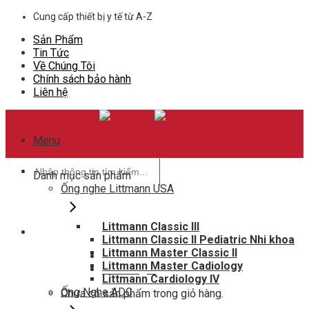
Skip
Cung cấp thiết bị y tế từ A-Z
to
Sản Phẩm
content
Tin Tức
Về Chúng Tôi
Chính sách bảo hành
Liên hệ
Menu
Tìm
Danh mục sản phẩm
kiếm:
Ống nghe Littmann USA
Littmann Classic III
Littmann Classic II Pediatric Nhi khoa
Hotline hỗ trợ
Littmann Master Classic II
0948802788
Littmann Master Cadiology
Giỏ hàng
0
Littmann Cardiology IV
Ống Nghe ADC
Chưa có sản phẩm trong giỏ hàng.