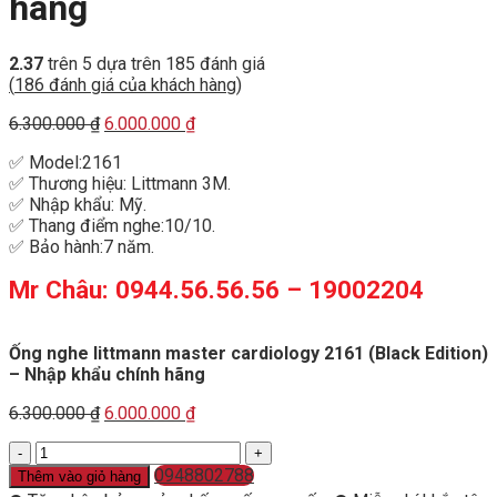
hãng
2.37
trên 5 dựa trên
185
đánh giá
(
186
đánh giá của khách hàng)
Original
Current
6.300.000
₫
6.000.000
₫
price
price
✅ Model:2161
was:
is:
✅ Thương hiệu: Littmann 3M.
6.300.000 ₫.
6.000.000 ₫.
✅ Nhập khẩu: Mỹ.
✅ Thang điểm nghe:10/10.
✅ Bảo hành:7 năm.
Mr Châu: 0944.56.56.56 – 19002204
Ống nghe littmann master cardiology 2161 (Black Edition)
– Nhập khẩu chính hãng
Original
Current
6.300.000
₫
6.000.000
₫
price
price
Ống
was:
is:
nghe
6.300.000 ₫.
0948802788
6.000.000 ₫.
Thêm vào giỏ hàng
littmann