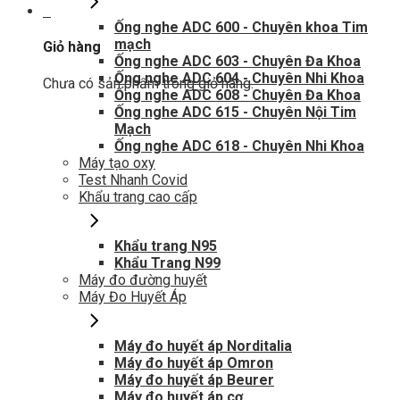
0
Ống nghe ADC 600 - Chuyên khoa Tim
mạch
Giỏ hàng
Ống nghe ADC 603 - Chuyên Đa Khoa
Ống nghe ADC 604 - Chuyên Nhi Khoa
Chưa có sản phẩm trong giỏ hàng.
Ống nghe ADC 608 - Chuyên Đa Khoa
Ống nghe ADC 615 - Chuyên Nội Tim
Mạch
Ống nghe ADC 618 - Chuyên Nhi Khoa
Máy tạo oxy
Test Nhanh Covid
Khẩu trang cao cấp
Khẩu trang N95
Khẩu Trang N99
Máy đo đường huyết
Máy Đo Huyết Áp
Máy đo huyết áp Norditalia
Máy đo huyết áp Omron
Máy đo huyết áp Beurer
Máy đo huyết áp cơ