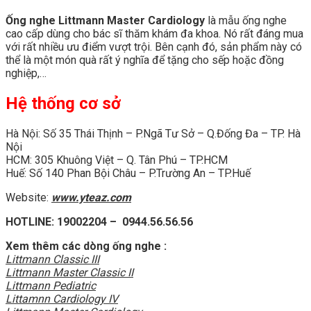
Ống nghe Littmann Master Cardiology
là mẫu ống nghe
cao cấp dùng cho bác sĩ thăm khám đa khoa. Nó rất đáng mua
với rất nhiều ưu điểm vượt trội. Bên cạnh đó, sản phẩm này có
thể là một món quà rất ý nghĩa để tặng cho sếp hoặc đồng
nghiệp,…
Hệ thống cơ sở
Hà Nội: Số 35 Thái Thịnh – P.Ngã Tư Sở – Q.Đống Đa – TP. Hà
Nội
HCM: 305 Khuông Việt – Q. Tân Phú – TP.HCM
Huế: Số 140 Phan Bội Châu – P.Trường An – TP.Huế
Website:
www.yteaz.com
HOTLINE: 19002204 – 0944.56.56.56
Xem thêm các dòng ống nghe :
Littmann Classic III
Littmann Master Classic II
Littmann Pediatric
Littamnn Cardiology IV