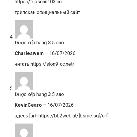
https://tripscan103.co
трипскан официальный сайт
Được xếp hạng
3
5 sao
Charleswem
–
16/07/2026
читать
https://slon9-cc.net/
Được xếp hạng
3
5 sao
KevinCearo
–
16/07/2026
здесь [url=https://bb2web.at/]bsme sg[/url]