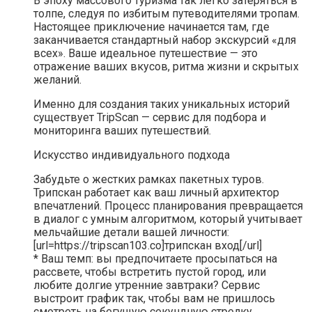
В эпоху массового туризма так легко затеряться в
толпе, следуя по избитым путеводителями тропам.
Настоящее приключение начинается там, где
заканчивается стандартный набор экскурсий «для
всех». Ваше идеальное путешествие — это
отражение ваших вкусов, ритма жизни и скрытых
желаний.
Именно для создания таких уникальных историй
существует TripScan — сервис для подбора и
мониторинга ваших путешествий.
Искусство индивидуального подхода
Забудьте о жестких рамках пакетных туров.
Трипскан работает как ваш личный архитектор
впечатлений. Процесс планирования превращается
в диалог с умным алгоритмом, который учитывает
мельчайшие детали вашей личности:
[url=https://tripscan103.co]трипскан вход[/url]
* Ваш темп: вы предпочитаете просыпаться на
рассвете, чтобы встретить пустой город, или
любите долгие утренние завтраки? Сервис
выстроит график так, чтобы вам не пришлось
смотреть на бегущую секундную стрелку.