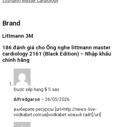
Littmann Master Cardiology
Brand
Littmann 3M
186 đánh giá cho
Ống nghe littmann master
cardiology 2161 (Black Edition) – Nhập khẩu
chính hãng
Được xếp hạng
5
5 sao
Alfredgarse
–
26/05/2026
выберите ресурсы [url=http://news-live-
vodkabet.com.ua]vodkabet новый сайт[/url]