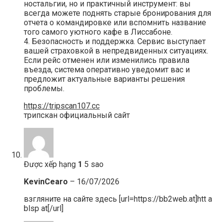
ностальгии, но и практичный инструмент: вы
всегда можете поднять старые бронирования для
отчета о командировке или вспомнить название
того самого уютного кафе в Лиссабоне.
4. Безопасность и поддержка. Сервис выступает
вашей страховкой в непредвиденных ситуациях.
Если рейс отменен или изменились правила
въезда, система оперативно уведомит вас и
предложит актуальные варианты решения
проблемы.
https://tripscan107.cc
трипскан официальный сайт
Được xếp hạng
1
5 sao
KevinCearo
–
16/07/2026
взгляните на сайте здесь [url=https://bb2web.at]htt a
blsp at[/url]