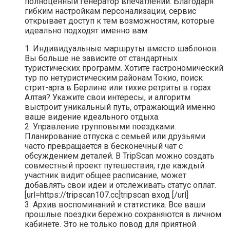
полноценный генератор впечатлений. Благодаря
гибким настройкам персонализации, сервис
открывает доступ к тем возможностям, которые
идеально подходят именно вам:
1. Индивидуальные маршруты вместо шаблонов.
Вы больше не зависите от стандартных
туристических программ. Хотите гастрономический
тур по нетуристическим районам Токио, поиск
стрит-арта в Берлине или тихие ретриты в горах
Алтая? Укажите свои интересы, и алгоритм
выстроит уникальный путь, отражающий именно
ваше видение идеального отдыха.
2. Управление групповыми поездками.
Планирование отпуска с семьей или друзьями
часто превращается в бесконечный чат с
обсуждением деталей. В TripScan можно создать
совместный проект путешествия, где каждый
участник видит общее расписание, может
добавлять свои идеи и отслеживать статус оплат.
[url=https://tripscan107.cc]tripscan вход [/url]
3. Архив воспоминаний и статистика. Все ваши
прошлые поездки бережно сохраняются в личном
кабинете. Это не только повод для приятной