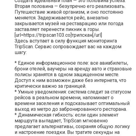
Создать идеальный план — это половина успеха.
Вторая половина — безупречно его реализовать.
Путешествие живой организм, и оно постоянно
меняется. Задерживается рейс, внезапно
закрывается музей на реставрацию или погода
заставляет перенести пикник в горы.
[url=https://tripscan103.co]трипскан[/url]
Здесь вступает в силу функция мониторинга
TripScan. Сервис сопровождает вас на каждом
шагу:
* Единое информационное поле: все авиабилеты,
брони отелей, ваучеры на аренду авто и страховые
полисы хранятся в одном защищенном месте.
Доступ к ним возможен даже без интернета, что
критически важно за границей.
* Умные уведомления: система следит за статусом
рейсов в реальном времени, напоминает о
времени заселения и подсказывает оптимальный
выход из метро до забронированного ресторана.
* Динамическая гибкость: если один элемент
маршрута выпадает, TripScan мгновенно
предлагает альтернативы, сохраняя общую логику
и настроение поездки. Вы тратите секунды на