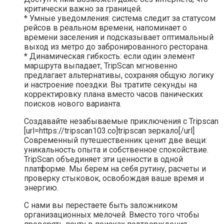
критически важно за границей.
* Умные уведомления: система следит за статусом
рейсов в реальном времени, напоминает о
времени заселения и подсказывает оптимальный
выход из метро до забронированного ресторана.
* Динамическая гибкость: если один элемент
маршрута выпадает, TripScan мгновенно
предлагает альтернативы, сохраняя общую логику
и настроение поездки. Вы тратите секунды на
корректировку плана вместо часов панических
поисков нового варианта.
Создавайте незабываемые приключения с Tripscan
[url=https://tripscan103.co]tripscan зеркало[/url]
Современный путешественник ценит две вещи:
уникальность опыта и собственное спокойствие.
TripScan объединяет эти ценности в одной
платформе. Мы берем на себя рутину, расчеты и
проверку стыковок, освобождая ваше время и
энергию.
С нами вы перестаете быть заложником
организационных мелочей. Вместо того чтобы