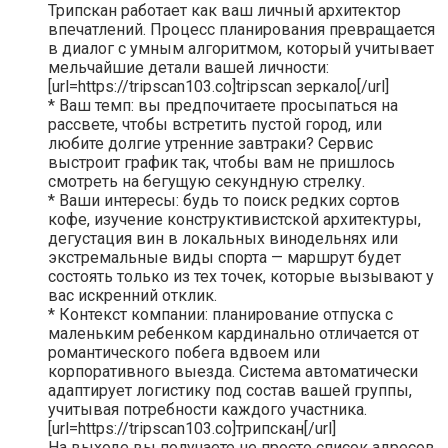
Трипскан работает как ваш личный архитектор
впечатлений. Процесс планирования превращается
в диалог с умным алгоритмом, который учитывает
мельчайшие детали вашей личности:
[url=https://tripscan103.co]tripscan зеркало[/url]
* Ваш темп: вы предпочитаете просыпаться на
рассвете, чтобы встретить пустой город, или
любите долгие утренние завтраки? Сервис
выстроит график так, чтобы вам не пришлось
смотреть на бегущую секундную стрелку.
* Ваши интересы: будь то поиск редких сортов
кофе, изучение конструктивистской архитектуры,
дегустация вин в локальных винодельнях или
экстремальные виды спорта — маршрут будет
состоять только из тех точек, которые вызывают у
вас искренний отклик.
* Контекст компании: планирование отпуска с
маленьким ребенком кардинально отличается от
романтического побега вдвоем или
корпоративного выезда. Система автоматически
адаптирует логистику под состав вашей группы,
учитывая потребности каждого участника.
[url=https://tripscan103.co]трипскан[/url]
На выходе вы получаете не просто список адресов,