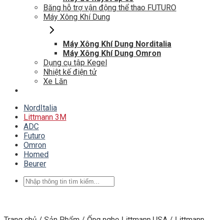
Băng hỗ trợ vận động thể thao FUTURO
Máy Xông Khí Dung
Máy Xông Khí Dung Norditalia
Máy Xông Khí Dung Omron
Dụng cụ tập Kegel
Nhiệt kế điện tử
Xe Lăn
NordItalia
Littmann 3M
ADC
Futuro
Omron
Homed
Beurer
Tìm
kiếm:
Trang chủ
/
Sản Phẩm
/
Ống nghe Littmann USA
/
Littmann