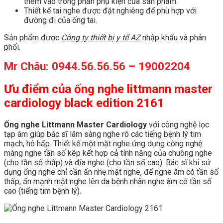
thêm vào trong phần phụ kiện của sản phẩm.
Thiết kế tai nghe được đặt nghiêng để phù hợp với
đường đi của ống tai.
Sản phẩm được
Công ty thiết bị y tế AZ
nhập khẩu và phân
phối.
Mr Châu: 0944.56.56.56 – 19002204
Ưu điểm của ống nghe littmann master
cardiology black edition 2161
Ống nghe Littmann Master Cardiology
với công nghệ lọc
tạp âm giúp bác sĩ lâm sàng nghe rõ các tiếng bệnh lý tim
mạch, hô hấp. Thiết kế một mặt nghe ứng dụng công nghệ
màng nghe tần số kép kết hợp cả tính năng của chuông nghe
(cho tần số thấp) và đĩa nghe (cho tần số cao). Bác sĩ khi sử
dụng ống nghe chỉ cần ấn nhẹ mặt nghe, để nghe âm có tần số
thấp, ấn mạnh mặt nghe lên da bệnh nhân nghe âm có tần số
cao (tiếng tim bệnh lý).