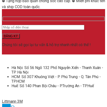
⛔ Tặng hộp bảo quản chống sốc cao cấp. ⛔ Miễn phí khắc tên
master
và ship COD toàn quốc.
cardiology
2161
(Black
Edition)
-
Nhập
khẩu
chính
hãng
Chúng tôi sẽ gọi lại tư vấn & hỗ trợ nhanh nhất có thể !
số
lượng
Hà Nội: Số 56 Ngõ 132 Phố Nguyễn Xiển - Thanh Xuân -
TP. Hà Nội
HCM: Số 307 Khuông Việt - P. Phú Trung - Q. Tân Phú -
TP.HCM
Huế: Số 140 Phan Bội Châu - P.Trường An - TP.Huế
Littmann 3M