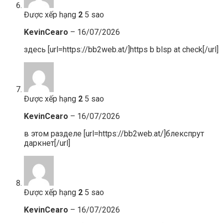
Được xếp hạng
2
5 sao
KevinCearo
–
16/07/2026
здесь [url=https://bb2web.at/]https b blsp at check[/url]
Được xếp hạng
2
5 sao
KevinCearo
–
16/07/2026
в этом разделе [url=https://bb2web.at/]блекспрут
даркнет[/url]
Được xếp hạng
2
5 sao
KevinCearo
–
16/07/2026