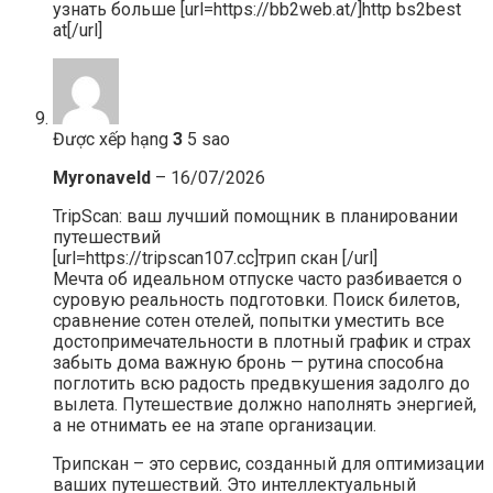
узнать больше [url=https://bb2web.at/]http bs2best
at[/url]
Được xếp hạng
3
5 sao
Myronaveld
–
16/07/2026
TripScan: ваш лучший помощник в планировании
путешествий
[url=https://tripscan107.cc]трип скан [/url]
Мечта об идеальном отпуске часто разбивается о
суровую реальность подготовки. Поиск билетов,
сравнение сотен отелей, попытки уместить все
достопримечательности в плотный график и страх
забыть дома важную бронь — рутина способна
поглотить всю радость предвкушения задолго до
вылета. Путешествие должно наполнять энергией,
а не отнимать ее на этапе организации.
Трипскан – это сервис, созданный для оптимизации
ваших путешествий. Это интеллектуальный