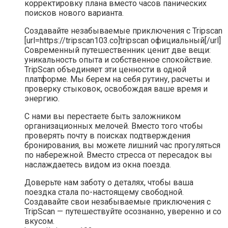
корректировку плана вместо часов панических
поисков нового варианта.
Создавайте незабываемые приключения с Tripscan
[url=https://tripscan103.co]tripscan официальный[/url]
Современный путешественник ценит две вещи:
уникальность опыта и собственное спокойствие.
TripScan объединяет эти ценности в одной
платформе. Мы берем на себя рутину, расчеты и
проверку стыковок, освобождая ваше время и
энергию.
С нами вы перестаете быть заложником
организационных мелочей. Вместо того чтобы
проверять почту в поисках подтверждения
бронирования, вы можете лишний час прогуляться
по набережной. Вместо стресса от пересадок вы
наслаждаетесь видом из окна поезда.
Доверьте нам заботу о деталях, чтобы ваша
поездка стала по-настоящему свободной.
Создавайте свои незабываемые приключения с
TripScan — путешествуйте осознанно, уверенно и со
вкусом.