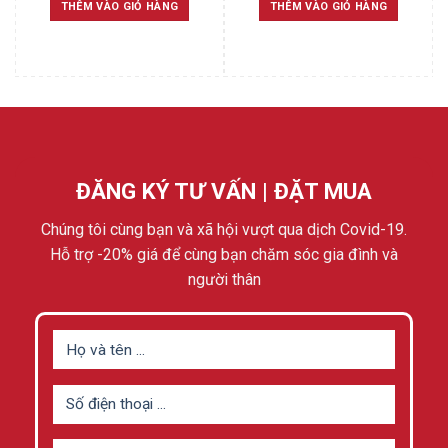
was:
is:
was:
is:
THÊM VÀO GIỎ HÀNG
THÊM VÀO GIỎ HÀNG
5.800.000 ₫.
5.500.000 ₫.
5.800.000 ₫.
5.500.
ĐĂNG KÝ TƯ VẤN | ĐẶT MUA
Chúng tôi cùng bạn và xã hội vượt qua dịch Covid-19.
Hỗ trợ -20% giá để cùng bạn chăm sóc gia đình và
người thân