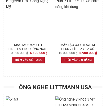
MÁY TẠO OXY 7 LÍT
MÁY TẠO OXY HIDGEEM
HIDGEEM PRO- CÔNG NGHỆ
PLUS 7 LÍT – ZY-1Z CÓ
Original
Current
Original
Curren
10.000.000
₫
6.500.000
₫
10.000.000
₫
6.900.000
₫
MỸ
CHỨC NĂNG KHÍ DUNG
price
price
price
price
was:
is:
was:
is:
THÊM VÀO GIỎ HÀNG
THÊM VÀO GIỎ HÀNG
10.000.000 ₫.
6.500.000 ₫.
10.000.000 ₫.
6.900.
ỐNG NGHE LITTMANN USA