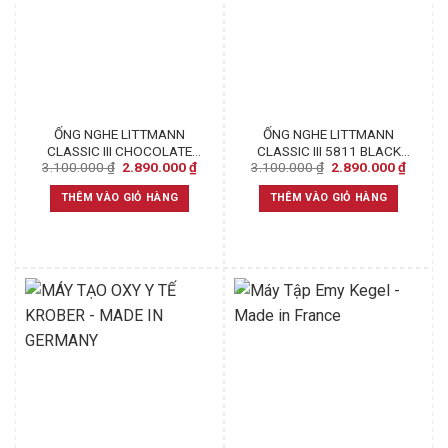
ỐNG NGHE LITTMANN
ỐNG NGHE LITTMANN
CLASSIC III CHOCOLATE
CLASSIC III 5811 BLACK
Original
Current
Original
Curren
3.100.000
₫
2.890.000
₫
3.100.000
₫
2.890.000
₫
COPPER FINISH 5809
SMOKE FINISH
price
price
price
price
was:
is:
was:
is:
THÊM VÀO GIỎ HÀNG
THÊM VÀO GIỎ HÀNG
3.100.000 ₫.
2.890.000 ₫.
3.100.000 ₫.
2.890.