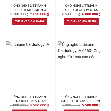
ỐNG NGHE LITTMANN
ỐNG NGHE LITTMANN
CLASSIC III MIRROR PLUM
CARDIOLOGY IV 6165
Original
Current
Original
Curren
3.200.000
₫
2.890.000
₫
6.500.000
₫
6.000.000
₫
PINK 5960
price
price
price
price
was:
is:
was:
is:
THÊM VÀO GIỎ HÀNG
THÊM VÀO GIỎ HÀNG
3.200.000 ₫.
2.890.000 ₫.
6.500.000 ₫.
6.000.
ỐNG NGHE LITTMANN
ỐNG NGHE LITTMANN
CARDIOLOGY IV 6152
CARDIOLOGY IV 6163- ỐNG
Original
Current
Original
Curren
5.800.000
₫
5.500.000
₫
5.800.000
₫
5.500.000
₫
NGHE ĐA KHOA CAO CẤP
price
price
price
price