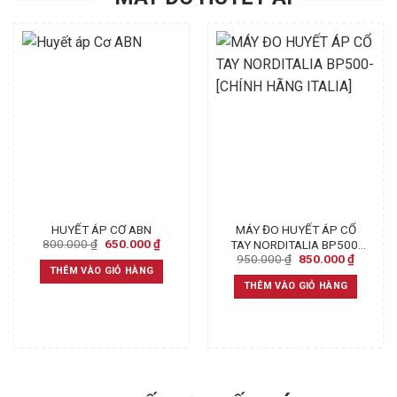
HUYẾT ÁP CƠ ABN
MÁY ĐO HUYẾT ÁP CỔ
Original
Current
800.000
₫
650.000
₫
TAY NORDITALIA BP500-
price
price
Original
Current
950.000
₫
850.000
₫
[CHÍNH HÃNG ITALIA]
was:
is:
price
price
THÊM VÀO GIỎ HÀNG
800.000 ₫.
650.000 ₫.
was:
is:
THÊM VÀO GIỎ HÀNG
950.000 ₫.
850.000