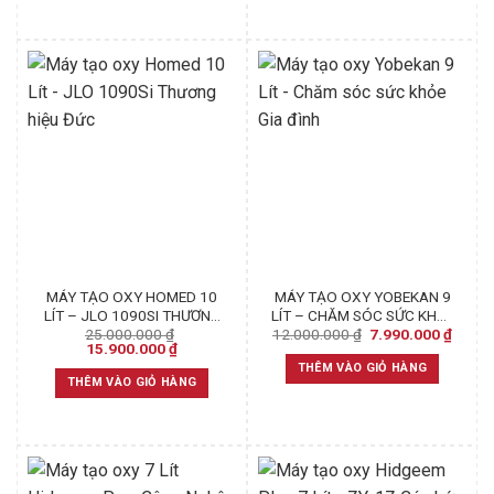
MÁY TẠO OXY HOMED 10
MÁY TẠO OXY YOBEKAN 9
LÍT – JLO 1090SI THƯƠNG
LÍT – CHĂM SÓC SỨC KHỎE
Original
Curren
25.000.000
₫
12.000.000
₫
7.990.000
₫
HIỆU ĐỨC
GIA ĐÌNH
Original
Current
price
price
15.900.000
₫
price
price
was:
is:
THÊM VÀO GIỎ HÀNG
was:
is:
12.000.000 ₫.
7.990.
THÊM VÀO GIỎ HÀNG
25.000.000 ₫.
15.900.000 ₫.