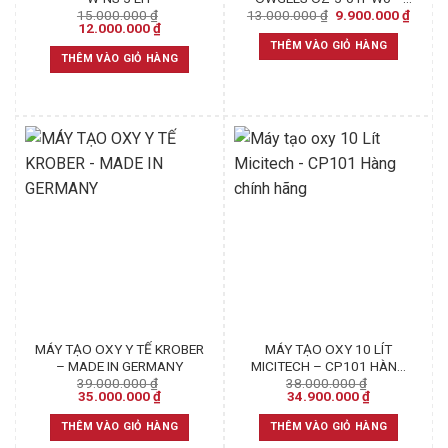
Original
Curren
15.000.000
₫
13.000.000
₫
9.900.000
₫
CÓ XÔNG MŨI
Original
Current
price
price
12.000.000
₫
price
price
was:
is:
THÊM VÀO GIỎ HÀNG
was:
is:
13.000.000 ₫.
9.900.
THÊM VÀO GIỎ HÀNG
15.000.000 ₫.
12.000.000 ₫.
MÁY TẠO OXY Y TẾ KROBER
MÁY TẠO OXY 10 LÍT
– MADE IN GERMANY
MICITECH – CP101 HÀNG
39.000.000
₫
38.000.000
₫
CHÍNH HÃNG
Original
Current
Original
Current
35.000.000
₫
34.900.000
₫
price
price
price
price
was:
is:
was:
is:
THÊM VÀO GIỎ HÀNG
THÊM VÀO GIỎ HÀNG
39.000.000 ₫.
35.000.000 ₫.
38.000.000 ₫.
34.900.000 ₫