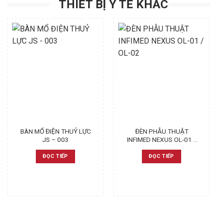
THIẾT BỊ Y TẾ KHÁC
BÀN MỔ ĐIỆN THUỶ LỰC
ĐÈN PHẪU THUẬT
JS – 003
INFIMED NEXUS OL-01 /
OL-02
ĐỌC TIẾP
ĐỌC TIẾP