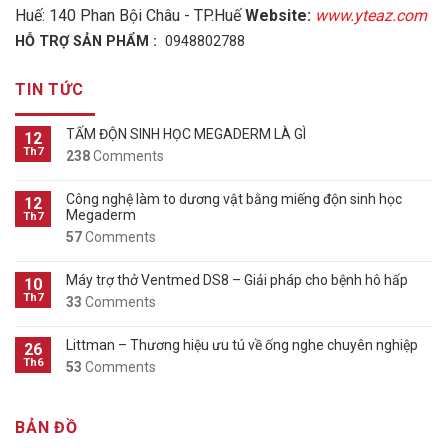
Huế: 140 Phan Bội Châu - TP.Huế
Website:
www.yteaz.com
HỖ TRỢ SẢN PHẨM :
0948802788
TIN TỨC
TẤM ĐỘN SINH HỌC MEGADERM LÀ GÌ
12
Th7
238
Comments
Công nghệ làm to dương vật bằng miếng độn sinh học
12
Megaderm
Th7
57
Comments
Máy trợ thở Ventmed DS8 – Giải pháp cho bệnh hô hấp
10
Th7
33
Comments
Littman – Thương hiệu ưu tú về ống nghe chuyên nghiệp
26
Th6
53
Comments
BẢN ĐỒ