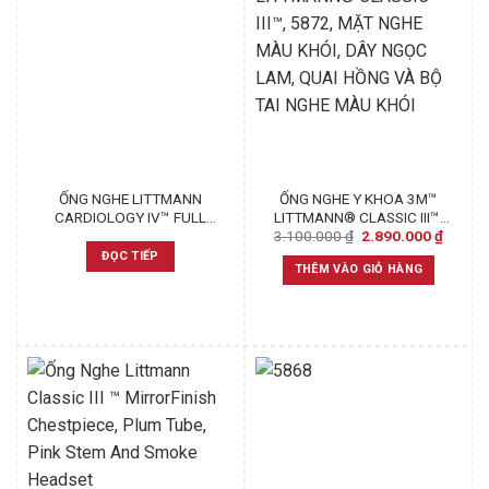
ỐNG NGHE LITTMANN
ỐNG NGHE Y KHOA 3M™
CARDIOLOGY IV™ FULL
LITTMANN® CLASSIC III™,
Original
Curren
3.100.000
₫
2.890.000
₫
BLACK EDITION 6163
5872, MẶT NGHE MÀU
price
price
KHÓI, DÂY NGỌC LAM, QUAI
ĐỌC TIẾP
was:
is:
THÊM VÀO GIỎ HÀNG
HỒNG VÀ BỘ TAI NGHE MÀU
3.100.000 ₫.
2.890.
KHÓI