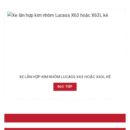
XE LĂN HỢP KIM NHÔM LUCASS X63 HOẶC X63L KẺ
ĐỌC TIẾP