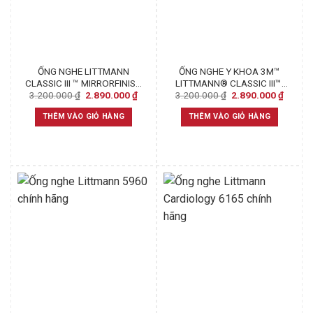
ỐNG NGHE LITTMANN
ỐNG NGHE Y KHOA 3M™
CLASSIC III ™ MIRRORFINISH
LITTMANN® CLASSIC III™,
Original
Current
Original
Curren
3.200.000
₫
2.890.000
₫
3.200.000
₫
2.890.000
₫
CHESTPIECE, PLUM TUBE,
5868, MẶT NGHE, QUAI
price
price
price
price
PINK STEM AND SMOKE
NGHE VÀ BỘ TAI NGHE PHỦ
was:
is:
was:
is:
THÊM VÀO GIỎ HÀNG
THÊM VÀO GIỎ HÀNG
HEADSET
MÀU ĐEN, DÂY NGHE MÀU
3.200.000 ₫.
2.890.000 ₫.
3.200.000 ₫.
2.890.
ĐỎ TÍA