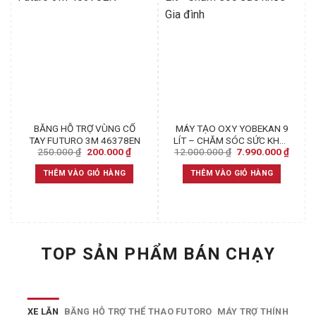
BĂNG HỖ TRỢ VÙNG CỔ
MÁY TẠO OXY YOBEKAN 9
TAY FUTURO 3M 46378EN
LÍT – CHĂM SÓC SỨC KHỎE
Original
Current
Original
Curren
250.000
₫
200.000
₫
12.000.000
₫
7.990.000
₫
GIA ĐÌNH
price
price
price
price
was:
is:
was:
is:
THÊM VÀO GIỎ HÀNG
THÊM VÀO GIỎ HÀNG
250.000 ₫.
200.000 ₫.
12.000.000 ₫.
7.990.
TOP SẢN PHẨM BÁN CHẠY
XE LĂN
BĂNG HỖ TRỢ THỂ THAO FUTORO
MÁY TRỢ THÍNH