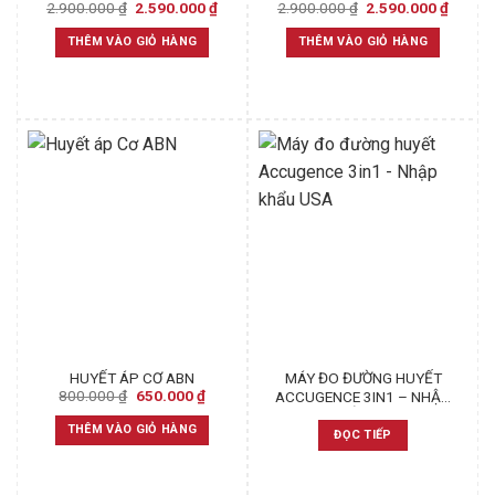
Original
Current
Original
Curren
2.900.000
₫
2.590.000
₫
2.900.000
₫
2.590.000
₫
5622.
5627
price
price
price
price
was:
is:
was:
is:
THÊM VÀO GIỎ HÀNG
THÊM VÀO GIỎ HÀNG
2.900.000 ₫.
2.590.000 ₫.
2.900.000 ₫.
2.590.
HUYẾT ÁP CƠ ABN
MÁY ĐO ĐƯỜNG HUYẾT
Original
Current
800.000
₫
650.000
₫
ACCUGENCE 3IN1 – NHẬP
price
price
KHẨU USA
was:
is:
THÊM VÀO GIỎ HÀNG
ĐỌC TIẾP
800.000 ₫.
650.000 ₫.