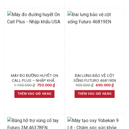
MÁY ĐO ĐƯỜNG HUYẾT ON
ĐAI LƯNG BẢO VỆ CỘT
CALL PLUS – NHẬP KHẨU
SỐNG FUTURO 46819EN
Original
Current
Original
Current
1.150.000
₫
750.000
₫
900.000
₫
690.000
₫
USA
price
price
price
price
was:
is:
was:
is:
THÊM VÀO GIỎ HÀNG
THÊM VÀO GIỎ HÀNG
1.150.000 ₫.
750.000 ₫.
900.000 ₫.
690.000 