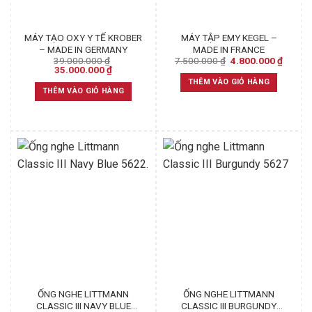
MÁY TẠO OXY Y TẾ KROBER
MÁY TẬP EMY KEGEL –
– MADE IN GERMANY
MADE IN FRANCE
Original
Curren
39.000.000
₫
7.500.000
₫
4.800.000
₫
Original
Current
price
price
35.000.000
₫
price
price
was:
is:
THÊM VÀO GIỎ HÀNG
was:
is:
7.500.000 ₫.
4.800.
THÊM VÀO GIỎ HÀNG
39.000.000 ₫.
35.000.000 ₫.
ỐNG NGHE LITTMANN
ỐNG NGHE LITTMANN
CLASSIC III NAVY BLUE
CLASSIC III BURGUNDY