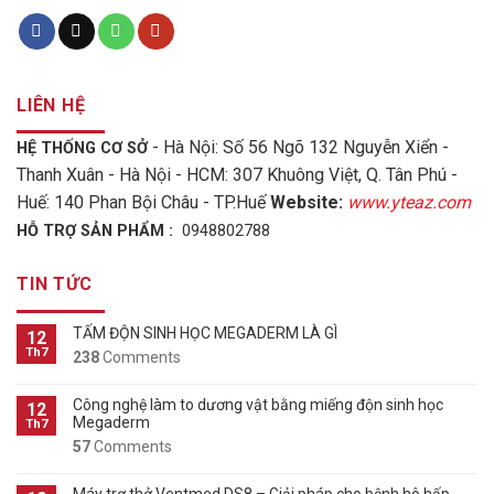
LIÊN HỆ
- Hà Nội: Số 56 Ngõ 132 Nguyễn Xiển -
HỆ THỐNG CƠ SỞ
Thanh Xuân - Hà Nội - HCM: 307 Khuông Việt, Q. Tân Phú -
Huế: 140 Phan Bội Châu - TP.Huế
Website:
www.yteaz.com
HỖ TRỢ SẢN PHẨM :
0948802788
TIN TỨC
TẤM ĐỘN SINH HỌC MEGADERM LÀ GÌ
12
Th7
238
Comments
Công nghệ làm to dương vật bằng miếng độn sinh học
12
Megaderm
Th7
57
Comments
Máy trợ thở Ventmed DS8 – Giải pháp cho bệnh hô hấp