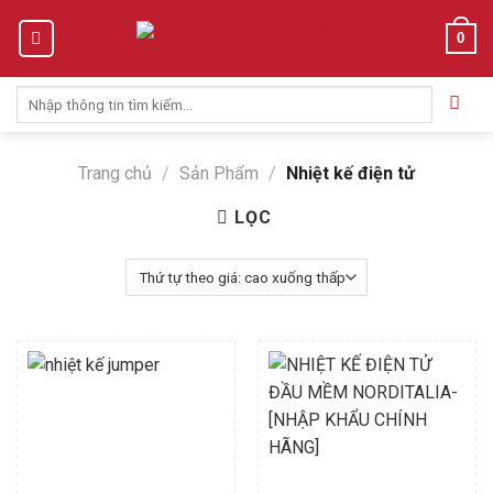
Skip
0
to
content
Tìm
kiếm:
Trang chủ
/
Sản Phẩm
/
Nhiệt kế điện tử
LỌC