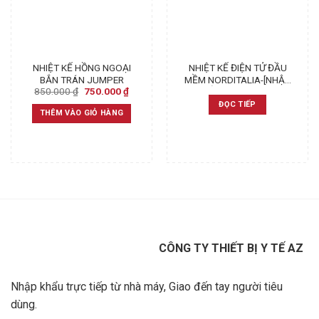
NHIỆT KẾ HỒNG NGOẠI
NHIỆT KẾ ĐIỆN TỬ ĐẦU
BẮN TRÁN JUMPER
MỀM NORDITALIA-[NHẬP
Original
Current
850.000
₫
750.000
₫
KHẨU CHÍNH HÃNG]
price
price
ĐỌC TIẾP
was:
is:
THÊM VÀO GIỎ HÀNG
850.000 ₫.
750.000 ₫.
CÔNG TY THIẾT BỊ Y TẾ AZ
Nhập khẩu trực tiếp từ nhà máy, Giao đến tay người tiêu
dùng.