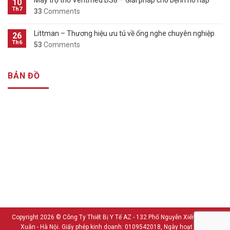
10
Th7
33
Comments
Littman – Thương hiệu ưu tú về ống nghe chuyên nghiệp
26
Th6
53
Comments
BẢN ĐỒ
Copyright 2026 ©
Công Ty Thiết Bị Y Tế AZ - 132 Phố Nguyễn Xiển - Thanh
Xuân - Hà Nội. Giấy phép kinh doanh: 0109542018, Ngày hoạt động: