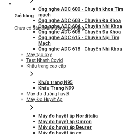
0
Ống nghe ADC 600 - Chuyên khoa Tim
mạch
Giỏ hàng
Ống nghe ADC 603 - Chuyên Đa Khoa
Ống nghe ADC 604 - Chuyên Nhi Khoa
Chưa có sản phẩm trong giỏ hàng.
Ống nghe ADC 608 - Chuyên Đa Khoa
Ống nghe ADC 615 - Chuyên Nội Tim
Mạch
Ống nghe ADC 618 - Chuyên Nhi Khoa
Máy tạo oxy
Test Nhanh Covid
Khẩu trang cao cấp
Khẩu trang N95
Khẩu Trang N99
Máy đo đường huyết
Máy Đo Huyết Áp
Máy đo huyết áp Norditalia
Máy đo huyết áp Omron
Máy đo huyết áp Beurer
Máy đo huyết áp cơ