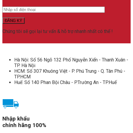
Chúng tôi sẽ gọi lại tư vấn & hỗ trợ nhanh nhất có thể !
Hà Nội: Số 56 Ngõ 132 Phố Nguyễn Xiển - Thanh Xuân -
TP. Hà Nội
HCM: Số 307 Khuông Việt - P. Phú Trung - Q. Tân Phú -
TP.HCM
Huế: Số 140 Phan Bội Châu - P.Trường An - TP.Huế
Nhập khẩu
chính hãng 100%