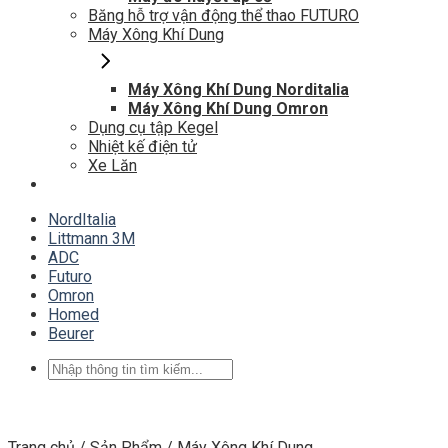
Băng hỗ trợ vận động thể thao FUTURO
Máy Xông Khí Dung
Máy Xông Khí Dung Norditalia
Máy Xông Khí Dung Omron
Dụng cụ tập Kegel
Nhiệt kế điện tử
Xe Lăn
NordItalia
Littmann 3M
ADC
Futuro
Omron
Homed
Beurer
Tìm
kiếm:
Trang chủ
/
Sản Phẩm
/
Máy Xông Khí Dung