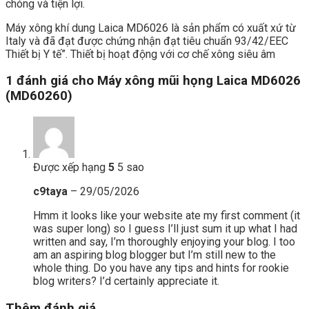
chóng và tiện lợi.
Máy xông khí dung Laica MD6026 là sản phẩm có xuất xứ từ
Italy và đã đạt được chứng nhận đạt tiêu chuẩn 93/42/EEC
Thiết bị Y tế”. Thiết bị hoạt động với cơ chế xông siêu âm
1 đánh giá cho
Máy xông mũi họng Laica MD6026
(MD60260)
Được xếp hạng
5
5 sao
c9taya
–
29/05/2026
Hmm it looks like your website ate my first comment (it
was super long) so I guess I’ll just sum it up what I had
written and say, I’m thoroughly enjoying your blog. I too
am an aspiring blog blogger but I’m still new to the
whole thing. Do you have any tips and hints for rookie
blog writers? I’d certainly appreciate it.
Thêm đánh giá