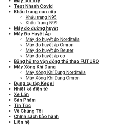
Máy tạo oxy
Test Nhanh Covid
Khẩu trang cao cấp
Khẩu trang N95
Khẩu Trang N99
Máy đo đường huyết
Máy Đo Huyết Áp
Máy đo huyết áp Norditalia
Máy đo huyết áp Omron
Máy đo huyết áp Beurer
Máy đo huyết áp cơ
Băng hỗ trợ vận động thể thao FUTURO
Máy Xông Khí Dung
Máy Xông Khí Dung Norditalia
Máy Xông Khí Dung Omron
Dụng cụ tập Kegel
Nhiệt kế điện tử
Xe Lăn
Sản Phẩm
Tin Tức
Về Chúng Tôi
Chính sách bảo hành
Liên hệ