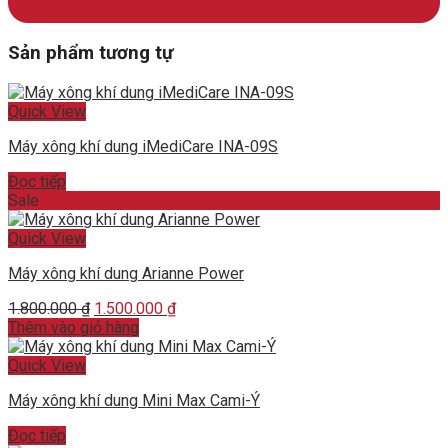
Sản phẩm tương tự
Quick View
Máy xông khí dung iMediCare INA-09S
Đọc tiếp
Sale
Quick View
Máy xông khí dung Arianne Power
Original
Current
1.800.000
₫
1.500.000
₫
price
price
Thêm vào giỏ hàng
was:
is:
1.800.000 ₫.
1.500.000 ₫.
Quick View
Máy xông khí dung Mini Max Cami-Ý
Đọc tiếp