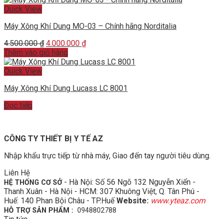
Quick View
Máy Xông Khí Dung MO-03 – Chính hãng Norditalia
Original
Current
4.500.000
₫
4.000.000
₫
price
price
Thêm vào giỏ hàng
was:
is:
4.500.000 ₫.
4.000.000 ₫.
Quick View
Máy Xông Khí Dung Lucass LC 8001
Đọc tiếp
CÔNG TY THIẾT BỊ Y TẾ AZ
Nhập khẩu trực tiếp từ nhà máy, Giao đến tay người tiêu dùng.
Liên Hệ
- Hà Nội: Số 56 Ngõ 132 Nguyễn Xiển -
HỆ THỐNG CƠ SỞ
Thanh Xuân - Hà Nội - HCM: 307 Khuông Việt, Q. Tân Phú -
Huế: 140 Phan Bội Châu - TP.Huế
Website:
www.yteaz.com
HỖ TRỢ SẢN PHẨM :
0948802788