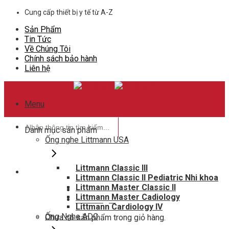
Skip
Cung cấp thiết bị y tế từ A-Z
to
Sản Phẩm
content
Tin Tức
Về Chúng Tôi
Chính sách bảo hành
Liên hệ
Menu
Tìm
Danh mục sản phẩm
kiếm:
Ống nghe Littmann USA
Littmann Classic III
Littmann Classic II Pediatric Nhi khoa
Hotline hỗ trợ
Littmann Master Classic II
0948802788
Littmann Master Cadiology
Giỏ hàng
0
Littmann Cardiology IV
Ống Nghe ADC
Chưa có sản phẩm trong giỏ hàng.