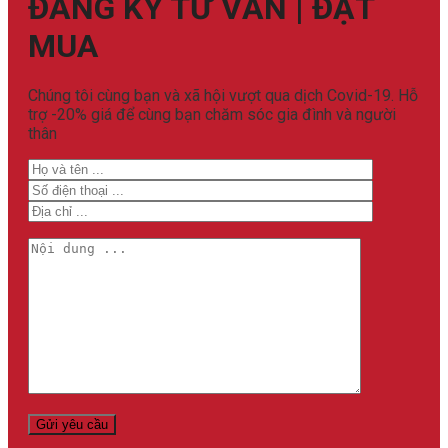
ĐĂNG KÝ TƯ VẤN | ĐẶT
MUA
Chúng tôi cùng bạn và xã hội vượt qua dịch Covid-19. Hỗ
trợ -20% giá để cùng bạn chăm sóc gia đình và người
thân