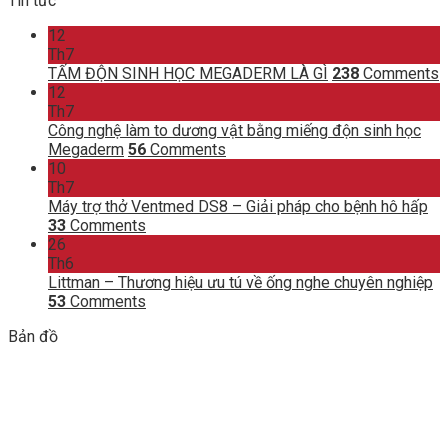
Tin tức
12
Th7
TẤM ĐỘN SINH HỌC MEGADERM LÀ GÌ
238
Comments
12
Th7
Công nghệ làm to dương vật bằng miếng độn sinh học
Megaderm
56
Comments
10
Th7
Máy trợ thở Ventmed DS8 – Giải pháp cho bệnh hô hấp
33
Comments
26
Th6
Littman – Thương hiệu ưu tú về ống nghe chuyên nghiệp
53
Comments
Bản đồ