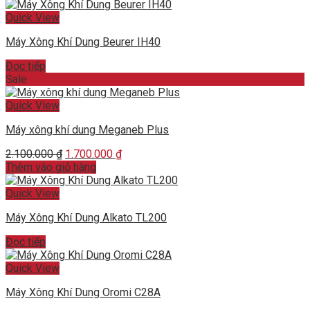
Quick View
Máy Xông Khí Dung Beurer IH40
Đọc tiếp
Sale
Quick View
Máy xông khí dung Meganeb Plus
Original
Current
2.100.000
₫
1.700.000
₫
price
price
Thêm vào giỏ hàng
was:
is:
2.100.000 ₫.
1.700.000 ₫.
Quick View
Máy Xông Khí Dung Alkato TL200
Đọc tiếp
Quick View
Máy Xông Khí Dung Oromi C28A