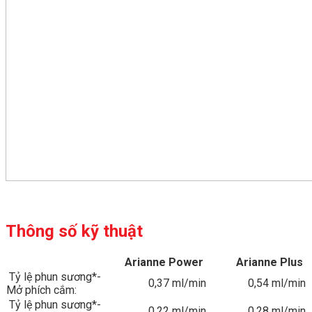
Thông số kỹ thuật
Arianne Power
Arianne Plus
Tỷ lệ phun sương*-
0,37 ml/min
0,54 ml/min
Mở phích cắm:
Tỷ lệ phun sương*-
0,22 ml/min
0,28 ml/min