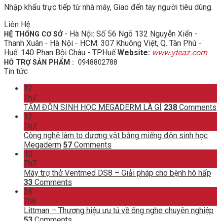
Nhập khẩu trực tiếp từ nhà máy, Giao đến tay người tiêu dùng.
Liên Hệ
- Hà Nội: Số 56 Ngõ 132 Nguyễn Xiển -
HỆ THỐNG CƠ SỞ
Thanh Xuân - Hà Nội - HCM: 307 Khuông Việt, Q. Tân Phú -
Huế: 140 Phan Bội Châu - TP.Huế
Website:
www.yteaz.com
HỖ TRỢ SẢN PHẨM :
0948802788
Tin tức
12
Th7
TẤM ĐỘN SINH HỌC MEGADERM LÀ GÌ
238
Comments
12
Th7
Công nghệ làm to dương vật bằng miếng độn sinh học
Megaderm
57
Comments
10
Th7
Máy trợ thở Ventmed DS8 – Giải pháp cho bệnh hô hấp
33
Comments
26
Th6
Littman – Thương hiệu ưu tú về ống nghe chuyên nghiệp
53
Comments