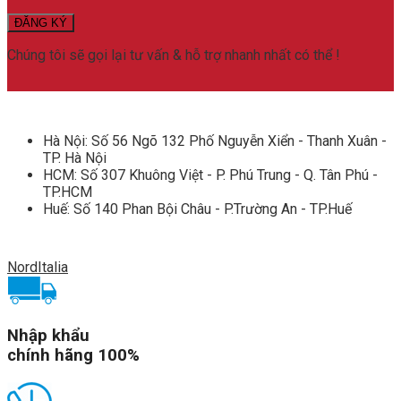
lượng
Chúng tôi sẽ gọi lại tư vấn & hỗ trợ nhanh nhất có thể !
Hà Nội: Số 56 Ngõ 132 Phố Nguyễn Xiển - Thanh Xuân -
TP. Hà Nội
HCM: Số 307 Khuông Việt - P. Phú Trung - Q. Tân Phú -
TP.HCM
Huế: Số 140 Phan Bội Châu - P.Trường An - TP.Huế
NordItalia
Nhập khẩu
chính hãng 100%