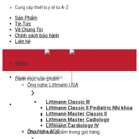
Skip
Cung cấp thiết bị y tế từ A-Z
to
Sản Phẩm
content
Tin Tức
Về Chúng Tôi
Chính sách bảo hành
Liên hệ
Menu
Tìm
Danh mục sản phẩm
kiếm:
Ống nghe Littmann USA
Littmann Classic III
Littmann Classic II Pediatric Nhi khoa
Hotline hỗ trợ
Littmann Master Classic II
0948802788
Littmann Master Cadiology
Giỏ hàng
0
Littmann Cardiology IV
Ống Nghe ADC
Chưa có sản phẩm trong giỏ hàng.