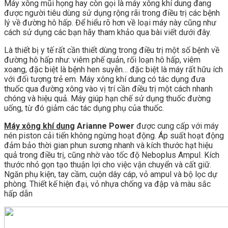
Máy xông mũi họng hay còn gọi là máy xông khí dung đang
được người tiêu dùng sử dụng rộng rãi trong điều trị các bệnh
lý về đường hô hấp. Để hiểu rõ hơn về loại máy này cũng như
cách sử dụng các bạn hãy tham khảo qua bài viết dưới đây.
Là thiết bị y tế rất cần thiết dùng trong điều trị một số bệnh về
đường hô hấp như: viêm phế quản, rối loạn hô hấp, viêm
xoang, đặc biệt là bệnh hen suyễn… đặc biệt là máy rất hữu ích
với đối tượng trẻ em. Máy xông khí dung có tác dụng đưa
thuốc qua đường xông vào vị trí cần điều trị một cách nhanh
chóng và hiệu quả. Máy giúp hạn chế sử dụng thuốc đường
uống, từ đó giảm các tác dụng phụ của thuốc.
Máy xông khí dung
Arianne Power
được cung cấp với máy
nén piston cải tiến không ngừng hoạt động. Áp suất hoạt động
đảm bảo thời gian phun sương nhanh và kích thước hạt hiệu
quả trong điều trị, cũng nhờ vào tốc độ Neboplus Ampul. Kích
thước nhỏ gọn tạo thuận lợi cho việc vận chuyển và cất giữ.
Ngăn phụ kiện, tay cầm, cuộn dây cáp, vỏ ampul và bộ lọc dự
phòng. Thiết kế hiện đại, vỏ nhựa chống va đập và màu sắc
hấp dẫn