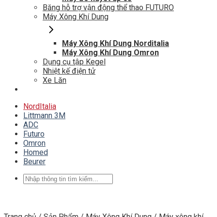
Băng hỗ trợ vận động thể thao FUTURO
Máy Xông Khí Dung
Máy Xông Khí Dung Norditalia
Máy Xông Khí Dung Omron
Dụng cụ tập Kegel
Nhiệt kế điện tử
Xe Lăn
NordItalia
Littmann 3M
ADC
Futuro
Omron
Homed
Beurer
Tìm
kiếm:
Trang chủ
/
Sản Phẩm
/
Máy Xông Khí Dung
/
Máy xông khí