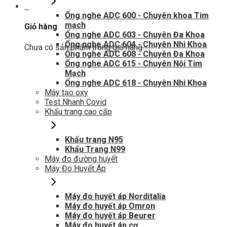
0
Ống nghe ADC 600 - Chuyên khoa Tim
mạch
Giỏ hàng
Ống nghe ADC 603 - Chuyên Đa Khoa
Ống nghe ADC 604 - Chuyên Nhi Khoa
Chưa có sản phẩm trong giỏ hàng.
Ống nghe ADC 608 - Chuyên Đa Khoa
Ống nghe ADC 615 - Chuyên Nội Tim
Mạch
Ống nghe ADC 618 - Chuyên Nhi Khoa
Máy tạo oxy
Test Nhanh Covid
Khẩu trang cao cấp
Khẩu trang N95
Khẩu Trang N99
Máy đo đường huyết
Máy Đo Huyết Áp
Máy đo huyết áp Norditalia
Máy đo huyết áp Omron
Máy đo huyết áp Beurer
Máy đo huyết áp cơ