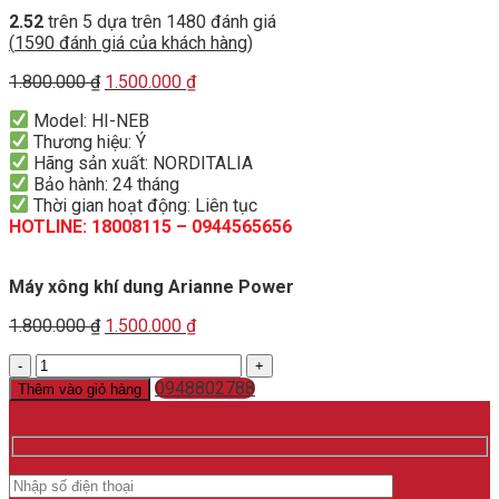
2.52
trên 5 dựa trên
1480
đánh giá
(
1590
đánh giá của khách hàng)
Original
Current
1.800.000
₫
1.500.000
₫
price
price
Model: HI-NEB
was:
is:
Thương hiệu: Ý
1.800.000 ₫.
1.500.000 ₫.
Hãng sản xuất: NORDITALIA
Bảo hành: 24 tháng
Thời gian hoạt động: Liên tục
HOTLINE: 18008115 – 0944565656
Máy xông khí dung Arianne Power
Original
Current
1.800.000
₫
1.500.000
₫
price
price
Máy
was:
is:
xông
1.800.000 ₫.
0948802788
1.500.000 ₫.
Thêm vào giỏ hàng
khí
dung
Arianne
Power
số