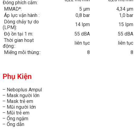
Đóng phích cắm:
MMAD*:
5 µm
4,34 µm
Áp lực vận hành :
0,8 bar
1,0 bar
Dòng chảy tự do
14 Ipm
15 Ipm
(LPM):
Độ ồn tại 1 m:
55 dBA
55 dBA
Thời gian hoạt
liên tục
liên tục
động::
Miếng mỗi thùng::
8
8
Phụ Kiện
– Neboplus Ampul
– Mask người lớn
– Mask trẻ em
– Mũi người lớn
– Mũi trẻ em
– Ống ngậm
– Ống dẫn