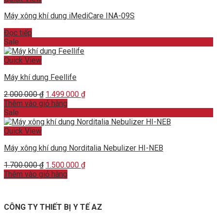
Máy xông khí dung iMediCare INA-09S
Đọc tiếp
Sale
Quick View
Máy khí dung Feellife
Original
Current
2.000.000
₫
1.499.000
₫
price
price
Thêm vào giỏ hàng
was:
is:
Sale
2.000.000 ₫.
1.499.000 ₫.
Quick View
Máy xông khí dung Norditalia Nebulizer HI-NEB
Original
Current
1.700.000
₫
1.500.000
₫
price
price
Thêm vào giỏ hàng
was:
is:
1.700.000 ₫.
1.500.000 ₫.
CÔNG TY THIẾT BỊ Y TẾ AZ