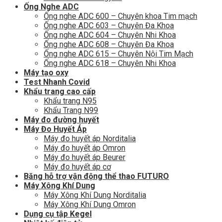
Ống Nghe ADC
Ống nghe ADC 600 – Chuyên khoa Tim mạch
Ống nghe ADC 603 – Chuyên Đa Khoa
Ống nghe ADC 604 – Chuyên Nhi Khoa
Ống nghe ADC 608 – Chuyên Đa Khoa
Ống nghe ADC 615 – Chuyên Nội Tim Mạch
Ống nghe ADC 618 – Chuyên Nhi Khoa
Máy tạo oxy
Test Nhanh Covid
Khẩu trang cao cấp
Khẩu trang N95
Khẩu Trang N99
Máy đo đường huyết
Máy Đo Huyết Áp
Máy đo huyết áp Norditalia
Máy đo huyết áp Omron
Máy đo huyết áp Beurer
Máy đo huyết áp cơ
Băng hỗ trợ vận động thể thao FUTURO
Máy Xông Khí Dung
Máy Xông Khí Dung Norditalia
Máy Xông Khí Dung Omron
Dụng cụ tập Kegel