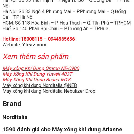
Hà Nội: Số 35 Thái Thịnh – P.Ngã Tư Sở – Q.Đống Đa – TP. Hà
Nội
Hà Nội: Số 33 Ngõ 4 Phương Mai – P.Phương Mai – Q.Đống
Đa – TP.Hà Nội
HCM: Số 118 Hòa Bình – P. Hòa Thạch – Q. Tân Phú – TP.HCM
Huế: Số 140 Phan Bội Châu – P.Trường An – TP.Huế
Hotline: 18008115 – 0944565656
Website:
Yteaz.com
Xem thêm sản phẩm
Máy xông Khí Dung Omron NE-C900
Máy Xông Khí Dung Yuwell 403T
Máy Xông Khí Dung Beurer IH18
Máy xông khí dung Norditalia @NEB
Máy xông khí dung Norditalia Nebulizer Drop
Brand
NordItalia
1590 đánh giá cho
Máy xông khí dung Arianne