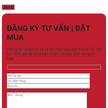
ĐĂNG KÝ TƯ VẤN | ĐẶT
MUA
Chúng tôi cùng bạn và xã hội vượt qua dịch Covid-19. Hỗ
trợ -20% giá để cùng bạn chăm sóc gia đình và người
thân