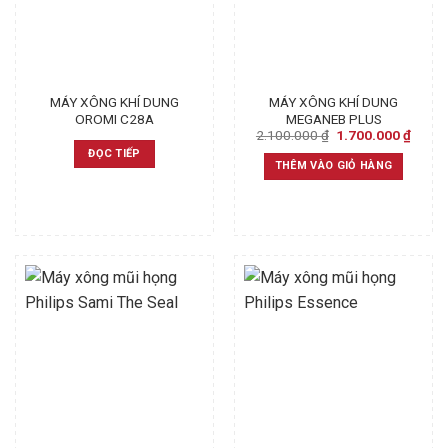
MÁY XÔNG KHÍ DUNG
MÁY XÔNG KHÍ DUNG
OROMI C28A
MEGANEB PLUS
Original
Curre
2.100.000
₫
1.700.000
₫
price
price
ĐỌC TIẾP
was:
is:
THÊM VÀO GIỎ HÀNG
2.100.000 ₫.
1.700