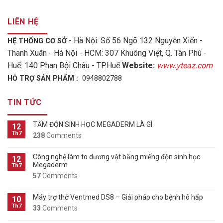
LIÊN HỆ
- Hà Nội: Số 56 Ngõ 132 Nguyễn Xiển -
HỆ THỐNG CƠ SỞ
Thanh Xuân - Hà Nội - HCM: 307 Khuông Việt, Q. Tân Phú -
Huế: 140 Phan Bội Châu - TP.Huế
Website:
www.yteaz.com
HỖ TRỢ SẢN PHẨM :
0948802788
TIN TỨC
TẤM ĐỘN SINH HỌC MEGADERM LÀ GÌ
12
Th7
238
Comments
Công nghệ làm to dương vật bằng miếng độn sinh học
12
Megaderm
Th7
57
Comments
Máy trợ thở Ventmed DS8 – Giải pháp cho bệnh hô hấp
10
Th7
33
Comments