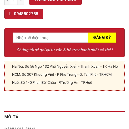
was:
is:
đánh
2.000.000 ₫.
1.499.000 ₫.
giá
0948802788
Chúng tôi sẽ gọi lại tư vấn & hỗ trợ nhanh nhất có thể !
Hà Nội: Số 56 Ngõ 132 Phố Nguyễn Xiển - Thanh Xuân - TP. Hà Nội
HCM: Số 307 Khuông Việt - P. Phú Trung - Q. Tân Phú - TP.HCM
Huế: Số 140 Phan Bội Châu - P.Trường An - TP.Huế
MÔ TẢ