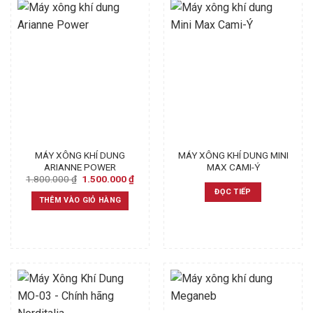
MÁY XÔNG KHÍ DUNG
MÁY XÔNG KHÍ DUNG MINI
ARIANNE POWER
MAX CAMI-Ý
Original
Current
1.800.000
₫
1.500.000
₫
price
price
ĐỌC TIẾP
was:
is:
THÊM VÀO GIỎ HÀNG
1.800.000 ₫.
1.500.000 ₫.