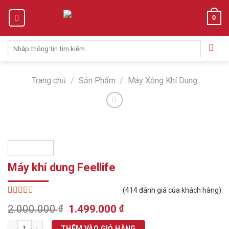
Skip
0
to
content
Tìm
kiếm:
Trang chủ
/
Sản Phẩm
/
Máy Xông Khí Dung
Máy khí dung Feellife
(
414
đánh giá của khách hàng)
2.51
413
Original
Current
2.000.000
₫
1.499.000
₫
trên 5
price
price
dựa
Máy khí dung Feellife số lượng
trên
THÊM VÀO GIỎ HÀNG