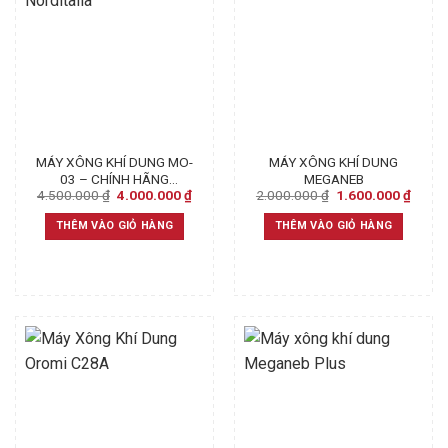
MÁY XÔNG KHÍ DUNG MO-
MÁY XÔNG KHÍ DUNG
03 – CHÍNH HÃNG
MEGANEB
Original
Current
Original
Curre
4.500.000
₫
4.000.000
₫
2.000.000
₫
1.600.000
₫
NORDITALIA
price
price
price
price
was:
is:
was:
is:
THÊM VÀO GIỎ HÀNG
THÊM VÀO GIỎ HÀNG
4.500.000 ₫.
4.000.000 ₫.
2.000.000 ₫.
1.600