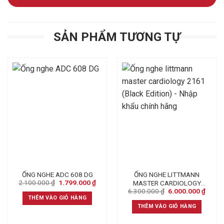
SẢN PHẨM TƯƠNG TỰ
ỐNG NGHE ADC 608 DG
ỐNG NGHE LITTMANN
Original
Current
2.100.000
₫
1.799.000
₫
MASTER CARDIOLOGY
price
price
Original
Curre
6.300.000
₫
6.000.000
₫
2161 (BLACK EDITION) –
was:
is:
price
price
THÊM VÀO GIỎ HÀNG
NHẬP KHẨU CHÍNH HÃNG
2.100.000 ₫.
1.799.000 ₫.
was:
is:
THÊM VÀO GIỎ HÀNG
6.300.000 ₫.
6.000