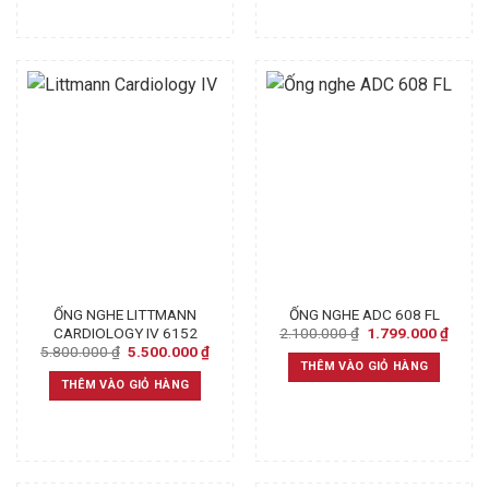
ỐNG NGHE LITTMANN
ỐNG NGHE ADC 608 FL
Original
Curre
2.100.000
₫
1.799.000
₫
CARDIOLOGY IV 6152
price
price
Original
Current
5.800.000
₫
5.500.000
₫
was:
is:
price
price
THÊM VÀO GIỎ HÀNG
2.100.000 ₫.
1.799
was:
is:
THÊM VÀO GIỎ HÀNG
5.800.000 ₫.
5.500.000 ₫.