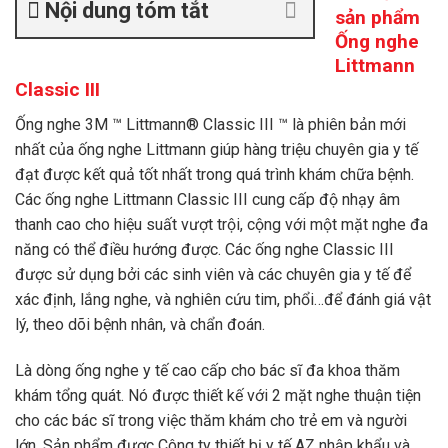
Nội dung tóm tắt
sản phẩm
Ống nghe
Littmann
Classic III
Ống nghe 3M ™ Littmann® Classic III ™ là phiên bản mới
nhất của ống nghe Littmann giúp hàng triệu chuyên gia y tế
đạt được kết quả tốt nhất trong quá trình khám chữa bệnh.
Các
ống nghe Littmann Classic III
cung cấp độ nhạy âm
thanh cao cho hiệu suất vượt trội, cộng với một mặt nghe đa
năng có thể điều hướng được. Các ống nghe Classic III
được sử dụng bởi các sinh viên và các chuyên gia y tế để
xác định, lắng nghe, và nghiên cứu tim, phổi…để đánh giá vật
lý, theo dõi bệnh nhân, và chẩn đoán.
Là dòng ống nghe y tế cao cấp cho bác sĩ đa khoa thăm
khám tổng quát. Nó được thiết kế với 2 mặt nghe thuận tiện
cho các bác sĩ trong việc thăm khám cho trẻ em và người
lớn. Sản phẩm được
Công ty thiết bị y tế AZ
nhập khẩu và