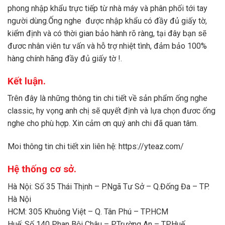
phong nhập khẩu trực tiếp từ nhà máy và phân phối tới tay
người dùng.Ống nghe được nhập khẩu có đầy đủ giấy tờ,
kiểm định và có thời gian bảo hành rõ ràng, tại đây bạn sẽ
đươc nhân viên tư vấn và hỗ trợ nhiệt tình, đảm bảo 100%
hàng chính hãng đầy đủ giấy tờ !.
Kết luận.
Trên đây là những thông tin chi tiết về sản phẩm ống nghe
classic, hy vọng anh chị sẽ quyết định và lựa chọn đươc ống
nghe cho phù hợp. Xin cảm ơn quý anh chi đã quan tâm.
Moi thông tin chi tiết xin liên hệ:
https://yteaz.com/
Hệ thống cơ sở.
Hà Nội: Số 35 Thái Thịnh – P.Ngã Tư Sở – Q.Đống Đa – TP.
Hà Nội
HCM: 305 Khuông Việt – Q. Tân Phú – TP.HCM
Huế: Số 140 Phan Bội Châu – P.Trường An – TP.Huế