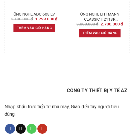
ỐNG NGHE ADC 608 LV
ỐNG NGHE LITTMANN
Original
Current
2.100.000
₫
1.799.000
₫
CLASSIC II 2113R
price
price
Original
Curre
3.000.000
₫
2.700.000
₫
PEDIATRIC – (CHUYÊN
was:
is:
price
price
THÊM VÀO GIỎ HÀNG
KHOA NHI)
2.100.000 ₫.
1.799.000 ₫.
was:
is:
THÊM VÀO GIỎ HÀNG
3.000.000 ₫.
2.700
CÔNG TY THIẾT BỊ Y TẾ AZ
Nhập khẩu trực tiếp từ nhà máy, Giao đến tay người tiêu
dùng.