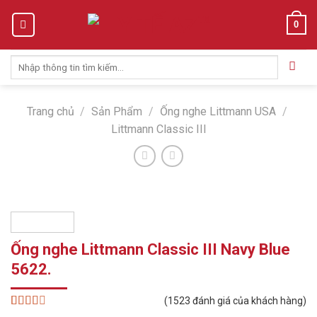
Skip
0
to
content
Tìm
kiếm:
Trang chủ
/
Sản Phẩm
/
Ống nghe Littmann USA
/
Littmann Classic III
Ống nghe Littmann Classic III Navy Blue
5622.
(
1523
đánh giá của khách hàng)