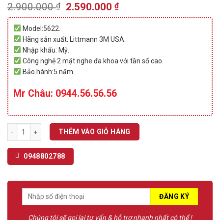
2.51
1416
Original
Current
2.900.000
₫
2.590.000
₫
trên 5
price
price
dựa
trên
was:
is:
Model:5622.
đánh
2.900.000 ₫.
2.590.000 ₫.
giá
Hãng sản xuất: Littmann 3M USA.
Nhập khẩu: Mỹ.
Công nghệ 2 mặt nghe đa khoa với tần số cao.
Bảo hành:5 năm.
Mr Châu: 0944.56.56.56
Ống nghe Littmann Classic III Navy Blue 5622. số lượng
THÊM VÀO GIỎ HÀNG
0948802788
Chúng tôi sẽ gọi lại tư vấn & hỗ trợ nhanh nhất có thể !