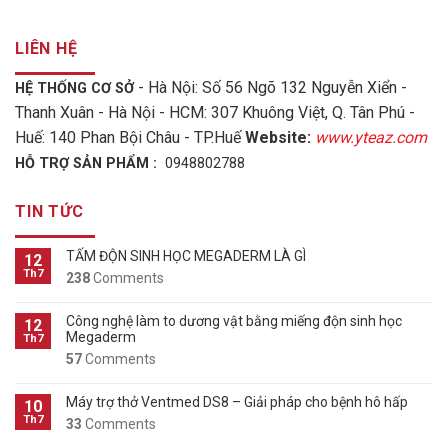
LIÊN HỆ
- Hà Nội: Số 56 Ngõ 132 Nguyễn Xiển -
HỆ THỐNG CƠ SỞ
Thanh Xuân - Hà Nội - HCM: 307 Khuông Việt, Q. Tân Phú -
Huế: 140 Phan Bội Châu - TP.Huế
Website:
www.yteaz.com
HỖ TRỢ SẢN PHẨM :
0948802788
TIN TỨC
TẤM ĐỘN SINH HỌC MEGADERM LÀ GÌ
12
Th7
238
Comments
Công nghệ làm to dương vật bằng miếng độn sinh học
12
Megaderm
Th7
57
Comments
Máy trợ thở Ventmed DS8 – Giải pháp cho bệnh hô hấp
10
Th7
33
Comments