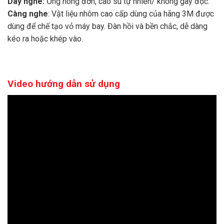
Dây nghe:
Ống nòng đơn, cao su tự nhiên/ không gây độc.
Càng nghe
: Vật liệu nhôm cao cấp dùng của hãng 3M được
dùng để chế tạo vỏ máy bay. Đàn hồi và bền chắc, dễ dàng
kéo ra hoặc khép vào.
Video hướng dẫn sử dụng