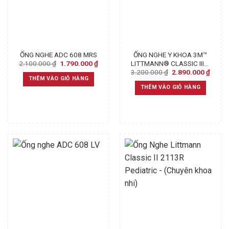
ỐNG NGHE ADC 608 MRS
ỐNG NGHE Y KHOA 3M™
Original
Current
2.100.000
₫
1.790.000
₫
LITTMANN® CLASSIC III™,
price
price
Original
Curre
3.200.000
₫
2.890.000
₫
5868, MẶT NGHE, QUAI
was:
is:
price
price
THÊM VÀO GIỎ HÀNG
NGHE VÀ BỘ TAI NGHE
2.100.000 ₫.
1.790.000 ₫.
was:
is:
THÊM VÀO GIỎ HÀNG
PHỦ MÀU ĐEN, DÂY NGHE
3.200.000 ₫.
2.890
MÀU ĐỎ TÍA