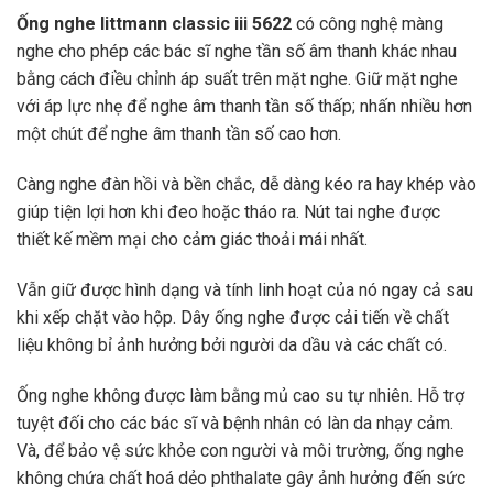
Ống nghe littmann classic iii 5622
có công nghệ màng
nghe cho phép các bác sĩ nghe tần số âm thanh khác nhau
bằng cách điều chỉnh áp suất trên mặt nghe. Giữ mặt nghe
với áp lực nhẹ để nghe âm thanh tần số thấp; nhấn nhiều hơn
một chút để nghe âm thanh tần số cao hơn.
Càng nghe đàn hồi và bền chắc, dễ dàng kéo ra hay khép vào
giúp tiện lợi hơn khi đeo hoặc tháo ra. Nút tai nghe được
thiết kế mềm mại cho cảm giác thoải mái nhất.
Vẫn giữ được hình dạng và tính linh hoạt của nó ngay cả sau
khi xếp chặt vào hộp. Dây ống nghe được cải tiến về chất
liệu không bỉ ảnh hưởng bởi người da dầu và các chất có.
Ống nghe không được làm bằng mủ cao su tự nhiên. Hỗ trợ
tuyệt đối cho các bác sĩ và bệnh nhân có làn da nhạy cảm.
Và, để bảo vệ sức khỏe con người và môi trường, ống nghe
không chứa chất hoá dẻo phthalate gây ảnh hưởng đến sức