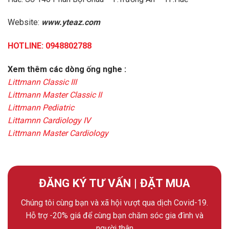
Website:
www.yteaz.com
HOTLINE: 0948802788
Xem thêm các dòng ống nghe :
Littmann Classic III
Littmann Master Classic II
Littmann Pediatric
Littamnn Cardiology IV
Littmann Master Cardiology
ĐĂNG KÝ TƯ VẤN | ĐẶT MUA
Chúng tôi cùng bạn và xã hội vượt qua dịch Covid-19.
Hỗ trợ -20% giá để cùng bạn chăm sóc gia đình và
người thân