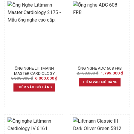
ỐNG NGHE LITTMANN
ỐNG NGHE ADC 608 FRB
Original
Curre
2.100.000
₫
1.799.000
₫
MASTER CARDIOLOGY
price
price
Original
Current
6.300.000
₫
6.000.000
₫
2175 – MẪU ỐNG NGHE
was:
is:
price
price
THÊM VÀO GIỎ HÀNG
CAO CẤP.
2.100.000 ₫.
1.799
was:
is:
THÊM VÀO GIỎ HÀNG
6.300.000 ₫.
6.000.000 ₫.