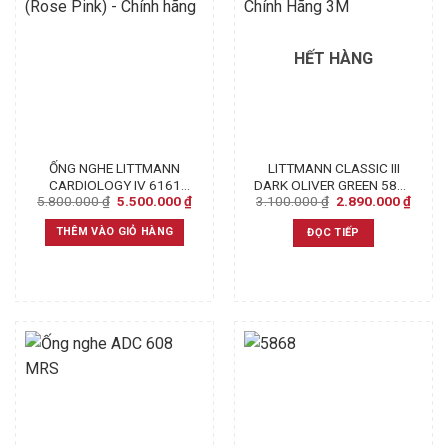
HẾT HÀNG
ỐNG NGHE LITTMANN
LITTMANN CLASSIC III
CARDIOLOGY IV 6161
DARK OLIVER GREEN 5812
Original
Current
Original
Curre
5.800.000
₫
5.500.000
₫
3.100.000
₫
2.890.000
₫
(ROSE PINK) – CHÍNH
CHÍNH HÃNG 3M
price
price
price
price
HÃNG
was:
is:
was:
is:
THÊM VÀO GIỎ HÀNG
ĐỌC TIẾP
5.800.000 ₫.
5.500.000 ₫.
3.100.000 ₫.
2.890