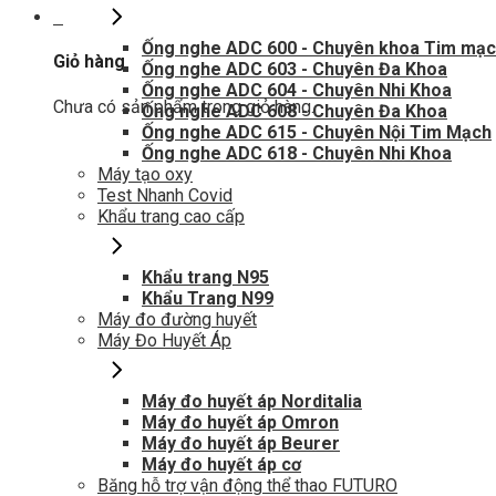
0
Ống nghe ADC 600 - Chuyên khoa Tim mạ
Giỏ hàng
Ống nghe ADC 603 - Chuyên Đa Khoa
Ống nghe ADC 604 - Chuyên Nhi Khoa
Chưa có sản phẩm trong giỏ hàng.
Ống nghe ADC 608 - Chuyên Đa Khoa
Ống nghe ADC 615 - Chuyên Nội Tim Mạch
Ống nghe ADC 618 - Chuyên Nhi Khoa
Máy tạo oxy
Test Nhanh Covid
Khẩu trang cao cấp
Khẩu trang N95
Khẩu Trang N99
Máy đo đường huyết
Máy Đo Huyết Áp
Máy đo huyết áp Norditalia
Máy đo huyết áp Omron
Máy đo huyết áp Beurer
Máy đo huyết áp cơ
Băng hỗ trợ vận động thể thao FUTURO