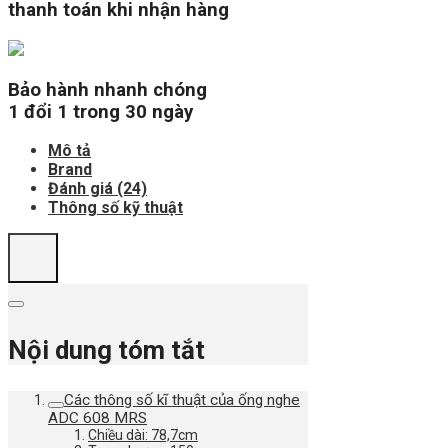
thanh toán khi nhận hàng
Bảo hành nhanh chóng
1 đổi 1 trong 30 ngày
Mô tả
Brand
Đánh giá (24)
Thông số kỹ thuật
Nội dung tóm tắt
Các thông số kĩ thuật của ống nghe
ADC 608 MRS
Chiều dài: 78,7cm