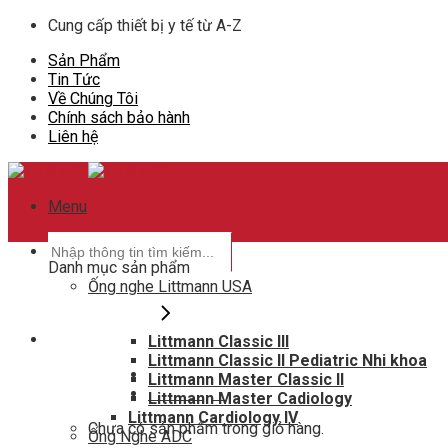
Skip
Cung cấp thiết bị y tế từ A-Z
to
Sản Phẩm
content
Tin Tức
Về Chúng Tôi
Chính sách bảo hành
Liên hệ
Menu
Tìm
kiếm:
Danh mục sản phẩm
Ống nghe Littmann USA
Littmann Classic III
Hotline hỗ trợ
Littmann Classic II Pediatric Nhi khoa
0948802788
Littmann Master Classic II
Giỏ hàng
0
Littmann Master Cadiology
Littmann Cardiology IV
Chưa có sản phẩm trong giỏ hàng.
Ống Nghe ADC