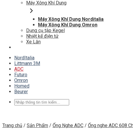
Máy Xông Khí Dung
Máy Xông Khí Dung Norditalia
Máy Xông Khí Dung Omron
Dụng cụ tập Kegel
Nhiệt kế điện tử
Xe Lăn
NordItalia
Littmann 3M
ADC
Futuro
Omron
Homed
Beurer
Tìm
kiếm:
Trang chủ
/
Sản Phẩm
/
Ống Nghe ADC
/
Ống nghe ADC 608 C