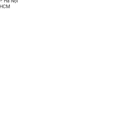
P. Hà Nội
P.HCM