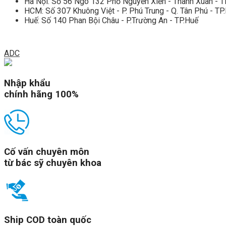
Hà Nội: Số 56 Ngõ 132 Phố Nguyễn Xiển - Thanh Xuân - T
HCM: Số 307 Khuông Việt - P. Phú Trung - Q. Tân Phú - T
Huế: Số 140 Phan Bội Châu - P.Trường An - TP.Huế
ADC
Nhập khẩu
chính hãng 100%
Cố vấn chuyên môn
từ bác sỹ chuyên khoa
Ship COD toàn quốc