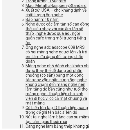
Trọng lượng: 150gram
Màu: Metallic RaspberryStandard
Xuất xứ: USA – cho khẳng định về
chất lượng ống nghe
Bảo hành: 10 năm
Nghe được các âm tần số cao đồng
thời siêu nhạy với các âm tần số
thấp , nghe được qua áo , ngồi
quán cafe trong môi trường tiếng
ồn.
Ống nghe adc adscope 608 MRS
có hai màng nghe người lớn và trẻ
em làm đa dạng đối tượng chẩn
đoán
Màng nghe nhỏ dành cho khám nhi
được thay thế dễ dàng bởi phần
chuông (có sẵn) bằng một động
tác xoay vặn phần cứng ống nghe,
không chạm đến màng nghe nên
làm tăng độ bền cũng như tuổi thọ
màng nghe , thuận tiện cho sinh
viên đi học vì có cả mặt chuông và
mặt màng
Có biển tên tag ID thuận tiện , sang
trọng để ghi tên bác sĩ lên đó
Nút tai nghe làm bằng cao su mềm
tạo cảm giác thoải mái
Càng nghe làm bằng thép không gỉ