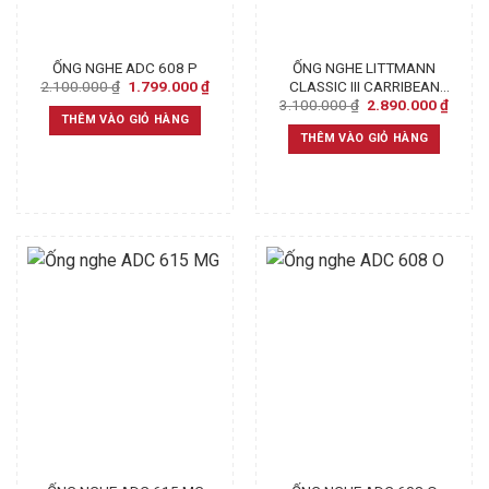
ỐNG NGHE ADC 608 P
ỐNG NGHE LITTMANN
Original
Current
2.100.000
₫
1.799.000
₫
CLASSIC III CARRIBEAN
price
price
Original
Curre
3.100.000
₫
2.890.000
₫
BLUE RAINBOW 5807 –
was:
is:
price
price
THÊM VÀO GIỎ HÀNG
CHÍNH HÃNG
2.100.000 ₫.
1.799.000 ₫.
was:
is:
THÊM VÀO GIỎ HÀNG
3.100.000 ₫.
2.890