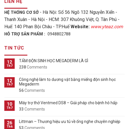
LIÊN HỆ
- Hà Nội: Số 56 Ngõ 132 Nguyễn Xiển -
HỆ THỐNG CƠ SỞ
Thanh Xuân - Hà Nội - HCM: 307 Khuông Việt, Q. Tân Phú -
Huế: 140 Phan Bội Châu - TP.Huế
Website:
www.yteaz.com
HỖ TRỢ SẢN PHẨM :
0948802788
TIN TỨC
TẤM ĐỘN SINH HỌC MEGADERM LÀ GÌ
12
Th7
238
Comments
Công nghệ làm to dương vật bằng miếng độn sinh học
12
Megaderm
Th7
56
Comments
Máy trợ thở Ventmed DS8 – Giải pháp cho bệnh hô hấp
10
Th7
33
Comments
Littman – Thương hiệu ưu tú về ống nghe chuyên nghiệp
26
Th6
53
Comments