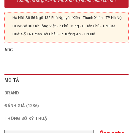
Chúng tôi sẽ gọi lại tư vấn & hỗ trợ nhanh nhất có thể !
Hà Nội: Số 56 Ngõ 132 Phố Nguyễn Xiển - Thanh Xuân - TP. Hà Nội
HCM: Số 307 Khuông Việt - P. Phú Trung - Q. Tân Phú - TP.HCM
Huế: Số 140 Phan Bội Châu - P.Trường An - TP.Huế
ADC
MÔ TẢ
BRAND
ĐÁNH GIÁ (1236)
THÔNG SỐ KỸ THUẬT