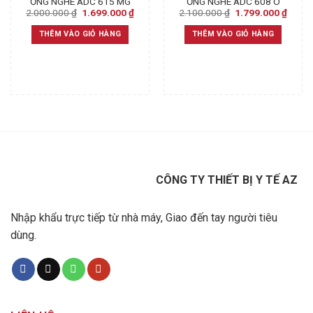
ỐNG NGHE ADC 615 MG
ỐNG NGHE ADC 608 O
Original
Current
Original
Curre
2.000.000
₫
1.699.000
₫
2.100.000
₫
1.799.000
₫
price
price
price
price
was:
is:
was:
is:
THÊM VÀO GIỎ HÀNG
THÊM VÀO GIỎ HÀNG
2.000.000 ₫.
1.699.000 ₫.
2.100.000 ₫.
1.799
CÔNG TY THIẾT BỊ Y TẾ AZ
Nhập khẩu trực tiếp từ nhà máy, Giao đến tay người tiêu
dùng.