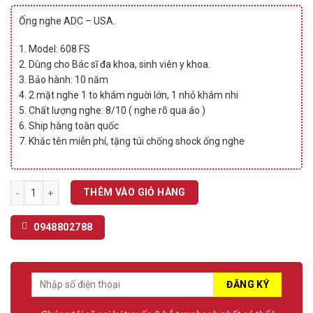
price
price
dựa
trên
was:
is:
Ống nghe ADC – USA.
đánh
2.100.000 ₫.
1.799.000 ₫.
giá
1. Model: 608 FS
2. Dùng cho Bác sĩ đa khoa, sinh viên y khoa.
3. Bảo hành: 10 năm
4. 2 mặt nghe 1 to khám nguời lớn, 1 nhỏ khám nhi
5. Chất lượng nghe: 8/10 ( nghe rõ qua áo )
6. Ship hàng toàn quốc
7. Khắc tên miễn phí, tặng túi chống shock ống nghe
Ống nghe ADC 608 FS số lượng
THÊM VÀO GIỎ HÀNG
0948802788