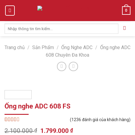
Skip
0
to
content
Tìm
kiếm:
Trang chủ
/
Sản Phẩm
/
Ống Nghe ADC
/
Ống nghe ADC
608 Chuyên Đa Khoa
Ống nghe ADC 608 FS
(
1236
đánh giá của khách hàng)
2.51
1107
Original
Current
2.100.000
₫
1.799.000
₫
trên 5