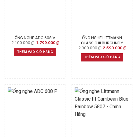
ỐNG NGHE ADC 608 V
ỐNG NGHE LITTMANN
Original
Current
2.100.000
₫
1.799.000
₫
CLASSIC III BURGUNDY
price
price
Original
Curre
2.900.000
₫
2.590.000
₫
5627
was:
is:
price
price
THÊM VÀO GIỎ HÀNG
2.100.000 ₫.
1.799.000 ₫.
was:
is:
THÊM VÀO GIỎ HÀNG
2.900.000 ₫.
2.590