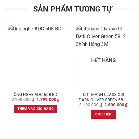
SẢN PHẨM TƯƠNG TỰ
HẾT HÀNG
ỐNG NGHE ADC 608 BD
LITTMANN CLASSIC III
Original
Current
2.100.000
₫
1.799.000
₫
DARK OLIVER GREEN 5812
price
price
Original
Curre
3.100.000
₫
2.890.000
₫
CHÍNH HÃNG 3M
was:
is:
price
price
THÊM VÀO GIỎ HÀNG
2.100.000 ₫.
1.799.000 ₫.
was:
is:
ĐỌC TIẾP
3.100.000 ₫.
2.890