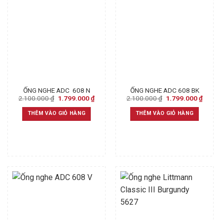
ỐNG NGHE ADC 608 N
ỐNG NGHE ADC 608 BK
Original
Current
Original
Curre
2.100.000
₫
1.799.000
₫
2.100.000
₫
1.799.000
₫
price
price
price
price
was:
is:
was:
is:
THÊM VÀO GIỎ HÀNG
THÊM VÀO GIỎ HÀNG
2.100.000 ₫.
1.799.000 ₫.
2.100.000 ₫.
1.799