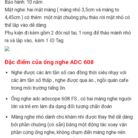
Bảo hành: 10 năm
Mặt nghe: hai mặt màng ( màng nhỏ 3,5cm và màng to
4,45cm ) có thêm một mặt chuông phụ tháo rời mặt nhỏ có
thể lắp vào dễ dàng
Phụ kiện đi kèm gồm 2 đôi nút tai, 1 rong để tháo mành nhỏ
ra và lắp vào, kèm 1 ID Tag
Đặc điểm của ống nghe ADC 608
Nghe được các âm tần số cao đồng thời siêu nhạy với
các âm tần số thấp , nghe được qua áo , ngồi quán cafe
trong môi trường tiếng ồn.
Ống nghe adc adscope 608 FS , có hai màng nghe người
lớn và trẻ em làm đa dạng đối tượng chẩn đoán
Màng nghe nhỏ dành cho khám nhi được thay thế dễ dàng
bởi phần chuông (có sẵn) bằng một động tác xoay vặn
phần cứng ống nghe, không chạm đến màng nghe nên