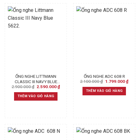
ỐNG NGHE LITTMANN
ỐNG NGHE ADC 608 R
Original
Curre
2.100.000
₫
1.799.000
₫
CLASSIC III NAVY BLUE
price
price
Original
Current
2.900.000
₫
2.590.000
₫
5622.
was:
is:
price
price
THÊM VÀO GIỎ HÀNG
2.100.000 ₫.
1.799
was:
is:
THÊM VÀO GIỎ HÀNG
2.900.000 ₫.
2.590.000 ₫.