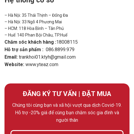
Hệ thống cơ sở
– Hà Nội: 35 Thái Thịnh – Đống Đa
– Hà Nội: 33 Ngõ 4 Phương Mai
– HCM: 118 Hòa Bình – Tân Phú
– Huế: 140 Phan Bội Châu, TP.Huế
Chăm sóc khách hàng :
18008115
Hỗ trợ sản phẩm :
086.8899.979
Email:
trankhoi01.ktyh@gmail.com
Website:
www.yteaz.com
ĐĂNG KÝ TƯ VẤN | ĐẶT MUA
Chúng tôi cùng bạn và xã hội vượt qua dịch Covid-19.
Hỗ trợ -20% giá để cùng bạn chăm sóc gia đình và
người thân