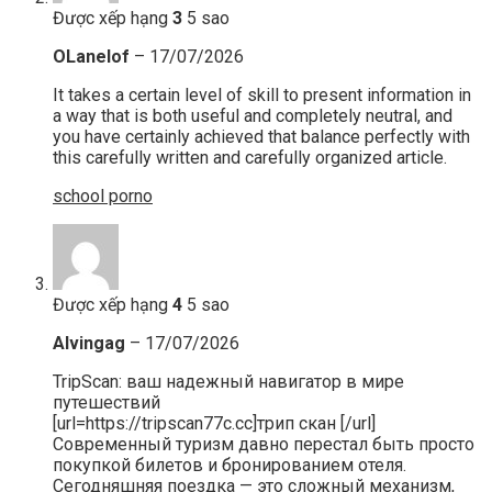
Được xếp hạng
3
5 sao
OLanelof
–
17/07/2026
It takes a certain level of skill to present information in
a way that is both useful and completely neutral, and
you have certainly achieved that balance perfectly with
this carefully written and carefully organized article.
school porno
Được xếp hạng
4
5 sao
Alvingag
–
17/07/2026
TripScan: ваш надежный навигатор в мире
путешествий
[url=https://tripscan77c.cc]трип скан [/url]
Современный туризм давно перестал быть просто
покупкой билетов и бронированием отеля.
Сегодняшняя поездка — это сложный механизм,