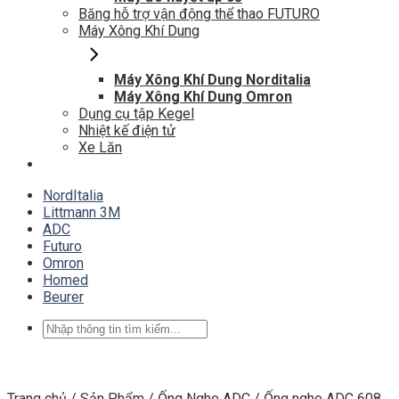
Băng hỗ trợ vận động thể thao FUTURO
Máy Xông Khí Dung
Máy Xông Khí Dung Norditalia
Máy Xông Khí Dung Omron
Dụng cụ tập Kegel
Nhiệt kế điện tử
Xe Lăn
NordItalia
Littmann 3M
ADC
Futuro
Omron
Homed
Beurer
Tìm
kiếm:
Trang chủ
/
Sản Phẩm
/
Ống Nghe ADC
/
Ống nghe ADC 608