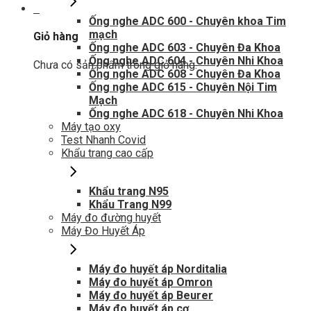
0
Ống nghe ADC 600 - Chuyên khoa Tim
mạch
Giỏ hàng
Ống nghe ADC 603 - Chuyên Đa Khoa
Ống nghe ADC 604 - Chuyên Nhi Khoa
Chưa có sản phẩm trong giỏ hàng.
Ống nghe ADC 608 - Chuyên Đa Khoa
Ống nghe ADC 615 - Chuyên Nội Tim
Mạch
Ống nghe ADC 618 - Chuyên Nhi Khoa
Máy tạo oxy
Test Nhanh Covid
Khẩu trang cao cấp
Khẩu trang N95
Khẩu Trang N99
Máy đo đường huyết
Máy Đo Huyết Áp
Máy đo huyết áp Norditalia
Máy đo huyết áp Omron
Máy đo huyết áp Beurer
Máy đo huyết áp cơ