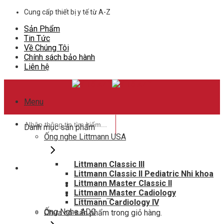
Skip
Cung cấp thiết bị y tế từ A-Z
to
Sản Phẩm
content
Tin Tức
Về Chúng Tôi
Chính sách bảo hành
Liên hệ
Menu
Tìm
Danh mục sản phẩm
kiếm:
Ống nghe Littmann USA
Littmann Classic III
Littmann Classic II Pediatric Nhi khoa
Hotline hỗ trợ
Littmann Master Classic II
0948802788
Littmann Master Cadiology
Giỏ hàng
0
Littmann Cardiology IV
Ống Nghe ADC
Chưa có sản phẩm trong giỏ hàng.