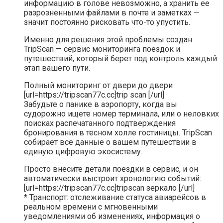
информацию в голове невозможно, а хранить ее
разрозненными файлами в почте и заметках —
значит постоянно рисковать что-то упустить.
Именно для решения этой проблемы создан
TripScan — сервис мониторинга поездок и
путешествий, который берет под контроль каждый
этап вашего пути.
Полный мониторинг от двери до двери
[url=https://tripscan77c.cc]trip scan [/url]
Забудьте о панике в аэропорту, когда вы
судорожно ищете номер терминала, или о неловких
поисках распечатанного подтверждения
бронирования в тесном холле гостиницы. TripScan
собирает все данные о вашем путешествии в
единую цифровую экосистему.
Просто внесите детали поездки в сервис, и он
автоматически выстроит хронологию событий:
[url=https://tripscan77c.cc]tripscan зеркало [/url]
* Транспорт: отслеживание статуса авиарейсов в
реальном времени с мгновенными
уведомлениями об изменениях, информация о