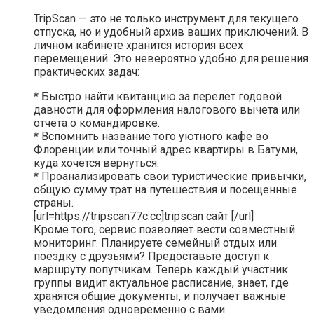
TripScan — это не только инструмент для текущего
отпуска, но и удобный архив ваших приключений. В
личном кабинете хранится история всех
перемещений. Это невероятно удобно для решения
практических задач:
* Быстро найти квитанцию за перелет годовой
давности для оформления налогового вычета или
отчета о командировке.
* Вспомнить название того уютного кафе во
Флоренции или точный адрес квартиры в Батуми,
куда хочется вернуться.
* Проанализировать свои туристические привычки,
общую сумму трат на путешествия и посещенные
страны.
[url=https://tripscan77c.cc]tripscan сайт [/url]
Кроме того, сервис позволяет вести совместный
мониторинг. Планируете семейный отдых или
поездку с друзьями? Предоставьте доступ к
маршруту попутчикам. Теперь каждый участник
группы видит актуальное расписание, знает, где
хранятся общие документы, и получает важные
уведомления одновременно с вами.