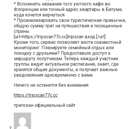
* Вспомнить название того уютного кафе во
Флоренции или точный адрес квартиры в Батуми,
куда хочется вернуться.
* Проанализировать свои туристические привычки,
общую сумму трат на путешествия и посещенные
страны.
[url=https://tripscan77c.cc]tripscan вход [/url]
Кроме того, сервис позволяет вести совместный
мониторинг. Планируете семейный отдых или
поездку с друзьями? Предоставьте доступ к
маршруту попутчикам. Теперь каждый участник
группы видит актуальное расписание, знает, где
хранятся общие документы, и получает важные
уведомления одновременно с вами.
Ничего не останется без внимания
https://tripscan77c.cc
трипскан официальный сайт