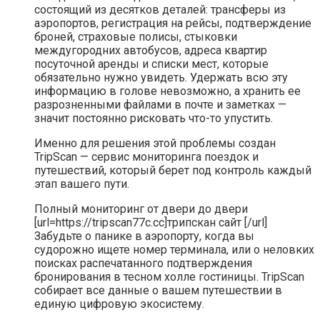
состоящий из десятков деталей: трансферы из
аэропортов, регистрация на рейсы, подтверждение
броней, страховые полисы, стыковки
междугородних автобусов, адреса квартир
посуточной аренды и списки мест, которые
обязательно нужно увидеть. Удержать всю эту
информацию в голове невозможно, а хранить ее
разрозненными файлами в почте и заметках —
значит постоянно рисковать что-то упустить.
Именно для решения этой проблемы создан
TripScan — сервис мониторинга поездок и
путешествий, который берет под контроль каждый
этап вашего пути.
Полный мониторинг от двери до двери
[url=https://tripscan77c.cc]трипскан сайт [/url]
Забудьте о панике в аэропорту, когда вы
судорожно ищете номер терминала, или о неловких
поисках распечатанного подтверждения
бронирования в тесном холле гостиницы. TripScan
собирает все данные о вашем путешествии в
единую цифровую экосистему.