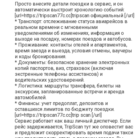
Просто внесите детали поездки в сервис, и он
автоматически выстроит хронологию событий:
[url=https://tripscan77c.cc]tripscan официальный [/url]
* Транспорт: отслеживание статуса авиарейсов в
реальном времени с мгновенными
уведомлениями об изменениях, информация о
выходе на посадку, номерах поездов и автобусов.
* Проживание: контакты отелей и апартаментов,
время заезда и выезда, условия отмены, ваучеры
и коды бронирования.
* Документы: безопасное хранение электронных
копий паспортов, виз, страховок (включая
экстренные телефоны ассистансов) и
водительских удостоверений.
* Логистика: маршруты трансфера, билеты на
экскурсии, запланированные встречи и аренда
автомобилей.
* Финансы: учет предоплат, депозитов и
оставшихся лимитов по бюджету поездки.
[url=https://tripscan77c.cc]trip scan [/url]
Сервис работает как ваш личный диспетчер. Если
рейс задерживается, TripScan тут же оповестит вас
и предложит скорректировать время подачи такси