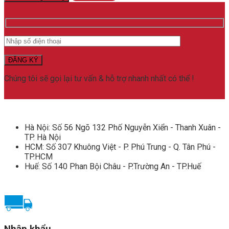
ADC
608
O
số
lượng
Chúng tôi sẽ gọi lại tư vấn & hỗ trợ nhanh nhất có thể !
Hà Nội: Số 56 Ngõ 132 Phố Nguyễn Xiển - Thanh Xuân -
TP. Hà Nội
HCM: Số 307 Khuông Việt - P. Phú Trung - Q. Tân Phú -
TP.HCM
Huế: Số 140 Phan Bội Châu - P.Trường An - TP.Huế