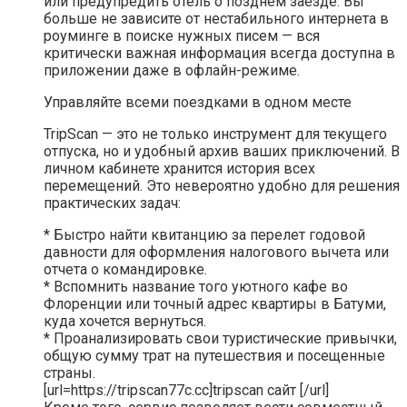
или предупредить отель о позднем заезде. Вы
больше не зависите от нестабильного интернета в
роуминге в поиске нужных писем — вся
критически важная информация всегда доступна в
приложении даже в офлайн-режиме.
Управляйте всеми поездками в одном месте
TripScan — это не только инструмент для текущего
отпуска, но и удобный архив ваших приключений. В
личном кабинете хранится история всех
перемещений. Это невероятно удобно для решения
практических задач:
* Быстро найти квитанцию за перелет годовой
давности для оформления налогового вычета или
отчета о командировке.
* Вспомнить название того уютного кафе во
Флоренции или точный адрес квартиры в Батуми,
куда хочется вернуться.
* Проанализировать свои туристические привычки,
общую сумму трат на путешествия и посещенные
страны.
[url=https://tripscan77c.cc]tripscan сайт [/url]