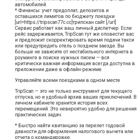
автомобилей.
* Финансы: учет предоплат, депозитов и
оставшихся лимитов по бюджету поездки.
[url=https://tripscan77c.cc]трипскан сайт [/url]
Сервис работает как ваш личный диспетчер. Если
рейс задерживается, TripScan тут же оповестит вас
и предложит скорректировать время подачи такси
или предупредить отель о позднем заезде. Вы
больше не зависите от нестабильного интернета в
роуминге в поиске нужных писем — вся
критически важная информация всегда доступна в
приложении даже в офлайн-режиме.
Управляйте всеми поездками в одном месте
TripScan — это не только инструмент для текущего
отпуска, но и удобный архив ваших приключений. В
личном кабинете хранится история всех
перемещений. Это невероятно удобно для решения
практических задач:
* Быстро найти квитанцию за перелет годовой
давности для оформления налогового вычета или
отчета о командировке.