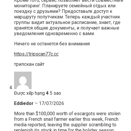
Кроме того, сервис позволяет вести совместный
мониторинг. Планируете семейный отдых или
поездку с друзьями? Предоставьте доступ к
маршруту попутчикам. Теперь каждый участник
группы видит актуальное расписание, знает, где
хранятся общие документы, и получает важные
уведомления одновременно с вами.
Ничего не останется без внимания
https://tripscan77c.cc
трипскан сайт
Được xếp hạng
4
5 sao
Eddiedor
–
17/07/2026
More than $100,000 worth of escargots were stolen
from a French snail farmer earlier this week, French
media reported, leaving the supplier scrambling to
replenish its stock in time for the holiday season.