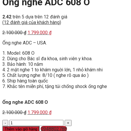
Ống nghe ADC 608 O
2.42
trên 5 dựa trên
12
đánh giá
(
12
đánh giá của khách hàng)
Original
Current
2.100.000
₫
1.799.000
₫
price
price
Ống nghe ADC – USA.
was:
is:
2.100.000 ₫.
1.799.000 ₫.
1. Model: 608 O
2. Dùng cho Bác sĩ đa khoa, sinh viên y khoa.
3. Bảo hành: 10 năm
4. 2 mặt nghe 1 to khám nguời lớn, 1 nhỏ khám nhi
5. Chất lượng nghe: 8/10 ( nghe rõ qua áo )
6. Ship hàng toàn quốc
7. Khắc tên miễn phí, tặng túi chống shock ống nghe
Ống nghe ADC 608 O
Original
Current
2.100.000
₫
1.799.000
₫
price
price
Ống
was:
is:
nghe
2.100.000 ₫.
0948802788
1.799.000 ₫.
Thêm vào giỏ hàng