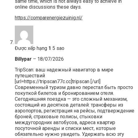
same time, which is not always easy to achieve in
online discussions these days.
https://comparenergiezuinig.nl/
Được xếp hạng
1
5 sao
Billypar
–
18/07/2026
TripScan: ваш надежный навигатор в мире
путешествий
[url=https://tripscan77c.cc]tripscan [/url]
Современный туризм давно перестал быть просто
покупкой билетов и бронированием отеля.
Сегодняшняя поездка — это сложный механизм,
состоящий из десятков деталей: трансферы из
аэропортов, регистрация на рейсы, подтверждение
броней, страховые полисы, стыковки
междугородних автобусов, адреса квартир
посуточной аренды и списки мест, которые
обязательно нужно увидеть. Удержать всю эту