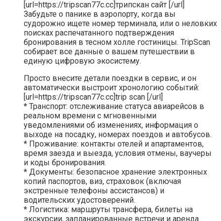
[url=https://tripscan77c.cc]трипскан сайт [/url]
Забудьте о панике в аэропорту, когда вы
судорожно ищете номер терминала, или о неловких
поисках распечатанного подтверждения
бронирования в тесном холле гостиницы. TripScan
собирает все данные о вашем путешествии в
единую цифровую экосистему.
Просто внесите детали поездки в сервис, и он
автоматически выстроит хронологию событий:
[url=https://tripscan77c.cc]trip scan [/url]
* Транспорт: отслеживание статуса авиарейсов в
реальном времени с мгновенными
уведомлениями об изменениях, информация о
выходе на посадку, номерах поездов и автобусов.
* Проживание: контакты отелей и апартаментов,
время заезда и выезда, условия отмены, ваучеры
и коды бронирования.
* Документы: безопасное хранение электронных
копий паспортов, виз, страховок (включая
экстренные телефоны ассистансов) и
водительских удостоверений.
* Логистика: маршруты трансфера, билеты на
экскурсии, запланированные встречи и аренда