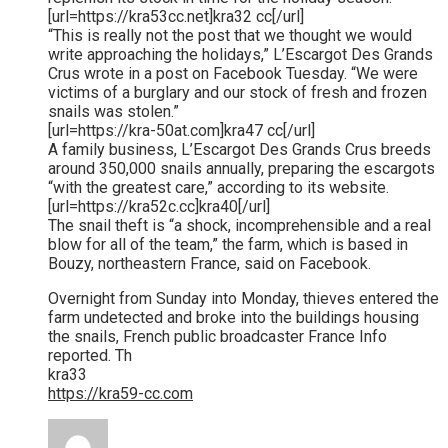
[url=https://kra53cc.net]kra32 cc[/url]
“This is really not the post that we thought we would
write approaching the holidays,” L’Escargot Des Grands
Crus wrote in a post on Facebook Tuesday. “We were
victims of a burglary and our stock of fresh and frozen
snails was stolen.”
[url=https://kra-50at.com]kra47 cc[/url]
A family business, L’Escargot Des Grands Crus breeds
around 350,000 snails annually, preparing the escargots
“with the greatest care,” according to its website.
[url=https://kra52c.cc]kra40[/url]
The snail theft is “a shock, incomprehensible and a real
blow for all of the team,” the farm, which is based in
Bouzy, northeastern France, said on Facebook.
Overnight from Sunday into Monday, thieves entered the
farm undetected and broke into the buildings housing
the snails, French public broadcaster France Info
reported. Th
kra33
https://kra59-cc.com