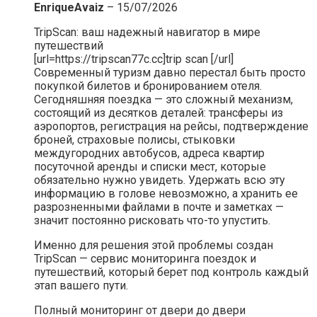
EnriqueAvaiz
–
15/07/2026
TripScan: ваш надежный навигатор в мире
путешествий
[url=https://tripscan77c.cc]trip scan [/url]
Современный туризм давно перестал быть просто
покупкой билетов и бронированием отеля.
Сегодняшняя поездка — это сложный механизм,
состоящий из десятков деталей: трансферы из
аэропортов, регистрация на рейсы, подтверждение
броней, страховые полисы, стыковки
междугородних автобусов, адреса квартир
посуточной аренды и списки мест, которые
обязательно нужно увидеть. Удержать всю эту
информацию в голове невозможно, а хранить ее
разрозненными файлами в почте и заметках —
значит постоянно рисковать что-то упустить.
Именно для решения этой проблемы создан
TripScan — сервис мониторинга поездок и
путешествий, который берет под контроль каждый
этап вашего пути.
Полный мониторинг от двери до двери