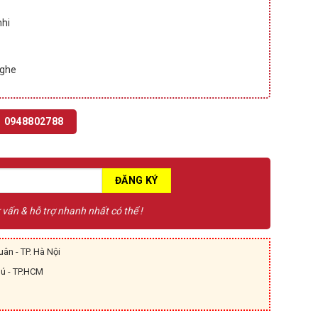
nhi
nghe
0948802788
ư vấn & hỗ trợ nhanh nhất có thể !
ân - TP. Hà Nội
hú - TP.HCM