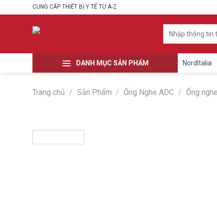
Skip
CUNG CẤP THIẾT BỊ Y TẾ TỪ A-Z
to
content
Tìm
kiếm:
DANH MỤC SẢN PHẨM
NordItalia
Trang chủ
/
Sản Phẩm
/
Ống Nghe ADC
/
Ống ngh