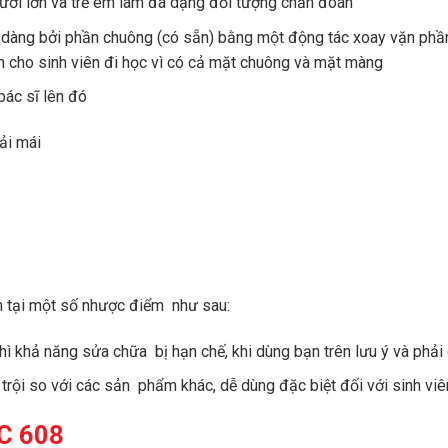
ời lớn và trẻ em làm đa dạng đối tượng chẩn đoán
 dàng bởi phần chuông (có sẵn) bằng một động tác xoay vặn ph
ện cho sinh viên đi học vì có cả mặt chuông và mặt màng
 bác sĩ lên đó
ải mái
n tại một số nhược điểm như sau:
ì khả năng sửa chữa bị hạn chế, khi dùng bạn trên lưu ý và phải 
 trội so với các sản phẩm khác, dễ dùng đặc biệt đối với sinh viên
C 608