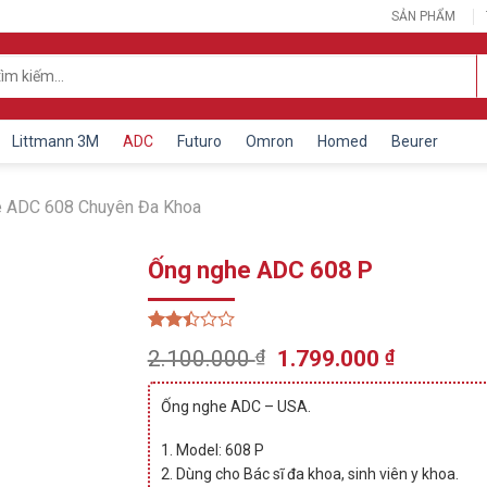
SẢN PHẨM
Littmann 3M
ADC
Futuro
Omron
Homed
Beurer
e ADC 608 Chuyên Đa Khoa
Ống nghe ADC 608 P
2.46
889
Original
Current
2.100.000
₫
1.799.000
₫
trên
price
price
5
dựa
was:
is:
Ống nghe ADC – USA.
trên
2.100.000 ₫.
1.799.00
đánh
giá
1. Model: 608 P
2. Dùng cho Bác sĩ đa khoa, sinh viên y khoa.