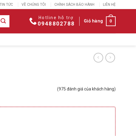
TIN TỨC
VỀ CHÚNG TÔI
CHÍNH SÁCH BẢO HÀNH
LIÊN HỆ
Hotline hỗ trợ
Giỏ hàng
0
0948802788
(
975
đánh giá của khách hàng)
0 ₫.