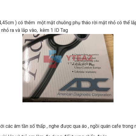
,45cm ) có thêm một mặt chuông phụ tháo rời mặt nhỏ có thể lắ
 nhỏ ra và lắp vào, kèm 1 ID Tag
i các âm tần số thấp , nghe được qua áo , ngồi quán cafe trong m