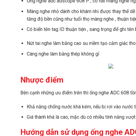
Ống nghe adc adscope 608 P , có hai màng nghe ngư
Màng nghe nhỏ dành cho khám nhi được thay thế dễ
tăng độ bền cũng như tuổi thọ màng nghe , thuận ti
Có biển tên tag ID thuận tiện , sang trọng để ghi tên
Nút tai nghe làm bằng cao su mềm tạo cảm giác tho
Càng nghe làm bằng thép không gỉ
Nhược điểm
Bên cạnh những ưu điểm trên thì ống nghe ADC 608 tồ
Khả năng chống nước khá kém, nếu bị rơi vào nước th
Giá thành khá là cao, mặc dù có nhiều tính năng vượt
Hướng dẫn sử dụng ống nghe AD