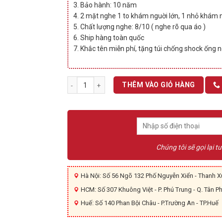
3. Bảo hành: 10 năm
4. 2 mặt nghe 1 to khám nguời lớn, 1 nhỏ khám 
5. Chất lượng nghe: 8/10 ( nghe rõ qua áo )
6. Ship hàng toàn quốc
7. Khắc tên miễn phí, tặng túi chống shock ống 
Ống nghe ADC 608 P số lượng
THÊM VÀO GIỎ HÀNG
Chúng tôi sẽ gọi lại t
Hà Nội: Số 56 Ngõ 132 Phố Nguyễn Xiển - Thanh Xu
HCM: Số 307 Khuông Việt - P. Phú Trung - Q. Tân P
Huế: Số 140 Phan Bội Châu - P.Trường An - TP.Huế