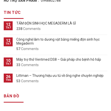
HỖ TRỢ SẢN PHẨM :
0948802788
TIN TỨC
TẤM ĐỘN SINH HỌC MEGADERM LÀ GÌ
12
Th7
238
Comments
Công nghệ làm to dương vật bằng miếng độn sinh học
12
Megaderm
Th7
57
Comments
Máy trợ thở Ventmed DS8 – Giải pháp cho bệnh hô hấp
10
Th7
33
Comments
Littman – Thương hiệu ưu tú về ống nghe chuyên nghiệp
26
Th6
53
Comments
BẢN ĐỒ