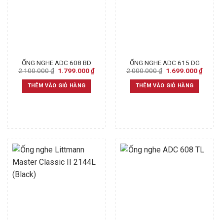
ỐNG NGHE ADC 608 BD
ỐNG NGHE ADC 615 DG
Original
Current
Original
Curre
2.100.000
₫
1.799.000
₫
2.000.000
₫
1.699.000
₫
price
price
price
price
was:
is:
was:
is:
THÊM VÀO GIỎ HÀNG
THÊM VÀO GIỎ HÀNG
2.100.000 ₫.
1.799.000 ₫.
2.000.000 ₫.
1.699