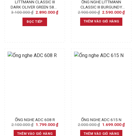
LITTMANN CLASSIC III
ỐNG NGHE LITTMANN
DARK OLIVER GREEN 5812
CLASSIC III BURGUNDY
Original
Current
Original
Curre
3.100.000
₫
2.890.000
₫
2.900.000
₫
2.590.000
₫
CHÍNH HÃNG 3M
5627
price
price
price
price
was:
is:
was:
is:
THÊM VÀO GIỎ HÀNG
ĐỌC TIẾP
3.100.000 ₫.
2.890.000 ₫.
2.900.000 ₫.
2.590
ỐNG NGHE ADC 608 R
ỐNG NGHE ADC 615 N
Original
Current
Original
Curre
2.100.000
₫
1.799.000
₫
2.000.000
₫
1.699.000
₫
price
price
price
price
was:
is:
was:
is:
THÊM VÀO GIỎ HÀNG
THÊM VÀO GIỎ HÀNG