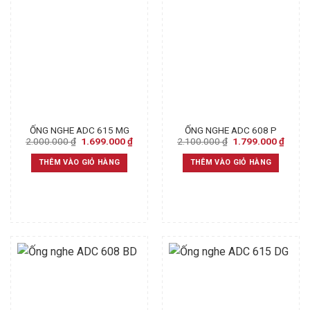
ỐNG NGHE ADC 615 MG
ỐNG NGHE ADC 608 P
Original
Current
Original
Curre
2.000.000
₫
1.699.000
₫
2.100.000
₫
1.799.000
₫
price
price
price
price
was:
is:
was:
is:
THÊM VÀO GIỎ HÀNG
THÊM VÀO GIỎ HÀNG
2.000.000 ₫.
1.699.000 ₫.
2.100.000 ₫.
1.799