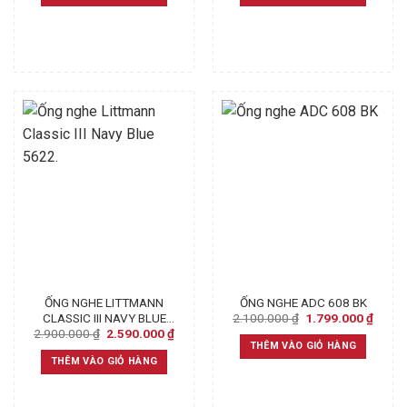
2.100.000 ₫.
1.799.000 ₫.
2.000.000 ₫.
1.699
ỐNG NGHE LITTMANN
ỐNG NGHE ADC 608 BK
Original
Curre
2.100.000
₫
1.799.000
₫
CLASSIC III NAVY BLUE
price
price
Original
Current
2.900.000
₫
2.590.000
₫
5622.
was:
is:
price
price
THÊM VÀO GIỎ HÀNG
2.100.000 ₫.
1.799
was:
is:
THÊM VÀO GIỎ HÀNG
2.900.000 ₫.
2.590.000 ₫.