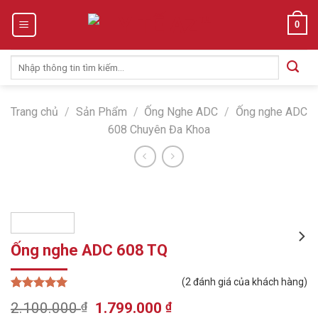
Skip
0
to
content
Tìm
kiếm:
Trang chủ
/
Sản Phẩm
/
Ống Nghe ADC
/
Ống nghe ADC
608 Chuyên Đa Khoa
Ống nghe ADC 608 TQ
(
2
đánh giá của khách hàng)
5.00
2
trên 5
Original
Current
2.100.000
₫
1.799.000
₫
dựa trên