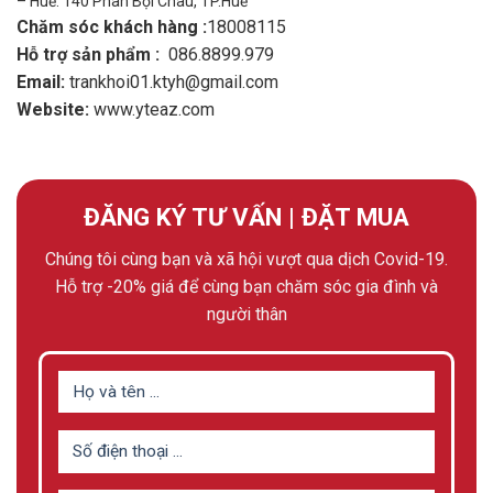
– Huế: 140 Phan Bội Châu, TP.Huế
Chăm sóc khách hàng :
18008115
Hỗ trợ sản phẩm :
086.8899.979
Email:
trankhoi01.ktyh@gmail.com
Website:
www.yteaz.com
ĐĂNG KÝ TƯ VẤN | ĐẶT MUA
Chúng tôi cùng bạn và xã hội vượt qua dịch Covid-19.
Hỗ trợ -20% giá để cùng bạn chăm sóc gia đình và
người thân