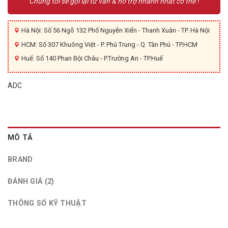
Chúng tôi sẽ gọi lại tư vấn & hỗ trợ nhanh nhất có thể !
Hà Nội: Số 56 Ngõ 132 Phố Nguyễn Xiển - Thanh Xuân - TP. Hà Nội
HCM: Số 307 Khuông Việt - P. Phú Trung - Q. Tân Phú - TP.HCM
Huế: Số 140 Phan Bội Châu - P.Trường An - TP.Huế
ADC
MÔ TẢ
BRAND
ĐÁNH GIÁ (2)
THÔNG SỐ KỸ THUẬT