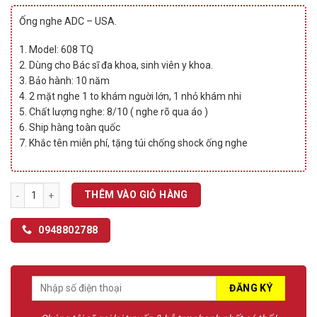
price
price
đánh giá
was:
is:
Ống nghe ADC – USA.
2.100.000 ₫.
1.799.000 ₫.
1. Model: 608 TQ
2. Dùng cho Bác sĩ đa khoa, sinh viên y khoa.
3. Bảo hành: 10 năm
4. 2 mặt nghe 1 to khám nguời lớn, 1 nhỏ khám nhi
5. Chất lượng nghe: 8/10 ( nghe rõ qua áo )
6. Ship hàng toàn quốc
7. Khắc tên miễn phí, tặng túi chống shock ống nghe
Ống nghe ADC 608 TQ số lượng
THÊM VÀO GIỎ HÀNG
0948802788