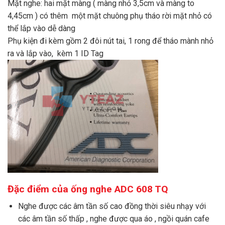
Mặt nghe: hai mặt màng ( màng nhỏ 3,5cm và màng to
4,45cm ) có thêm một mặt chuông phụ tháo rời mặt nhỏ có
thể lắp vào dễ dàng
Phụ kiện đi kèm gồm 2 đôi nút tai, 1 rong để tháo mành nhỏ
ra và lắp vào, kèm 1 ID Tag
Đặc điểm của ống nghe ADC 608 TQ
Nghe được các âm tần số cao đồng thời siêu nhạy với
các âm tần số thấp , nghe được qua áo , ngồi quán cafe