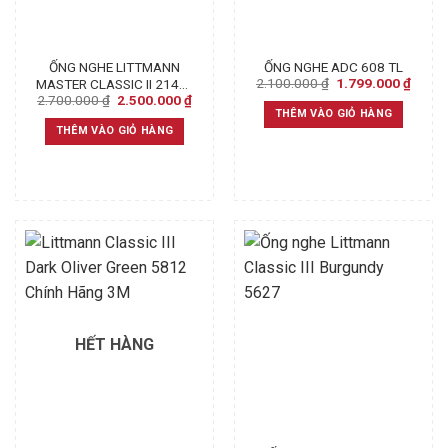
ỐNG NGHE LITTMANN
ỐNG NGHE ADC 608 TL
Original
Curre
2.100.000
₫
1.799.000
₫
MASTER CLASSIC II 2144L
price
price
Original
Current
2.700.000
₫
2.500.000
₫
(BLACK)
was:
is:
price
price
THÊM VÀO GIỎ HÀNG
2.100.000 ₫.
1.799
was:
is:
THÊM VÀO GIỎ HÀNG
2.700.000 ₫.
2.500.000 ₫.
HẾT HÀNG