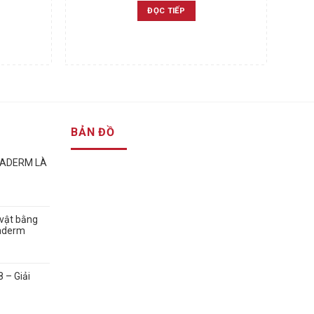
ĐỌC TIẾP
BẢN ĐỒ
GADERM LÀ
vật bằng
gaderm
 – Giải