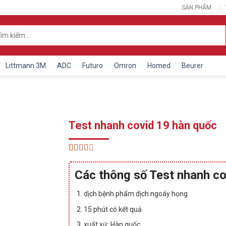
SẢN PHẨM
Littmann 3M
ADC
Futuro
Omron
Homed
Beurer
Test nhanh covid 19 hàn quốc
2.42
55
trên 5
Các thông số Test nhanh co
dựa
trên
đánh
dịch bệnh phẩm dịch ngoáy họng
giá
15 phút có kết quả
xuất xứ: Hàn quốc