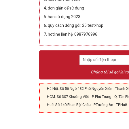
đơn giản dể sử dụng
hạn sử dụng 2023
quy cách đóng gói: 25 test/hộp
hotline liên hệ: 0987976996
Chúng tôi sẽ gọi lại t
Hà Nội: Số 56 Ngõ 132 Phố Nguyễn Xiển - Thanh Xu
HCM: Số 307 Khuông Việt - P. Phú Trung - Q. Tân P
Huế: Số 140 Phan Bội Châu - P.Trường An - TP.Huế