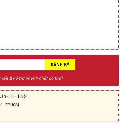
ư vấn & hỗ trợ nhanh nhất có thể !
ân - TP. Hà Nội
hú - TP.HCM