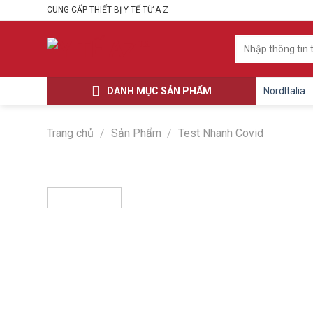
Skip
CUNG CẤP THIẾT BỊ Y TẾ TỪ A-Z
to
content
Tìm
kiếm:
DANH MỤC SẢN PHẨM
NordItalia
Trang chủ
/
Sản Phẩm
/
Test Nhanh Covid