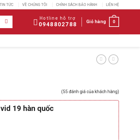
TIN TỨC
VỀ CHÚNG TÔI
CHÍNH SÁCH BẢO HÀNH
LIÊN HỆ
Hotline hỗ trợ
Giỏ hàng
0
0948802788
(
55
đánh giá của khách hàng)
vid 19 hàn quốc