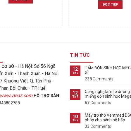
ĐỌC TIẾP
TIN TỨC
- Hà Nội: Số 56 Ngõ
 CƠ SỞ
TẤM ĐỘN SINH HỌC ME
12
GÌ
n Xiển - Thanh Xuân - Hà Nội
Th7
238
Comments
7 Khuông Việt, Q. Tân Phú -
Phan Bội Châu - TP.Huế
Công nghệ làm to dương 
12
www.yteaz.com
HỖ TRỢ SẢN
miếng độn sinh học Me
Th7
57
Comments
48802788
Máy trợ thở Ventmed DS8
10
pháp cho bệnh hô hấp
Th7
33
Comments