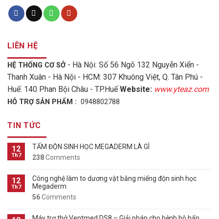
LIÊN HỆ
- Hà Nội: Số 56 Ngõ 132 Nguyễn Xiển -
HỆ THỐNG CƠ SỞ
Thanh Xuân - Hà Nội - HCM: 307 Khuông Việt, Q. Tân Phú -
Huế: 140 Phan Bội Châu - TP.Huế
Website:
www.yteaz.com
HỖ TRỢ SẢN PHẨM :
0948802788
TIN TỨC
TẤM ĐỘN SINH HỌC MEGADERM LÀ GÌ
12
Th7
238
Comments
Công nghệ làm to dương vật bằng miếng độn sinh học
12
Megaderm
Th7
56
Comments
Máy trợ thở Ventmed DS8 – Giải pháp cho bệnh hô hấp