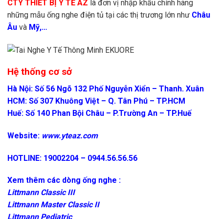
CTY THIẾT BỊ Y TẾ AZ
là đơn vị nhập khẩu chính hãng
những mẫu ống nghe điện tủ tại các thị trương lớn như
Châu
Âu
và
Mỹ,…
Hệ thống cơ sở
Hà Nội: Số 56 Ngõ 132 Phố Nguyễn Xiển – Thanh. Xuân
HCM: Số 307 Khuông Việt – Q. Tân Phú – TP.HCM
Huế: Số 140 Phan Bội Châu – P.Trường An – TP.Huế
Website:
www.yteaz.com
HOTLINE: 19002204 – 0944.56.56.56
Xem thêm các dòng ống nghe :
Littmann Classic III
Littmann Master Classic II
Littmann Pediatric