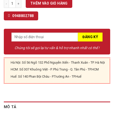
Tai Nghe Y Tế Thông Minh EKUORE số lượng
THÊM VÀO GIỎ HÀNG
0948802788
Chúng tôi sẽ gọi lại tư vấn & hỗ trợ nhanh nhất có thể !
Hà Nội: Số 56 Ngõ 132 Phố Nguyễn Xiển - Thanh Xuân - TP. Hà Nội
HCM: Số 307 Khuông Việt - P. Phú Trung - Q. Tân Phú - TP.HCM
Huế: Số 140 Phan Bội Châu - P.Trường An - TP.Huế
MÔ TẢ