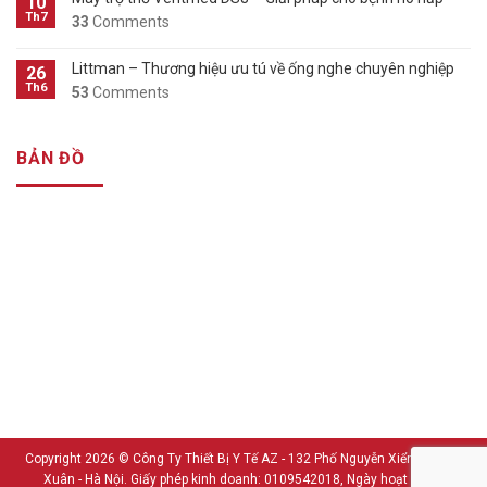
10
Th7
33
Comments
Littman – Thương hiệu ưu tú về ống nghe chuyên nghiệp
26
Th6
53
Comments
BẢN ĐỒ
Copyright 2026 ©
Công Ty Thiết Bị Y Tế AZ - 132 Phố Nguyễn Xiển - Thanh
Xuân - Hà Nội. Giấy phép kinh doanh: 0109542018, Ngày hoạt động: