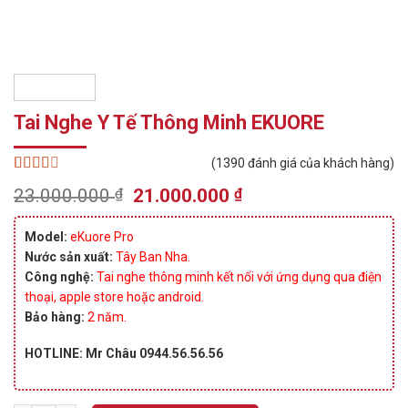
Tai Nghe Y Tế Thông Minh EKUORE
(
1390
đánh giá của khách hàng)
2.53
1390
Original
Current
23.000.000
₫
21.000.000
₫
trên 5
price
price
dựa
trên
was:
is:
Model:
eKuore Pro
đánh
23.000.000 ₫.
21.000.000 ₫.
giá
Nước sản xuất:
Tây Ban Nha.
Công nghệ:
Tai nghe thông minh kết nối với ứng dụng qua điện
thoại, apple store hoặc android.
Bảo hàng:
2 năm.
HOTLINE: Mr Châu 0944.56.56.56