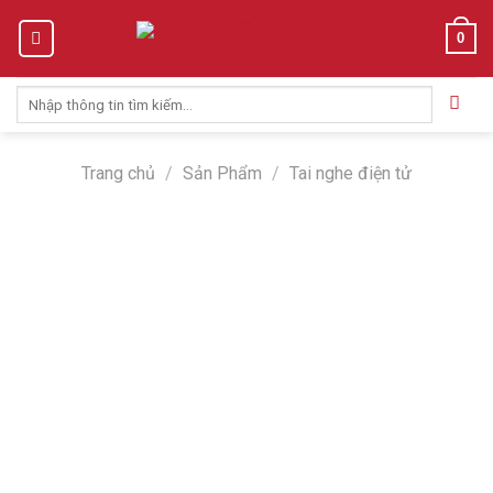
Skip
0
to
content
Tìm
kiếm:
Trang chủ
/
Sản Phẩm
/
Tai nghe điện tử