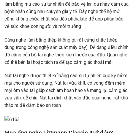
làm bằng mủ cao su tự nhiên để bảo vệ làn da nhạy cảm của
bệnh nhân cũng như chuyên gia y tế. Dây nghe thế hệ mới
cũng không chứa chất hóa dẻo phthalate để góp phần bảo
vệ sức khỏe con người và môi trường
Càng nghe làm bằng thép không gỉ, rất cứng chắc (thép
dùng trong công nghệ sản xuất máy bay). Dễ dàng điều chỉnh
độ căng của bộ tai nghe theo kích thước của đầu. Quai nghe
có thể bện lại hoặc tách ra để tạo cảm giác thoải mái.
Nút tai nghe được thiết kế bằng cao su tự nhiên cục kỳ mềm
mại cho người sử dụng. Nút tai vừa khít, có vòng đệm mềm
mại ôm vào tai giúp cách âm hoàn hảo và mang lại cảm giác
vừa vặn, dễ chịu. Nút tai dính chặt vào đầu quai nghe, rất khó
tháo ra để đảm bảo an toàn.
Mua ống nghe Littmann Classic III ở đâu?