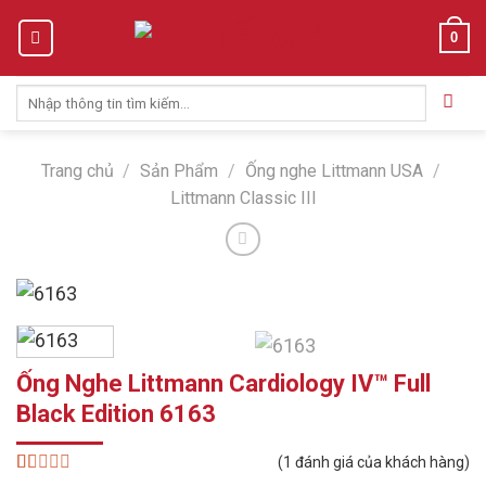
Skip
0
to
content
Tìm
kiếm:
Trang chủ
/
Sản Phẩm
/
Ống nghe Littmann USA
/
Littmann Classic III
Ống Nghe Littmann Cardiology IV™ Full
Black Edition 6163
(
1
đánh giá của khách hàng)