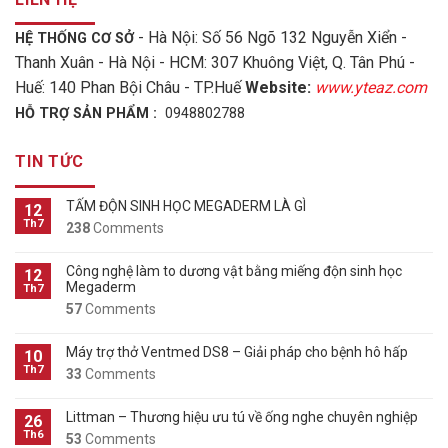
- Hà Nội: Số 56 Ngõ 132 Nguyễn Xiển -
HỆ THỐNG CƠ SỞ
Thanh Xuân - Hà Nội - HCM: 307 Khuông Việt, Q. Tân Phú -
Huế: 140 Phan Bội Châu - TP.Huế
Website:
www.yteaz.com
HỖ TRỢ SẢN PHẨM :
0948802788
TIN TỨC
TẤM ĐỘN SINH HỌC MEGADERM LÀ GÌ
12
Th7
238
Comments
Công nghệ làm to dương vật bằng miếng độn sinh học
12
Megaderm
Th7
57
Comments
Máy trợ thở Ventmed DS8 – Giải pháp cho bệnh hô hấp
10
Th7
33
Comments
Littman – Thương hiệu ưu tú về ống nghe chuyên nghiệp
26
Th6
53
Comments