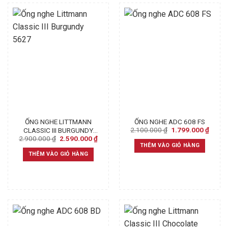
ỐNG NGHE LITTMANN
ỐNG NGHE ADC 608 FS
Original
Curre
2.100.000
₫
1.799.000
₫
CLASSIC III BURGUNDY
price
price
Original
Current
2.900.000
₫
2.590.000
₫
5627
was:
is:
price
price
THÊM VÀO GIỎ HÀNG
2.100.000 ₫.
1.799
was:
is:
THÊM VÀO GIỎ HÀNG
2.900.000 ₫.
2.590.000 ₫.