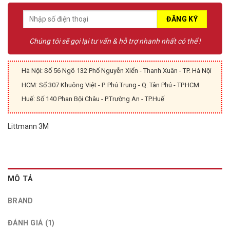
1.00
1
trên
5
dựa
trên
Chúng tôi sẽ gọi lại tư vấn & hỗ trợ nhanh nhất có thể !
đánh
giá
Hà Nội: Số 56 Ngõ 132 Phố Nguyễn Xiển - Thanh Xuân - TP. Hà Nội
HCM: Số 307 Khuông Việt - P. Phú Trung - Q. Tân Phú - TP.HCM
Huế: Số 140 Phan Bội Châu - P.Trường An - TP.Huế
Littmann 3M
MÔ TẢ
BRAND
ĐÁNH GIÁ (1)