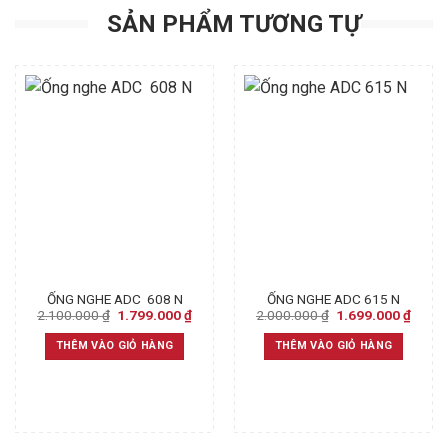
SẢN PHẨM TƯƠNG TỰ
ỐNG NGHE ADC 608 N
ỐNG NGHE ADC 615 N
Original
Current
Original
Curre
2.100.000
₫
1.799.000
₫
2.000.000
₫
1.699.000
₫
price
price
price
price
was:
is:
was:
is:
THÊM VÀO GIỎ HÀNG
THÊM VÀO GIỎ HÀNG
2.100.000 ₫.
1.799.000 ₫.
2.000.000 ₫.
1.699