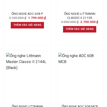
ỐNG NGHE ADC 608 P
ỐNG NGHE LITTMANN
Original
Current
2.100.000
₫
1.799.000
₫
CLASSIC II 2113R
price
price
Original
Curre
3.000.000
₫
2.700.000
₫
PEDIATRIC – (CHUYÊN
was:
is:
price
price
THÊM VÀO GIỎ HÀNG
KHOA NHI)
2.100.000 ₫.
1.799.000 ₫.
was:
is:
THÊM VÀO GIỎ HÀNG
3.000.000 ₫.
2.700
ỐNG NGHE LITTMANN
ỐNG NGHE ADC 608 MCB