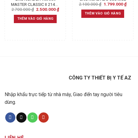
Original
Curre
2.100.000
₫
1.799.000
₫
MASTER CLASSIC II 2144L
price
price
Original
Current
2.700.000
₫
2.500.000
₫
(BLACK)
was:
is:
price
price
THÊM VÀO GIỎ HÀNG
2.100.000 ₫.
1.799
was:
is:
THÊM VÀO GIỎ HÀNG
2.700.000 ₫.
2.500.000 ₫.
CÔNG TY THIẾT BỊ Y TẾ AZ
Nhập khẩu trực tiếp từ nhà máy, Giao đến tay người tiêu
dùng.
LIÊN HỆ