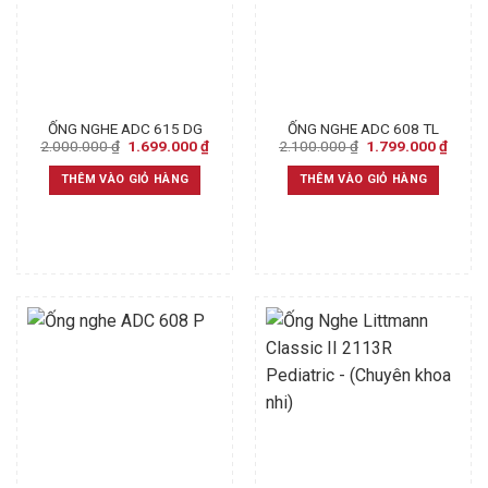
ỐNG NGHE ADC 615 DG
ỐNG NGHE ADC 608 TL
Original
Current
Original
Curre
2.000.000
₫
1.699.000
₫
2.100.000
₫
1.799.000
₫
price
price
price
price
was:
is:
was:
is:
THÊM VÀO GIỎ HÀNG
THÊM VÀO GIỎ HÀNG
2.000.000 ₫.
1.699.000 ₫.
2.100.000 ₫.
1.799