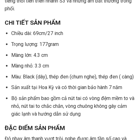
tiếng thổi tiến triển nhanh S3 và những âm bất thường trong
phổi.
CHI TIẾT SẢN PHẨM
Chiều dài: 69cm/27 inch
Trọng lượng: 177gram
Màng lớn: 4.3 cm
Màng nhỏ: 3.3 cm
Màu: Black (dây), thép đen (chum nghe), thép đen ( càng)
Sản xuất tại Hoa Kỳ và có thời gian bảo hành 7 năm
Bộ sản phẩm bao gồm cả nút tai có vòng đệm mềm to và
nhỏ, nút tai to chắc chắn, vòng chuông không gây cảm
giác lạnh và hướng dẫn sử dụng
ĐẶC ĐIỂM SẢN PHẨM
Độ nhạy âm thanh vượt trội, nghe được âm tần số cao và