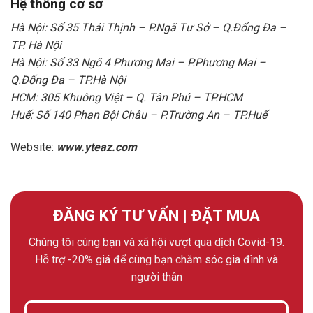
Hệ thống cơ sở
Hà Nội: Số 35 Thái Thịnh – P.Ngã Tư Sở – Q.Đống Đa –
TP. Hà Nội
Hà Nội: Số 33 Ngõ 4 Phương Mai – P.Phương Mai –
Q.Đống Đa – TP.Hà Nội
HCM: 305 Khuông Việt – Q. Tân Phú – TP.HCM
Huế: Số 140 Phan Bội Châu – P.Trường An – TP.Huế
Website:
www.yteaz.com
ĐĂNG KÝ TƯ VẤN | ĐẶT MUA
Chúng tôi cùng bạn và xã hội vượt qua dịch Covid-19.
Hỗ trợ -20% giá để cùng bạn chăm sóc gia đình và
người thân