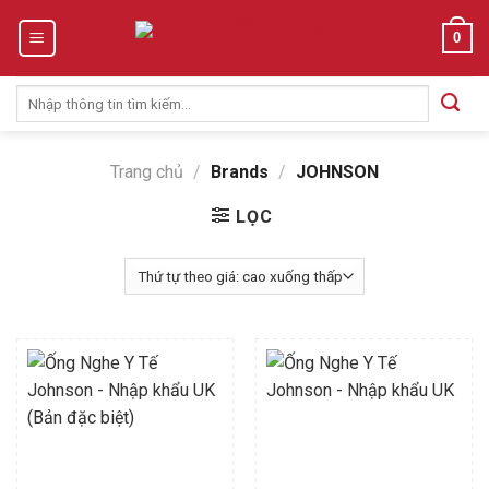
Skip
0
to
content
Tìm
kiếm:
Trang chủ
/
Brands
/
JOHNSON
LỌC