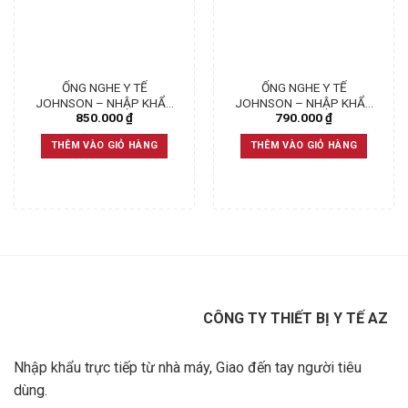
ỐNG NGHE Y TẾ
ỐNG NGHE Y TẾ
JOHNSON – NHẬP KHẨU
JOHNSON – NHẬP KHẨU
850.000
₫
790.000
₫
UK (BẢN ĐẶC BIỆT)
UK
THÊM VÀO GIỎ HÀNG
THÊM VÀO GIỎ HÀNG
CÔNG TY THIẾT BỊ Y TẾ AZ
Nhập khẩu trực tiếp từ nhà máy, Giao đến tay người tiêu
dùng.