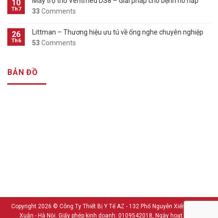
Máy trợ thở Ventmed DS8 – Giải pháp cho bệnh hô hấp
10
Th7
33
Comments
Littman – Thương hiệu ưu tú về ống nghe chuyên nghiệp
26
Th6
53
Comments
BẢN ĐỒ
Copyright 2026 ©
Công Ty Thiết Bị Y Tế AZ - 132 Phố Nguyễn Xiển - Thanh
Xuân - Hà Nội. Giấy phép kinh doanh: 0109542018, Ngày hoạt động: