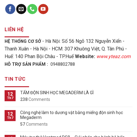
LIÊN HỆ
- Hà Nội: Số 56 Ngõ 132 Nguyễn Xiển -
HỆ THỐNG CƠ SỞ
Thanh Xuân - Hà Nội - HCM: 307 Khuông Việt, Q. Tân Phú -
Huế: 140 Phan Bội Châu - TP.Huế
Website:
www.yteaz.com
HỖ TRỢ SẢN PHẨM :
0948802788
TIN TỨC
TẤM ĐỘN SINH HỌC MEGADERM LÀ GÌ
12
Th7
238
Comments
Công nghệ làm to dương vật bằng miếng độn sinh học
12
Megaderm
Th7
57
Comments