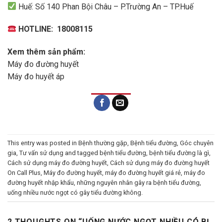
Huế: Số 140 Phan Bội Châu – P.Trường An – TP.Huế
HOTLINE: 18008115
Xem thêm sản phẩm:
Máy đo đường huyết
Máy đo huyết áp
This entry was posted in
Bệnh thường gặp
,
Bệnh tiểu đường
,
Góc chuyên
gia
,
Tư vấn sử dụng
and tagged
bệnh tiểu đường
,
bệnh tiểu đường là gì
,
Cách sử dụng máy đo đường huyết
,
Cách sử dụng máy đo đường huyết
On Call Plus
,
Máy đo đường huyết
,
máy đo đường huyết giá rẻ
,
máy đo
đường huyết nhập khẩu
,
những nguyên nhân gây ra bệnh tiểu đường
,
uống nhiều nước ngọt có gây tiểu đường không
.
2 THOUGHTS ON “
UỐNG NƯỚC NGỌT NHIỀU CÓ BỊ