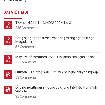
BÀI VIẾT MỚI
TẤM ĐỘN SINH HỌC MEGADERM LÀ GÌ
12
Th7
238
Comments
Công nghệ làm to dương vật bằng miếng độn sinh học
12
Megaderm
Th7
56
Comments
Máy trợ thở Ventmed DS8 – Giải pháp cho bệnh hô hấp
10
Th7
33
Comments
Littman – Thương hiệu ưu tú về ống nghe chuyên nghiệp
26
Th6
53
Comments
Ống nghe Littmann – Công cụ không thể thiếu trong lĩnh
26
vực y tế
Th6
35
Comments