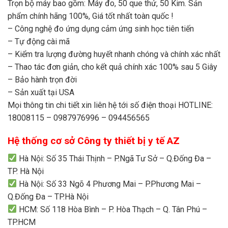
Trọn bộ máy bao gồm: Máy đo, 50 que thử, 50 Kim. Sản
phẩm chính hãng 100%, Giá tốt nhất toàn quốc !
– Công nghệ đo ứng dụng cảm ứng sinh học tiên tiến
– Tự động cài mã
– Kiểm tra lượng đường huyết nhanh chóng và chính xác nhất
– Thao tác đơn giản, cho kết quả chính xác 100% sau 5 Giây
– Bảo hành trọn đời
– Sản xuất tại USA
Mọi thông tin chi tiết xin liên hệ tới số điện thoại HOTLINE:
18008115 – 0987976996 – 094456565
Hệ thống cơ sở Công ty thiết bị y tế AZ
Hà Nội: Số 35 Thái Thịnh – P.Ngã Tư Sở – Q.Đống Đa –
TP. Hà Nội
Hà Nội: Số 33 Ngõ 4 Phương Mai – P.Phương Mai –
Q.Đống Đa – TP.Hà Nội
HCM: Số 118 Hòa Bình – P. Hòa Thạch – Q. Tân Phú –
TP.HCM