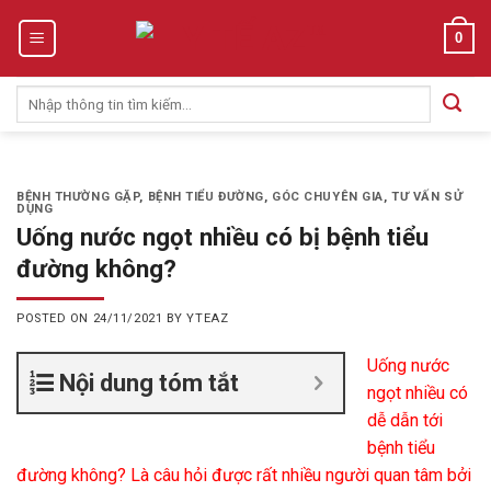
Skip
0
to
content
Tìm
kiếm:
BỆNH THƯỜNG GẶP
,
BỆNH TIỂU ĐƯỜNG
,
GÓC CHUYÊN GIA
,
TƯ VẤN SỬ
DỤNG
Uống nước ngọt nhiều có bị bệnh tiểu
đường không?
POSTED ON
24/11/2021
BY
YTEAZ
Uống nước
Nội dung tóm tắt
ngọt nhiều có
dễ dẫn tới
bệnh tiểu
đường không? Là câu hỏi được rất nhiều người quan tâm bởi