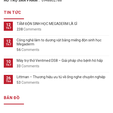
HỖ TRỢ SẢN PHẨM :
0948802788
TIN TỨC
TẤM ĐỘN SINH HỌC MEGADERM LÀ GÌ
12
Th7
238
Comments
Công nghệ làm to dương vật bằng miếng độn sinh học
12
Megaderm
Th7
56
Comments
Máy trợ thở Ventmed DS8 – Giải pháp cho bệnh hô hấp
10
Th7
33
Comments
Littman – Thương hiệu ưu tú về ống nghe chuyên nghiệp
26
Th6
53
Comments
BẢN ĐỒ