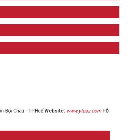
an Bội Châu - TP.Huế
Website:
www.yteaz.com
HỖ