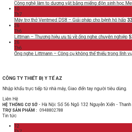
Công nghệ làm to dương vật bằng miếng độn sinh học M
10
Th7
Máy trợ thở Ventmed DS8 – Giải pháp cho bệnh hô hấp
3
26
Th6
Littman – Thương hiệu ưu tú về ống nghe chuyên nghiệp
5
26
Th6
Ống nghe Littmann – Công cụ không thể thiếu trong lĩnh vự
CÔNG TY THIẾT BỊ Y TẾ AZ
Nhập khẩu trực tiếp từ nhà máy, Giao đến tay người tiêu dùng.
Liên Hệ
- Hà Nội: Số 56 Ngõ 132 Nguyễn Xiển - Thanh 
HỆ THỐNG CƠ SỞ
TRỢ SẢN PHẨM :
0948802788
Tin tức
12
Th7