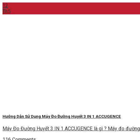
12
Th5
Hướng Dẫn Sử Dụng Máy Đo Đường Huyết 3 IN 1 ACCUGENCE
Máy Đo Đường Huyết 3 IN 1 ACCUGENCE là gì ? Máy đo đường
116 Comments