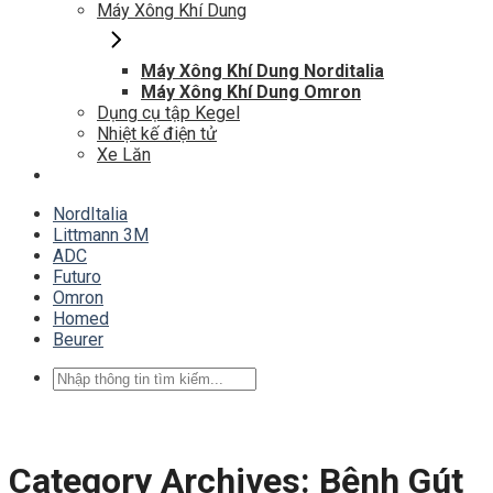
Máy Xông Khí Dung
Máy Xông Khí Dung Norditalia
Máy Xông Khí Dung Omron
Dụng cụ tập Kegel
Nhiệt kế điện tử
Xe Lăn
NordItalia
Littmann 3M
ADC
Futuro
Omron
Homed
Beurer
Tìm
kiếm:
Category Archives:
Bệnh Gút