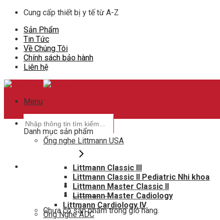
Skip
Cung cấp thiết bị y tế từ A-Z
to
Sản Phẩm
content
Tin Tức
Về Chúng Tôi
Chính sách bảo hành
Liên hệ
Menu
Tìm
kiếm:
Danh mục sản phẩm
Ống nghe Littmann USA
Littmann Classic III
Hotline hỗ trợ
Littmann Classic II Pediatric Nhi khoa
0948802788
Littmann Master Classic II
Giỏ hàng
0
Littmann Master Cadiology
Littmann Cardiology IV
Chưa có sản phẩm trong giỏ hàng.
Ống Nghe ADC