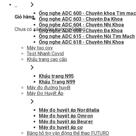
0
Ống nghe ADC 600 - Chuyên khoa Tim mạ
Giỏ hàng
Ống nghe ADC 603 - Chuyên Đa Khoa
Ống nghe ADC 604 - Chuyên Nhi Khoa
Chưa có sản phẩm trong giỏ hàng.
Ống nghe ADC 608 - Chuyên Đa Khoa
Ống nghe ADC 615 - Chuyên Nội Tim Mạch
Ống nghe ADC 618 - Chuyên Nhi Khoa
Máy tạo oxy
Test Nhanh Covid
Khẩu trang cao cấp
Khẩu trang N95
Khẩu Trang N99
Máy đo đường huyết
Máy Đo Huyết Áp
Máy đo huyết áp Norditalia
Máy đo huyết áp Omron
Máy đo huyết áp Beurer
Máy đo huyết áp cơ
Băng hỗ trợ vận động thể thao FUTURO