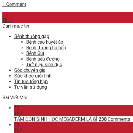
1 Comment
17
Th11
Danh mục tin
Bệnh thường gặp
Bệnh cao huyết áp
Bệnh đường hô hấp
Bệnh Gút
Bệnh tiểu đường
Tiết niệu sinh dục
Góc chuyên gia
Sức khỏe giới tính
Tin tức tổng hợp
Tư vấn sử dụng
Bài Viết Mới
12
Th7
TẤM ĐỘN SINH HỌC MEGADERM LÀ GÌ
238
Comments
12
Th7