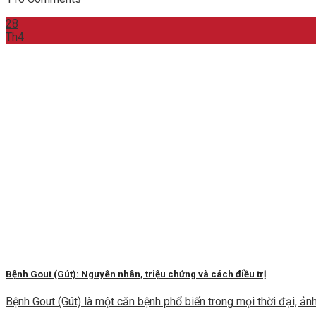
28
Th4
Bệnh Gout (Gút): Nguyên nhân, triệu chứng và cách điều trị
Bệnh Gout (Gút) là một căn bệnh phổ biến trong mọi thời đại, ả