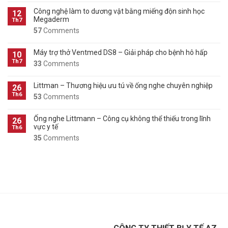
Công nghệ làm to dương vật bằng miếng độn sinh học
12
Megaderm
Th7
57
Comments
Máy trợ thở Ventmed DS8 – Giải pháp cho bệnh hô hấp
10
Th7
33
Comments
Littman – Thương hiệu ưu tú về ống nghe chuyên nghiệp
26
Th6
53
Comments
Ống nghe Littmann – Công cụ không thể thiếu trong lĩnh
26
vực y tế
Th6
35
Comments