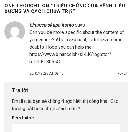
ONE THOUGHT ON “
TRIỆU CHỨNG CỦA BỆNH TIỂU
ĐƯỜNG VÀ CÁCH CHỮA TRỊ?
”
binance skapa konto
says:
Can you be more specific about the content of
your article? After reading it, I still have some
doubts. Hope you can help me.
https://www.binance.bh/si-LK/register?
ref=LBF8F65G
26/07/2026 AT 09:46
REPLY
Trả lời
Email của bạn sẽ không được hiển thị công khai.
Các
trường bắt buộc được đánh dấu
*
Bình luận
*