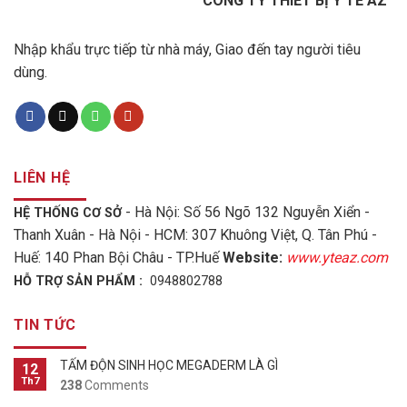
CÔNG TY THIẾT BỊ Y TẾ AZ
Nhập khẩu trực tiếp từ nhà máy, Giao đến tay người tiêu
dùng.
LIÊN HỆ
- Hà Nội: Số 56 Ngõ 132 Nguyễn Xiển -
HỆ THỐNG CƠ SỞ
Thanh Xuân - Hà Nội - HCM: 307 Khuông Việt, Q. Tân Phú -
Huế: 140 Phan Bội Châu - TP.Huế
Website:
www.yteaz.com
HỖ TRỢ SẢN PHẨM :
0948802788
TIN TỨC
TẤM ĐỘN SINH HỌC MEGADERM LÀ GÌ
12
Th7
238
Comments