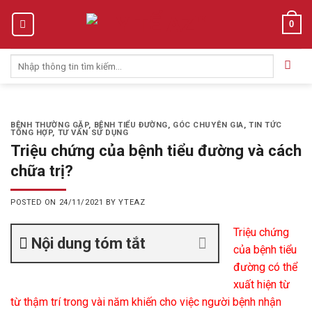
Skip
0
to
content
Tìm
kiếm:
BỆNH THƯỜNG GẶP
,
BỆNH TIỂU ĐƯỜNG
,
GÓC CHUYÊN GIA
,
TIN TỨC
TỔNG HỢP
,
TƯ VẤN SỬ DỤNG
Triệu chứng của bệnh tiểu đường và cách
chữa trị?
POSTED ON
24/11/2021
BY
YTEAZ
Triệu chứng
Nội dung tóm tắt
của bệnh tiểu
đường có thể
xuất hiện từ
từ thậm trí trong vài năm khiến cho việc người bệnh nhận