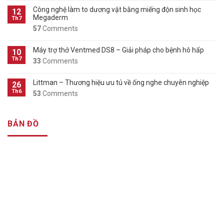
Công nghệ làm to dương vật bằng miếng độn sinh học
12
Megaderm
Th7
57
Comments
Máy trợ thở Ventmed DS8 – Giải pháp cho bệnh hô hấp
10
Th7
33
Comments
Littman – Thương hiệu ưu tú về ống nghe chuyên nghiệp
26
Th6
53
Comments
BẢN ĐỒ