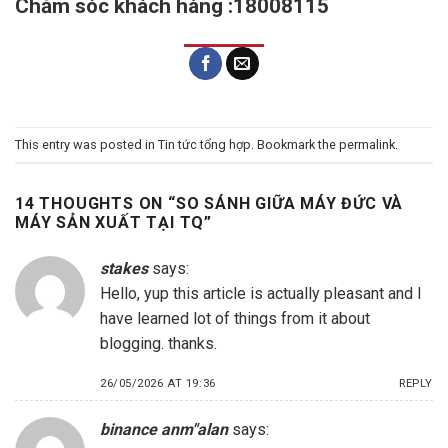
Chăm sóc khách hàng :18008115
This entry was posted in
Tin tức tổng hợp
. Bookmark the
permalink
.
14 THOUGHTS ON “
SO SÁNH GIỮA MÁY ĐỨC VÀ
MÁY SẢN XUẤT TẠI TQ
”
stakes
says:
Hello, yup this article is actually pleasant and I
have learned lot of things from it about
blogging. thanks.
26/05/2026 AT 19:36
REPLY
binance anm"alan
says: