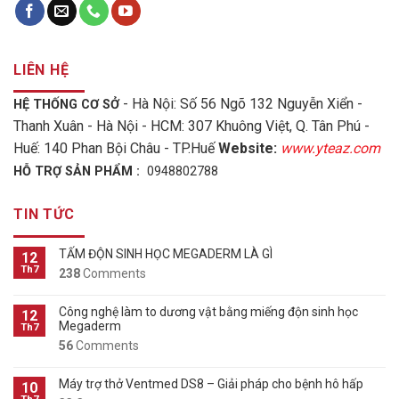
LIÊN HỆ
- Hà Nội: Số 56 Ngõ 132 Nguyễn Xiển -
HỆ THỐNG CƠ SỞ
Thanh Xuân - Hà Nội - HCM: 307 Khuông Việt, Q. Tân Phú -
Huế: 140 Phan Bội Châu - TP.Huế
Website:
www.yteaz.com
HỖ TRỢ SẢN PHẨM :
0948802788
TIN TỨC
TẤM ĐỘN SINH HỌC MEGADERM LÀ GÌ
12
Th7
238
Comments
Công nghệ làm to dương vật bằng miếng độn sinh học
12
Megaderm
Th7
56
Comments
Máy trợ thở Ventmed DS8 – Giải pháp cho bệnh hô hấp
10