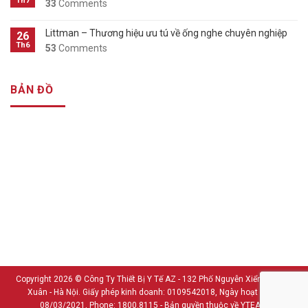
Th7
33
Comments
Littman – Thương hiệu ưu tú về ống nghe chuyên nghiệp
26
Th6
53
Comments
BẢN ĐỒ
Copyright 2026 ©
Công Ty Thiết Bị Y Tế AZ - 132 Phố Nguyễn Xiển - Thanh
Xuân - Hà Nội. Giấy phép kinh doanh: 0109542018, Ngày hoạt động:
08/03/2021, Phone: 1800.8115 - Bản quyền thuộc về YTEAZ.