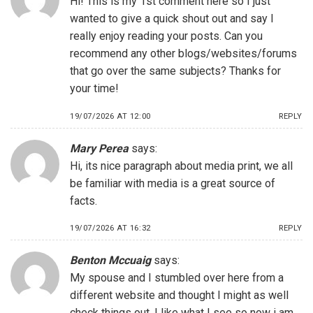
Hi! This is my 1st comment here so I just
wanted to give a quick shout out and say I
really enjoy reading your posts. Can you
recommend any other blogs/websites/forums
that go over the same subjects? Thanks for
your time!
19/07/2026 AT 12:00
REPLY
Mary Perea
says:
Hi, its nice paragraph about media print, we all
be familiar with media is a great source of
facts.
19/07/2026 AT 16:32
REPLY
Benton Mccuaig
says:
My spouse and I stumbled over here from a
different website and thought I might as well
check things out. I like what I see so now i am