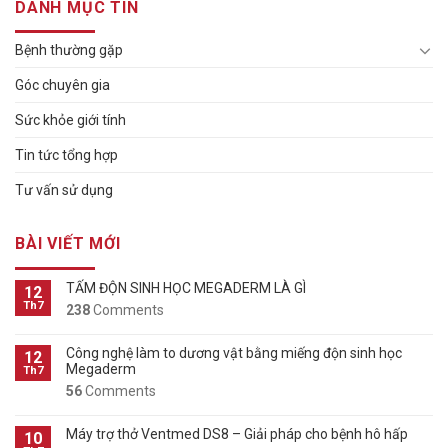
DANH MỤC TIN
Bệnh thường gặp
Góc chuyên gia
Sức khỏe giới tính
Tin tức tổng hợp
Tư vấn sử dụng
BÀI VIẾT MỚI
TẤM ĐỘN SINH HỌC MEGADERM LÀ GÌ
12
Th7
238
Comments
Công nghệ làm to dương vật bằng miếng độn sinh học
12
Megaderm
Th7
56
Comments
Máy trợ thở Ventmed DS8 – Giải pháp cho bệnh hô hấp
10