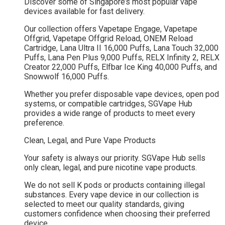
Discover some of Singapore’s most popular vape
devices available for fast delivery.
Our collection offers Vapetape Engage, Vapetape
Offgrid, Vapetape Offgrid Reload, ONEM Reload
Cartridge, Lana Ultra II 16,000 Puffs, Lana Touch 32,000
Puffs, Lana Pen Plus 9,000 Puffs, RELX Infinity 2, RELX
Creator 22,000 Puffs, Elfbar Ice King 40,000 Puffs, and
Snowwolf 16,000 Puffs.
Whether you prefer disposable vape devices, open pod
systems, or compatible cartridges, SGVape Hub
provides a wide range of products to meet every
preference.
Clean, Legal, and Pure Vape Products
Your safety is always our priority. SGVape Hub sells
only clean, legal, and pure nicotine vape products.
We do not sell K pods or products containing illegal
substances. Every vape device in our collection is
selected to meet our quality standards, giving
customers confidence when choosing their preferred
device.