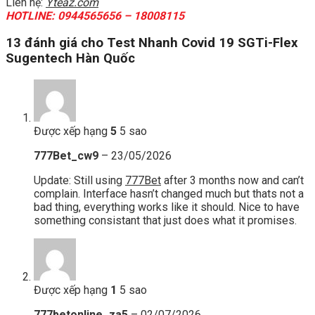
Liên hệ:
Yteaz.com
HOTLINE: 0944565656 – 18008115
13 đánh giá cho
Test Nhanh Covid 19 SGTi-Flex
Sugentech Hàn Quốc
Được xếp hạng
5
5 sao
777Bet_cw9
–
23/05/2026
Update: Still using
777Bet
after 3 months now and can’t
complain. Interface hasn’t changed much but thats not a
bad thing, everything works like it should. Nice to have
something consistant that just does what it promises.
Được xếp hạng
1
5 sao
777betonline_za5
–
02/07/2026