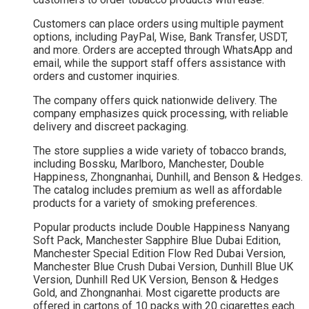
Customers can place orders using multiple payment
options, including PayPal, Wise, Bank Transfer, USDT,
and more. Orders are accepted through WhatsApp and
email, while the support staff offers assistance with
orders and customer inquiries.
The company offers quick nationwide delivery. The
company emphasizes quick processing, with reliable
delivery and discreet packaging.
The store supplies a wide variety of tobacco brands,
including Bossku, Marlboro, Manchester, Double
Happiness, Zhongnanhai, Dunhill, and Benson & Hedges.
The catalog includes premium as well as affordable
products for a variety of smoking preferences.
Popular products include Double Happiness Nanyang
Soft Pack, Manchester Sapphire Blue Dubai Edition,
Manchester Special Edition Flow Red Dubai Version,
Manchester Blue Crush Dubai Version, Dunhill Blue UK
Version, Dunhill Red UK Version, Benson & Hedges
Gold, and Zhongnanhai. Most cigarette products are
offered in cartons of 10 packs with 20 cigarettes each.