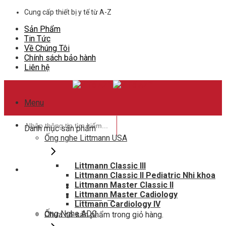
Skip
Cung cấp thiết bị y tế từ A-Z
to
Sản Phẩm
content
Tin Tức
Về Chúng Tôi
Chính sách bảo hành
Liên hệ
Menu
Tìm
Danh mục sản phẩm
kiếm:
Ống nghe Littmann USA
Littmann Classic III
Littmann Classic II Pediatric Nhi khoa
Hotline hỗ trợ
Littmann Master Classic II
0948802788
Littmann Master Cadiology
Giỏ hàng
0
Littmann Cardiology IV
Ống Nghe ADC
Chưa có sản phẩm trong giỏ hàng.