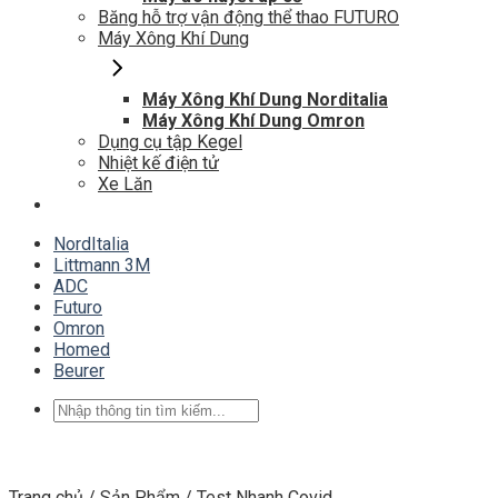
Băng hỗ trợ vận động thể thao FUTURO
Máy Xông Khí Dung
Máy Xông Khí Dung Norditalia
Máy Xông Khí Dung Omron
Dụng cụ tập Kegel
Nhiệt kế điện tử
Xe Lăn
NordItalia
Littmann 3M
ADC
Futuro
Omron
Homed
Beurer
Tìm
kiếm:
Trang chủ
/
Sản Phẩm
/
Test Nhanh Covid