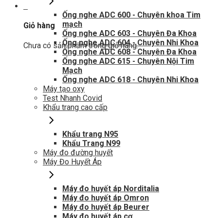
0
Ống nghe ADC 600 - Chuyên khoa Tim
mạch
Giỏ hàng
Ống nghe ADC 603 - Chuyên Đa Khoa
Ống nghe ADC 604 - Chuyên Nhi Khoa
Chưa có sản phẩm trong giỏ hàng.
Ống nghe ADC 608 - Chuyên Đa Khoa
Ống nghe ADC 615 - Chuyên Nội Tim
Mạch
Ống nghe ADC 618 - Chuyên Nhi Khoa
Máy tạo oxy
Test Nhanh Covid
Khẩu trang cao cấp
Khẩu trang N95
Khẩu Trang N99
Máy đo đường huyết
Máy Đo Huyết Áp
Máy đo huyết áp Norditalia
Máy đo huyết áp Omron
Máy đo huyết áp Beurer
Máy đo huyết áp cơ