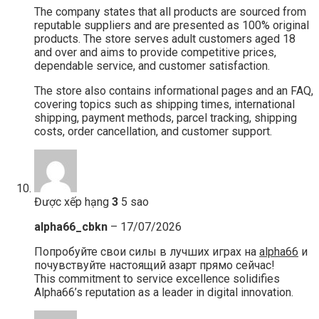
The company states that all products are sourced from
reputable suppliers and are presented as 100% original
products. The store serves adult customers aged 18
and over and aims to provide competitive prices,
dependable service, and customer satisfaction.
The store also contains informational pages and an FAQ,
covering topics such as shipping times, international
shipping, payment methods, parcel tracking, shipping
costs, order cancellation, and customer support.
Được xếp hạng
3
5 sao
alpha66_cbkn
–
17/07/2026
Попробуйте свои силы в лучших играх на
alpha66
и
почувствуйте настоящий азарт прямо сейчас!
This commitment to service excellence solidifies
Alpha66’s reputation as a leader in digital innovation.