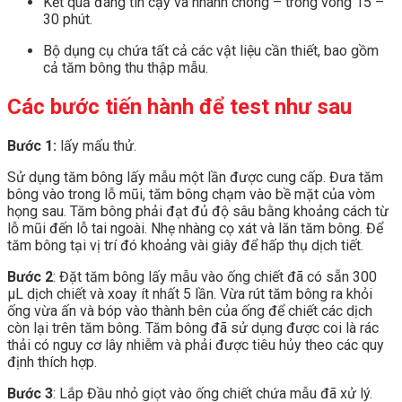
Kết quả đáng tin cậy và nhanh chóng – trong vòng 15 –
30 phút.
Bộ dụng cụ chứa tất cả các vật liệu cần thiết, bao gồm
cả tăm bông thu thập mẫu.
Các bước tiến hành để test như sau
Bước 1:
lấy mấu thử.
Sử dụng tăm bông lấy mẫu một lần được cung cấp. Đưa tăm
bông vào trong lỗ mũi, tăm bông chạm vào bề mặt của vòm
họng sau. Tăm bông phải đạt đủ độ sâu bằng khoảng cách từ
lỗ mũi đến lỗ tai ngoài. Nhẹ nhàng cọ xát và lăn tăm bông. Để
tăm bông tại vị trí đó khoảng vài giây để hấp thụ dịch tiết.
Bước 2
: Đặt tăm bông lấy mẫu vào ống chiết đã có sẵn 300
μL dịch chiết và xoay ít nhất 5 lần. Vừa rút tăm bông ra khỏi
ống vừa ấn và bóp vào thành bên của ống để chiết các dịch
còn lại trên tăm bông. Tăm bông đã sử dụng được coi là rác
thải có nguy cơ lây nhiễm và phải được tiêu hủy theo các quy
định thích hợp.
Bước 3
: Lắp Đầu nhỏ giọt vào ống chiết chứa mẫu đã xử lý.