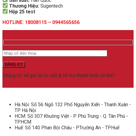
Sản xuất:
Hàn Quốc
Thương Hiệu:
Sugentech
Hộp 25 test
HOTLINE: 18008115 – 0944565656
Chúng tôi sẽ gọi lại tư vấn & hỗ trợ nhanh nhất có thể !
Hà Nội: Số 56 Ngõ 132 Phố Nguyễn Xiển - Thanh Xuân -
TP. Hà Nội
HCM: Số 307 Khuông Việt - P. Phú Trung - Q. Tân Phú -
TP.HCM
Huế: Số 140 Phan Bội Châu - P.Trường An - TP.Huế