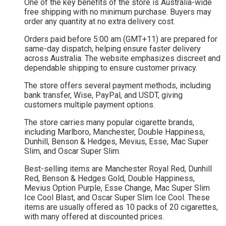
One of the key benefits of the store is Australia-wide
free shipping with no minimum purchase. Buyers may
order any quantity at no extra delivery cost.
Orders paid before 5:00 am (GMT+11) are prepared for
same-day dispatch, helping ensure faster delivery
across Australia. The website emphasizes discreet and
dependable shipping to ensure customer privacy.
The store offers several payment methods, including
bank transfer, Wise, PayPal, and USDT, giving
customers multiple payment options.
The store carries many popular cigarette brands,
including Marlboro, Manchester, Double Happiness,
Dunhill, Benson & Hedges, Mevius, Esse, Mac Super
Slim, and Oscar Super Slim.
Best-selling items are Manchester Royal Red, Dunhill
Red, Benson & Hedges Gold, Double Happiness,
Mevius Option Purple, Esse Change, Mac Super Slim
Ice Cool Blast, and Oscar Super Slim Ice Cool. These
items are usually offered as 10 packs of 20 cigarettes,
with many offered at discounted prices.