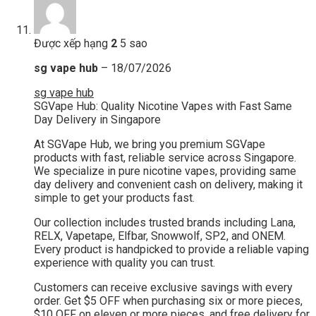
Được xếp hạng
2
5 sao
sg vape hub
–
18/07/2026
sg vape hub
SGVape Hub: Quality Nicotine Vapes with Fast Same
Day Delivery in Singapore
At SGVape Hub, we bring you premium SGVape
products with fast, reliable service across Singapore.
We specialize in pure nicotine vapes, providing same
day delivery and convenient cash on delivery, making it
simple to get your products fast.
Our collection includes trusted brands including Lana,
RELX, Vapetape, Elfbar, Snowwolf, SP2, and ONEM.
Every product is handpicked to provide a reliable vaping
experience with quality you can trust.
Customers can receive exclusive savings with every
order. Get $5 OFF when purchasing six or more pieces,
$10 OFF on eleven or more pieces, and free delivery for