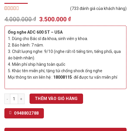
(
733
đánh giá của khách hàng)
2.52
642
Original
Current
4.000.000
₫
3.500.000
₫
trên 5
price
price
dựa
trên
was:
is:
Ống nghe ADC 600 ST – USA
đánh
4.000.000 ₫.
3.500.000 ₫.
giá
1. Dùng cho Bác sĩ đa khoa, sinh viên y khoa.
2. Bảo hành: 7 năm.
3. Chất lượng nghe: 9/10 (nghe rất rõ tiếng tim, tiếng phổi, qua
áo bệnh nhân).
4. Miễn phí ship hàng toàn quốc
5. Khắc tên miễn phí, tặng túi chống shock ống nghe
Mọi thông tin xin liên hệ :
18008115
để được tư vấn miễn phí
Ống nghe ADC 600 ST- Chuyên khoa tim mạch số lượng
THÊM VÀO GIỎ HÀNG
0948802788