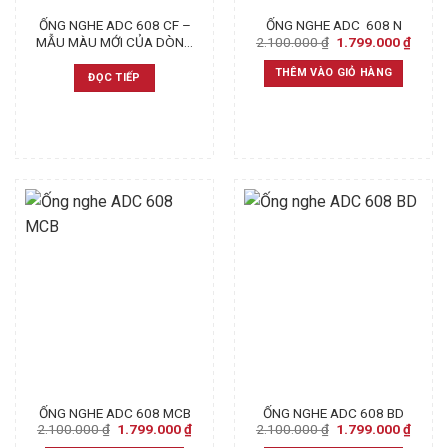
ỐNG NGHE ADC 608 CF –
ỐNG NGHE ADC 608 N
Original
Curre
2.100.000
₫
1.799.000
₫
MẪU MÀU MỚI CỦA DÒNG
price
price
ADC
was:
is:
THÊM VÀO GIỎ HÀNG
ĐỌC TIẾP
2.100.000 ₫.
1.799
ỐNG NGHE ADC 608 MCB
ỐNG NGHE ADC 608 BD
Original
Current
Original
Curre
2.100.000
₫
1.799.000
₫
2.100.000
₫
1.799.000
₫
price
price
price
price