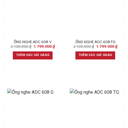
ỐNG NGHE ADC 608 V
ỐNG NGHE ADC 608 FG
Original
Current
Original
Curre
2.100.000
₫
1.799.000
₫
2.100.000
₫
1.799.000
₫
price
price
price
price
was:
is:
was:
is:
THÊM VÀO GIỎ HÀNG
THÊM VÀO GIỎ HÀNG
2.100.000 ₫.
1.799.000 ₫.
2.100.000 ₫.
1.799