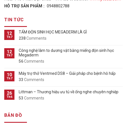
HỖ TRỢ SẢN PHẨM :
0948802788
TIN TỨC
TẤM ĐỘN SINH HỌC MEGADERM LÀ GÌ
12
Th7
238
Comments
Công nghệ làm to dương vật bằng miếng độn sinh học
12
Megaderm
Th7
56
Comments
Máy trợ thở Ventmed DS8 – Giải pháp cho bệnh hô hấp
10
Th7
33
Comments
Littman – Thương hiệu ưu tú về ống nghe chuyên nghiệp
26
Th6
53
Comments
BẢN ĐỒ