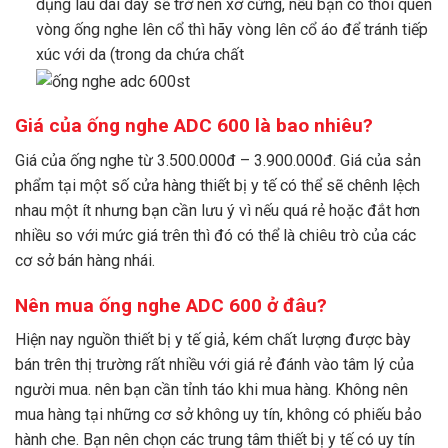
dụng lâu dài dây sẽ trở nên xơ cứng, nếu bạn có thói quen
vòng ống nghe lên cổ thì hãy vòng lên cổ áo để tránh tiếp
xúc với da (trong da chứa chất
Giá của ống nghe ADC 600 là bao nhiêu?
Giá của ống nghe từ 3.500.000đ – 3.900.000đ. Giá của sản
phẩm tại một số cửa hàng thiết bị y tế có thể sẽ chênh lệch
nhau một ít nhưng bạn cần lưu ý vì nếu quá rẻ hoặc đắt hơn
nhiều so với mức giá trên thì đó có thể là chiêu trò của các
cơ sở bán hàng nhái.
Nên mua ống nghe ADC 600 ở đâu?
Hiện nay nguồn thiết bị y tế giả, kém chất lượng được bày
bán trên thị trường rất nhiều với giá rẻ đánh vào tâm lý của
người mua. nên bạn cần tỉnh táo khi mua hàng. Không nên
mua hàng tại những cơ sở không uy tín, không có phiếu bảo
hành che. Bạn nên chọn các trung tâm thiết bị y tế có uy tín