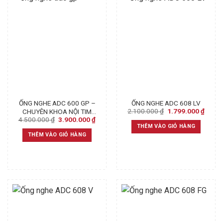
ỐNG NGHE ADC 600 GP –
ỐNG NGHE ADC 608 LV
Original
Curre
2.100.000
₫
1.799.000
₫
CHUYÊN KHOA NỘI TIM
price
price
Original
Current
4.500.000
₫
3.900.000
₫
MẠCH
was:
is:
price
price
THÊM VÀO GIỎ HÀNG
2.100.000 ₫.
1.799
was:
is:
THÊM VÀO GIỎ HÀNG
4.500.000 ₫.
3.900.000 ₫.