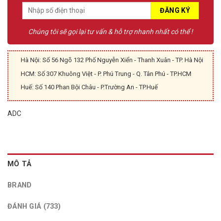
Chúng tôi sẽ gọi lại tư vấn & hỗ trợ nhanh nhất có thể !
Hà Nội: Số 56 Ngõ 132 Phố Nguyễn Xiển - Thanh Xuân - TP. Hà Nội
HCM: Số 307 Khuông Việt - P. Phú Trung - Q. Tân Phú - TP.HCM
Huế: Số 140 Phan Bội Châu - P.Trường An - TP.Huế
ADC
MÔ TẢ
BRAND
ĐÁNH GIÁ (733)