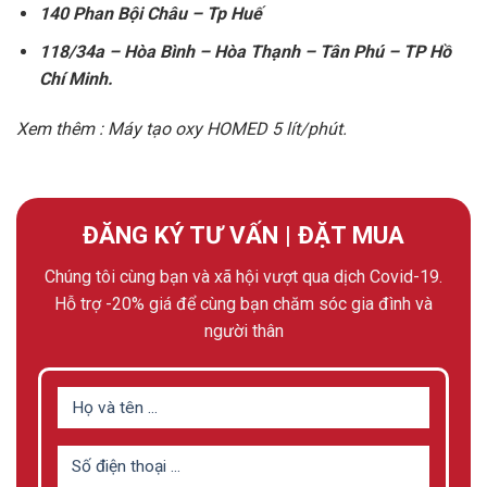
140 Phan Bội Châu – Tp Huế
118/34a – Hòa Bình – Hòa Thạnh – Tân Phú – TP Hồ
Chí Minh.
Xem thêm :
Máy tạo oxy HOMED 5 lít/phút.
ĐĂNG KÝ TƯ VẤN | ĐẶT MUA
Chúng tôi cùng bạn và xã hội vượt qua dịch Covid-19.
Hỗ trợ -20% giá để cùng bạn chăm sóc gia đình và
người thân