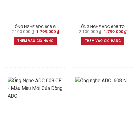
ỐNG NGHE ADC 608 G
ỐNG NGHE ADC 608 TQ
Original
Current
Original
Curre
2.100.000
₫
1.799.000
₫
2.100.000
₫
1.799.000
₫
price
price
price
price
was:
is:
was:
is:
THÊM VÀO GIỎ HÀNG
THÊM VÀO GIỎ HÀNG
2.100.000 ₫.
1.799.000 ₫.
2.100.000 ₫.
1.799