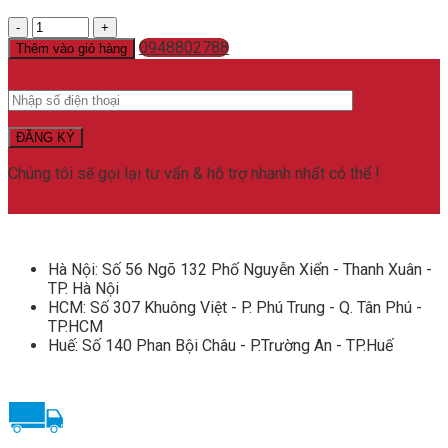
Khẩu
trang
0948802788
Thêm vào giỏ hàng
Benehal
N95
số
lượng
Chúng tôi sẽ gọi lại tư vấn & hỗ trợ nhanh nhất có thể !
Hà Nội: Số 56 Ngõ 132 Phố Nguyễn Xiển - Thanh Xuân -
TP. Hà Nội
HCM: Số 307 Khuông Việt - P. Phú Trung - Q. Tân Phú -
TP.HCM
Huế: Số 140 Phan Bội Châu - P.Trường An - TP.Huế