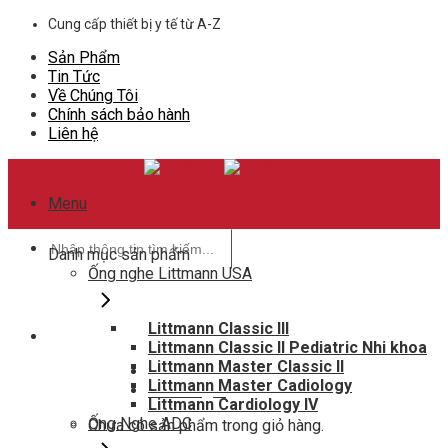
Skip
Cung cấp thiết bị y tế từ A-Z
to
Sản Phẩm
content
Tin Tức
Về Chúng Tôi
Chính sách bảo hành
Liên hệ
Menu
Tìm
Danh mục sản phẩm
kiếm:
Ống nghe Littmann USA
Littmann Classic III
Littmann Classic II Pediatric Nhi khoa
Hotline hỗ trợ
Littmann Master Classic II
0948802788
Littmann Master Cadiology
Giỏ hàng
0
Littmann Cardiology IV
Ống Nghe ADC
Chưa có sản phẩm trong giỏ hàng.