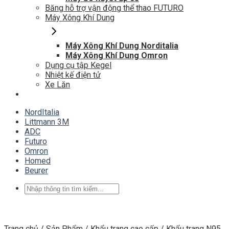
Băng hỗ trợ vận động thể thao FUTURO
Máy Xông Khí Dung
Máy Xông Khí Dung Norditalia
Máy Xông Khí Dung Omron
Dụng cụ tập Kegel
Nhiệt kế điện tử
Xe Lăn
NordItalia
Littmann 3M
ADC
Futuro
Omron
Homed
Beurer
Tìm
kiếm:
Trang chủ
/
Sản Phẩm
/
Khẩu trang cao cấp
/
Khẩu trang N95