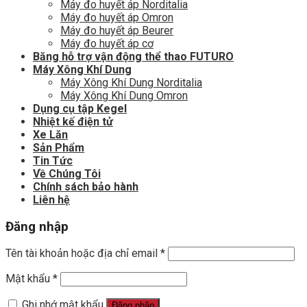
Máy đo huyết áp Norditalia
Máy đo huyết áp Omron
Máy đo huyết áp Beurer
Máy đo huyết áp cơ
Băng hỗ trợ vận động thể thao FUTURO
Máy Xông Khí Dung
Máy Xông Khí Dung Norditalia
Máy Xông Khí Dung Omron
Dụng cụ tập Kegel
Nhiệt kế điện tử
Xe Lăn
Sản Phẩm
Tin Tức
Về Chúng Tôi
Chính sách bảo hành
Liên hệ
Đăng nhập
Tên tài khoản hoặc địa chỉ email
*
Mật khẩu
*
Ghi nhớ mật khẩu
Đăng nhập