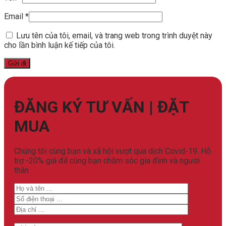
Email
*
Lưu tên của tôi, email, và trang web trong trình duyệt này
cho lần bình luận kế tiếp của tôi.
ĐĂNG KÝ TƯ VẤN | ĐẶT
MUA
Chúng tôi cùng bạn và xã hội vượt qua dịch Covid-19. Hỗ
trợ -20% giá để cùng bạn chăm sóc gia đình và người
thân