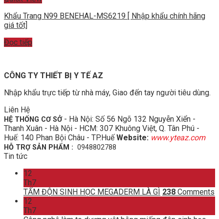
Khẩu Trang N99 BENEHAL-MS6219 [ Nhập khẩu chính hãng
giá tốt]
Đọc tiếp
CÔNG TY THIẾT BỊ Y TẾ AZ
Nhập khẩu trực tiếp từ nhà máy, Giao đến tay người tiêu dùng.
Liên Hệ
- Hà Nội: Số 56 Ngõ 132 Nguyễn Xiển -
HỆ THỐNG CƠ SỞ
Thanh Xuân - Hà Nội - HCM: 307 Khuông Việt, Q. Tân Phú -
Huế: 140 Phan Bội Châu - TP.Huế
Website:
www.yteaz.com
HỖ TRỢ SẢN PHẨM :
0948802788
Tin tức
12
Th7
TẤM ĐỘN SINH HỌC MEGADERM LÀ GÌ
238
Comments
12
Th7