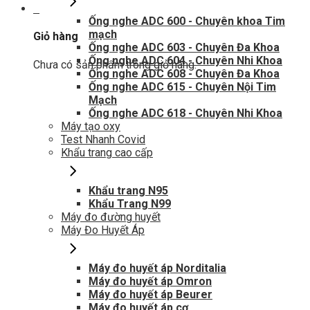
0
Ống nghe ADC 600 - Chuyên khoa Tim
mạch
Giỏ hàng
Ống nghe ADC 603 - Chuyên Đa Khoa
Ống nghe ADC 604 - Chuyên Nhi Khoa
Chưa có sản phẩm trong giỏ hàng.
Ống nghe ADC 608 - Chuyên Đa Khoa
Ống nghe ADC 615 - Chuyên Nội Tim
Mạch
Ống nghe ADC 618 - Chuyên Nhi Khoa
Máy tạo oxy
Test Nhanh Covid
Khẩu trang cao cấp
Khẩu trang N95
Khẩu Trang N99
Máy đo đường huyết
Máy Đo Huyết Áp
Máy đo huyết áp Norditalia
Máy đo huyết áp Omron
Máy đo huyết áp Beurer
Máy đo huyết áp cơ