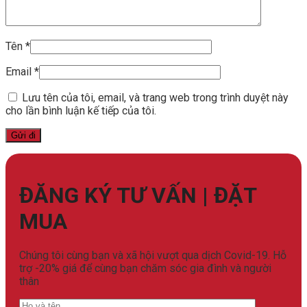
Tên
*
Email
*
Lưu tên của tôi, email, và trang web trong trình duyệt này
cho lần bình luận kế tiếp của tôi.
ĐĂNG KÝ TƯ VẤN | ĐẶT
MUA
Chúng tôi cùng bạn và xã hội vượt qua dịch Covid-19. Hỗ
trợ -20% giá để cùng bạn chăm sóc gia đình và người
thân