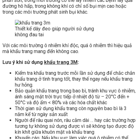
phun sơn, trong môi trường có thể lây nhiễm các bệnh lây qua
đường hô hấp, trong không khí có chỉ số bụi mịn cao hoặc
trong các môi trường phát sinh bụi khác.
Thiết kế dây đeo giúp người sử dụng
không đau tai
Với các môi trường ô nhiễm khí độc, quá ô nhiễm thì hiệu quả
mà khẩu trang mang đến không cao.
Lưu ý khi sử dụng
khẩu trang 3M
:
Kiểm tra khẩu trang trước mỗi lần sử dụng để chắc chắn
khẩu trang ở tình trạng tốt, thay thế ngay nếu khẩu trang
hư hỏng.
Bảo quản khẩu trang trong bao bì, tránh khu vực ô nhiễm,
ánh sáng mặt trời trực tiếp ở nhiệt độ từ – 20°C đến +
50°C và độ ẩm < 80% và các hóa chất khác
Thời gian sử dụng khẩu trang còn nguyên bao bì là 3
năm kể từ ngày sản xuất
Người để râu quai nón, râu cằm dài … hay các trường hợp
tương tự không sử dụng được vì sẽ không tạo được độ
kín khít giữa khuôn mặt và khẩu trang
Khuyến cáo: Nếu khu vực làm việc quá ô nhiễm có thể