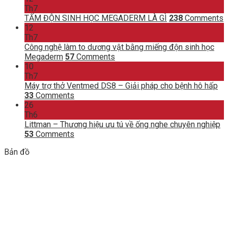
Th7
TẤM ĐỘN SINH HỌC MEGADERM LÀ GÌ
238
Comments
12
Th7
Công nghệ làm to dương vật bằng miếng độn sinh học
Megaderm
57
Comments
10
Th7
Máy trợ thở Ventmed DS8 – Giải pháp cho bệnh hô hấp
33
Comments
26
Th6
Littman – Thương hiệu ưu tú về ống nghe chuyên nghiệp
53
Comments
Bản đồ