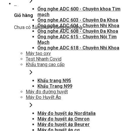
0
Ống nghe ADC 600 - Chuyên khoa Tim
mạch
Giỏ hàng
Ống nghe ADC 603 - Chuyên Đa Khoa
Ống nghe ADC 604 - Chuyên Nhi Khoa
Chưa có sản phẩm trong giỏ hàng.
Ống nghe ADC 608 - Chuyên Đa Khoa
Ống nghe ADC 615 - Chuyên Nội Tim
Mạch
Ống nghe ADC 618 - Chuyên Nhi Khoa
Máy tạo oxy
Test Nhanh Covid
Khẩu trang cao cấp
Khẩu trang N95
Khẩu Trang N99
Máy đo đường huyết
Máy Đo Huyết Áp
Máy đo huyết áp Norditalia
Máy đo huyết áp Omron
Máy đo huyết áp Beurer
Máy đo huyết áp cơ