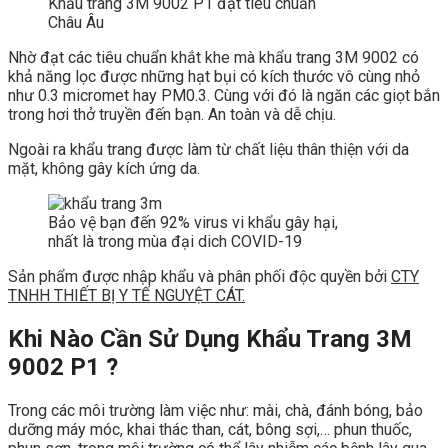
Khẩu trang 3M 9002 P1 đạt tiêu chuẩn
Châu Âu
Nhờ đạt các tiêu chuẩn khắt khe mà khẩu trang 3M 9002 có
khả năng lọc được những hạt bụi có kích thước vô cùng nhỏ
như 0.3 micromet hay PM0.3. Cùng với đó là ngăn các giọt bắn
trong hơi thở truyền đến bạn. An toàn và dễ chịu.
Ngoài ra khẩu trang được làm từ chất liệu thân thiện với da
mặt, không gây kích ứng da.
Bảo vệ bạn đến 92% virus vi khẩu gây hại,
nhất là trong mùa đại dich COVID-19
Sản phẩm được nhập khẩu và phân phối độc quyền bởi
CTY
TNHH THIẾT BỊ Y TẾ NGUYỆT CÁT.
Khi Nào Cần Sử Dụng Khẩu Trang 3M
9002 P1 ?
Trong các môi trường làm việc như: mài, chà, đánh bóng, bảo
dưỡng máy móc, khai thác than, cát, bông sợi,… phun thuốc,