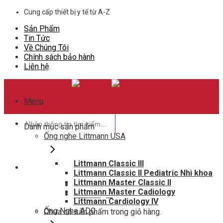
Skip
Cung cấp thiết bị y tế từ A-Z
to
Sản Phẩm
content
Tin Tức
Về Chúng Tôi
Chính sách bảo hành
Liên hệ
Menu
Tìm
Danh mục sản phẩm
kiếm:
Ống nghe Littmann USA
Littmann Classic III
Littmann Classic II Pediatric Nhi khoa
Hotline hỗ trợ
Littmann Master Classic II
0948802788
Littmann Master Cadiology
Giỏ hàng
0
Littmann Cardiology IV
Ống Nghe ADC
Chưa có sản phẩm trong giỏ hàng.