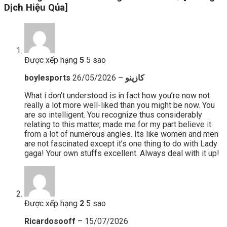
Dịch Hiệu Qủa]
Được xếp hạng
5
5 sao
26/05/2026
–
boylesports كازينو
What i don’t understood is in fact how you’re now not
really a lot more well-liked than you might be now. You
are so intelligent. You recognize thus considerably
relating to this matter, made me for my part believe it
from a lot of numerous angles. Its like women and men
are not fascinated except it’s one thing to do with Lady
gaga! Your own stuffs excellent. Always deal with it up!
Được xếp hạng
2
5 sao
Ricardosooff
–
15/07/2026