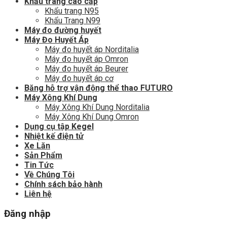
Khẩu trang cao cấp
Khẩu trang N95
Khẩu Trang N99
Máy đo đường huyết
Máy Đo Huyết Áp
Máy đo huyết áp Norditalia
Máy đo huyết áp Omron
Máy đo huyết áp Beurer
Máy đo huyết áp cơ
Băng hỗ trợ vận động thể thao FUTURO
Máy Xông Khí Dung
Máy Xông Khí Dung Norditalia
Máy Xông Khí Dung Omron
Dụng cụ tập Kegel
Nhiệt kế điện tử
Xe Lăn
Sản Phẩm
Tin Tức
Về Chúng Tôi
Chính sách bảo hành
Liên hệ
Đăng nhập