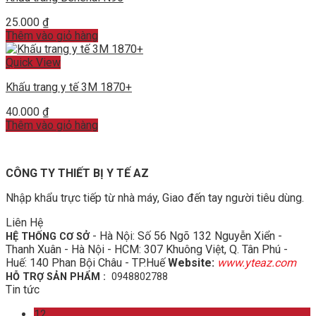
25.000
₫
Thêm vào giỏ hàng
Quick View
Khấu trang y tế 3M 1870+
40.000
₫
Thêm vào giỏ hàng
CÔNG TY THIẾT BỊ Y TẾ AZ
Nhập khẩu trực tiếp từ nhà máy, Giao đến tay người tiêu dùng.
Liên Hệ
- Hà Nội: Số 56 Ngõ 132 Nguyễn Xiển -
HỆ THỐNG CƠ SỞ
Thanh Xuân - Hà Nội - HCM: 307 Khuông Việt, Q. Tân Phú -
Huế: 140 Phan Bội Châu - TP.Huế
Website:
www.yteaz.com
HỖ TRỢ SẢN PHẨM :
0948802788
Tin tức
12