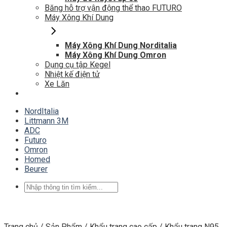
Băng hỗ trợ vận động thể thao FUTURO
Máy Xông Khí Dung
Máy Xông Khí Dung Norditalia
Máy Xông Khí Dung Omron
Dụng cụ tập Kegel
Nhiệt kế điện tử
Xe Lăn
NordItalia
Littmann 3M
ADC
Futuro
Omron
Homed
Beurer
Tìm
kiếm:
Trang chủ
/
Sản Phẩm
/
Khẩu trang cao cấp
/
Khẩu trang N95