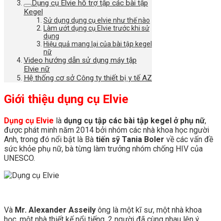
Dụng cụ Elvie hỗ trợ tập các bài tập
Kegel
Sử dụng dụng cụ elvie như thế nào
Làm ướt dụng cụ Elvie trước khi sử
dụng
Hiệu quả mang lại của bài tập kegel
nữ
Video hướng dẫn sử dụng máy tập
Elvie nữ
Hệ thống cơ sở Công ty thiết bị y tế AZ
Giới thiệu dụng cụ Elvie
Dụng cụ Elvie
là
dụng cụ tập các bài tập kegel ở phụ nữ
,
được phát minh năm 2014 bởi nhóm các nhà khoa học người
Anh, trong đó nổi bật là Bà
tiến sỹ Tania Boler
về các vấn đề
sức khỏe phụ nữ, bà từng làm trưởng nhóm chống HIV của
UNESCO.
Và
Mr. Alexander Asseily
ông là một kĩ sư, một nhà khoa
học, một nhà thiết kế nổi tiếng. 2 người đã cùng nhau lên ý