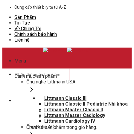
Skip
Cung cấp thiết bị y tế từ A-Z
to
Sản Phẩm
content
Tin Tức
Về Chúng Tôi
Chính sách bảo hành
Liên hệ
Menu
Tìm
Danh mục sản phẩm
kiếm:
Ống nghe Littmann USA
Littmann Classic III
Littmann Classic II Pediatric Nhi khoa
Hotline hỗ trợ
Littmann Master Classic II
0948802788
Littmann Master Cadiology
Giỏ hàng
0
Littmann Cardiology IV
Ống Nghe ADC
Chưa có sản phẩm trong giỏ hàng.