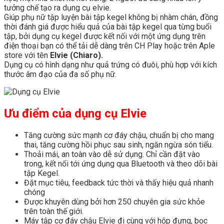
tưởng chế tạo ra dụng cụ elvie.
Giúp phụ nữ tập luyện bài tập kegel không bị nhàm chán, đồng
thời đánh giá được hiểu quả của bài tập kegel qua từng buổi
tập, bởi dụng cụ kegel được kết nối với một ứng dụng trên
điện thoại bạn có thể tải dễ dàng trên CH Play hoặc trên Aple
store với tên
Elvie (Chiaro).
Dụng cụ có hình dạng như quả trứng có đuôi, phù hợp với kích
thước âm đạo của đa số phụ nữ.
Ưu điểm của dụng cụ Elvie
Tăng cường sức mạnh cơ đáy chậu, chuẩn bị cho mang
thai, tăng cường hồi phục sau sinh, ngăn ngừa són tiểu.
Thoải mái, an toàn vào dễ sử dụng. Chỉ cần đặt vào
trong, kết nối tới ứng dụng qua Bluetooth và theo dõi bài
tập Kegel.
Đặt mục tiêu, feedback tức thời và thấy hiệu quả nhanh
chóng
Được khuyên dùng bởi hơn 250 chuyên gia sức khỏe
trên toàn thế giới.
Máy tập cơ đáy chậu Elvie đi cùng với hộp đựng, bọc