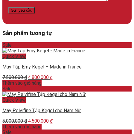
Sản phẩm tương tự
Sale
Quick View
Máy Tập Emy Kegel – Made in France
Original
Current
7.500.000
₫
4.800.000
₫
price
price
Thêm vào giỏ hàng
was:
is:
Sale
7.500.000 ₫.
4.800.000 ₫.
Quick View
Máy Pelvifine Tập Kegel cho Nam Nữ
Original
Current
5.000.000
₫
4.500.000
₫
price
price
Thêm vào giỏ hàng
was:
is:
Sale