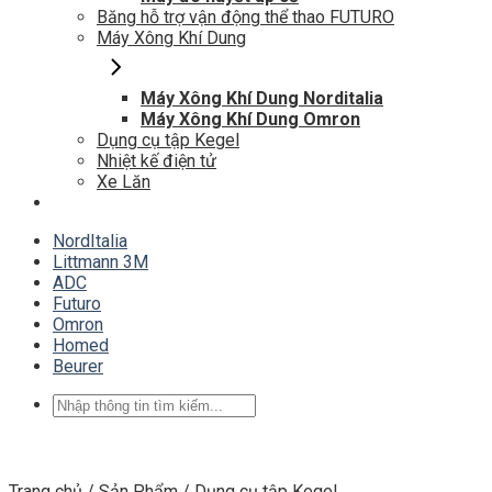
Băng hỗ trợ vận động thể thao FUTURO
Máy Xông Khí Dung
Máy Xông Khí Dung Norditalia
Máy Xông Khí Dung Omron
Dụng cụ tập Kegel
Nhiệt kế điện tử
Xe Lăn
NordItalia
Littmann 3M
ADC
Futuro
Omron
Homed
Beurer
Tìm
kiếm:
Trang chủ
/
Sản Phẩm
/
Dụng cụ tập Kegel