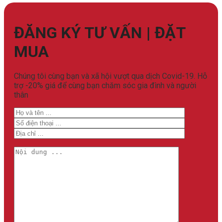
ĐĂNG KÝ TƯ VẤN | ĐẶT
MUA
Chúng tôi cùng bạn và xã hội vượt qua dịch Covid-19. Hỗ
trợ -20% giá để cùng bạn chăm sóc gia đình và người
thân