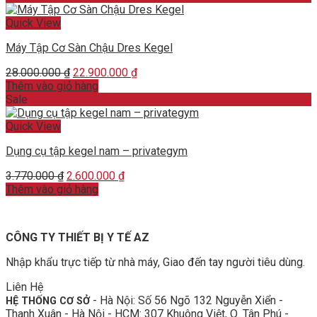
5.000.000 ₫.
4.500.000 ₫.
Quick View
Máy Tập Cơ Sàn Chậu Dres Kegel
Original
Current
28.000.000
₫
22.900.000
₫
price
price
Thêm vào giỏ hàng
was:
is:
Sale
28.000.000 ₫.
22.900.000 ₫.
Quick View
Dụng cụ tập kegel nam – privategym
Original
Current
3.770.000
₫
2.600.000
₫
price
price
Thêm vào giỏ hàng
was:
is:
3.770.000 ₫.
2.600.000 ₫.
CÔNG TY THIẾT BỊ Y TẾ AZ
Nhập khẩu trực tiếp từ nhà máy, Giao đến tay người tiêu dùng.
Liên Hệ
- Hà Nội: Số 56 Ngõ 132 Nguyễn Xiển -
HỆ THỐNG CƠ SỞ
Thanh Xuân - Hà Nội - HCM: 307 Khuông Việt, Q. Tân Phú -