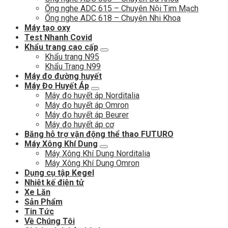
Ống nghe ADC 615 – Chuyên Nội Tim Mạch
Ống nghe ADC 618 – Chuyên Nhi Khoa
Máy tạo oxy
Test Nhanh Covid
Khẩu trang cao cấp
Khẩu trang N95
Khẩu Trang N99
Máy đo đường huyết
Máy Đo Huyết Áp
Máy đo huyết áp Norditalia
Máy đo huyết áp Omron
Máy đo huyết áp Beurer
Máy đo huyết áp cơ
Băng hỗ trợ vận động thể thao FUTURO
Máy Xông Khí Dung
Máy Xông Khí Dung Norditalia
Máy Xông Khí Dung Omron
Dụng cụ tập Kegel
Nhiệt kế điện tử
Xe Lăn
Sản Phẩm
Tin Tức
Về Chúng Tôi