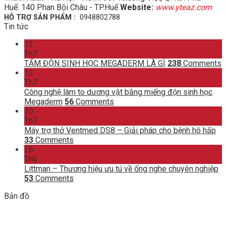
Huế: 140 Phan Bội Châu - TP.Huế
Website:
www.yteaz.com
HỖ TRỢ SẢN PHẨM :
0948802788
Tin tức
12
Th7
TẤM ĐỘN SINH HỌC MEGADERM LÀ GÌ
238
Comments
12
Th7
Công nghệ làm to dương vật bằng miếng độn sinh học
Megaderm
56
Comments
10
Th7
Máy trợ thở Ventmed DS8 – Giải pháp cho bệnh hô hấp
33
Comments
26
Th6
Littman – Thương hiệu ưu tú về ống nghe chuyên nghiệp
53
Comments
Bản đồ