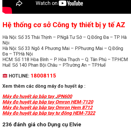
Hệ thống cơ sở Công ty thiết bị y tế AZ
Hà Nội: Số 35 Thái Thịnh – P.Ngã Tư Sở – Q.Đống Đa – TP. Hà
Nội
Hà Nội: Số 33 Ngõ 4 Phương Mai – P.Phương Mai – Q.Đống
Đa – TP.Hà Nội
HCM: Số 118 Hòa Bình – P. Hòa Thạch – Q. Tân Phú – TP.HCM
Huế: Số 140 Phan Bội Châu – P.Trường An – TP.Huế
18008115
HOTLINE:
Xem thêm các dòng máy đo huyết áp :
Máy đo huyết áp bắp tay JPN600
Máy đo huyết áp bắp tay Omron HEM-7120
Máy đo huyết áp bắp tay Omron Hem 8712
Máy đo huyết áp bắp tay tự động HEM-7322
236 đánh giá cho
Dụng cụ Elvie