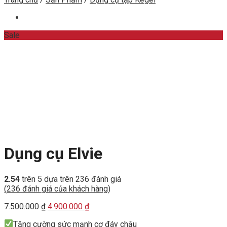
Sale
Dụng cụ Elvie
2.54
trên 5 dựa trên
236
đánh giá
(
236
đánh giá của khách hàng)
Original
Current
7.500.000
₫
4.900.000
₫
price
price
Tăng cường sức mạnh cơ đáy chậu
was:
is: