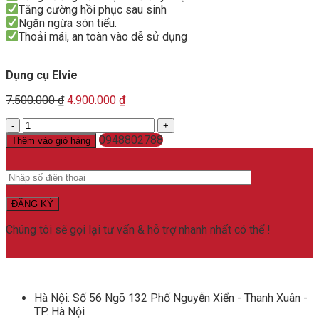
Tăng cường hồi phục sau sinh
7.500.000 ₫.
4.900.000 ₫.
Ngăn ngừa són tiểu.
Thoải mái, an toàn vào dễ sử dụng
Dụng cụ Elvie
Original
Current
7.500.000
₫
4.900.000
₫
price
price
Dụng
was:
is:
cụ
7.500.000 ₫.
0948802788
4.900.000 ₫.
Thêm vào giỏ hàng
Elvie
số
lượng
Chúng tôi sẽ gọi lại tư vấn & hỗ trợ nhanh nhất có thể !
Hà Nội: Số 56 Ngõ 132 Phố Nguyễn Xiển - Thanh Xuân -
TP. Hà Nội