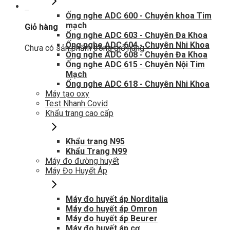
0
Ống nghe ADC 600 - Chuyên khoa Tim
mạch
Giỏ hàng
Ống nghe ADC 603 - Chuyên Đa Khoa
Ống nghe ADC 604 - Chuyên Nhi Khoa
Chưa có sản phẩm trong giỏ hàng.
Ống nghe ADC 608 - Chuyên Đa Khoa
Ống nghe ADC 615 - Chuyên Nội Tim
Mạch
Ống nghe ADC 618 - Chuyên Nhi Khoa
Máy tạo oxy
Test Nhanh Covid
Khẩu trang cao cấp
Khẩu trang N95
Khẩu Trang N99
Máy đo đường huyết
Máy Đo Huyết Áp
Máy đo huyết áp Norditalia
Máy đo huyết áp Omron
Máy đo huyết áp Beurer
Máy đo huyết áp cơ