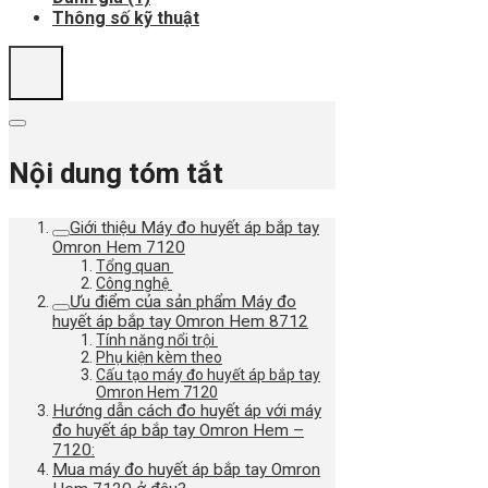
Thông số kỹ thuật
Nội dung tóm tắt
Giới thiệu Máy đo huyết áp bắp tay
Omron Hem 7120
Tổng quan
Công nghệ
Ưu điểm của sản phẩm Máy đo
huyết áp bắp tay Omron Hem 8712
Tính năng nổi trội
Phụ kiện kèm theo
Cấu tạo máy đo huyết áp bắp tay
Omron Hem 7120
Hướng dẫn cách đo huyết áp với máy
đo huyết áp bắp tay Omron Hem –
7120:
Mua máy đo huyết áp bắp tay Omron