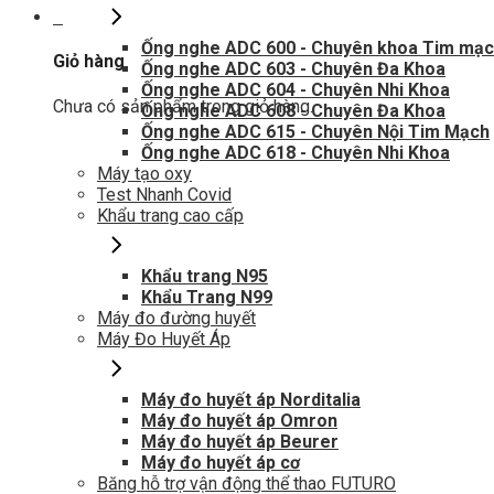
0
Ống nghe ADC 600 - Chuyên khoa Tim mạ
Giỏ hàng
Ống nghe ADC 603 - Chuyên Đa Khoa
Ống nghe ADC 604 - Chuyên Nhi Khoa
Chưa có sản phẩm trong giỏ hàng.
Ống nghe ADC 608 - Chuyên Đa Khoa
Ống nghe ADC 615 - Chuyên Nội Tim Mạch
Ống nghe ADC 618 - Chuyên Nhi Khoa
Máy tạo oxy
Test Nhanh Covid
Khẩu trang cao cấp
Khẩu trang N95
Khẩu Trang N99
Máy đo đường huyết
Máy Đo Huyết Áp
Máy đo huyết áp Norditalia
Máy đo huyết áp Omron
Máy đo huyết áp Beurer
Máy đo huyết áp cơ
Băng hỗ trợ vận động thể thao FUTURO