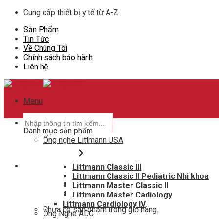
Skip
Cung cấp thiết bị y tế từ A-Z
to
Sản Phẩm
content
Tin Tức
Về Chúng Tôi
Chính sách bảo hành
Liên hệ
Menu
Tìm
kiếm:
Danh mục sản phẩm
Ống nghe Littmann USA
Littmann Classic III
Hotline hỗ trợ
Littmann Classic II Pediatric Nhi khoa
0948802788
Littmann Master Classic II
Giỏ hàng
0
Littmann Master Cadiology
Littmann Cardiology IV
Chưa có sản phẩm trong giỏ hàng.
Ống Nghe ADC