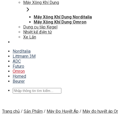
Máy Xông Khí Dung
Máy Xông Khí Dung Norditalia
Máy Xông Khí Dung Omron
Dụng cụ tập Kegel
Nhiệt kế điện tử
Xe Lăn
NordItalia
Littmann 3M
ADC
Futuro
Omron
Homed
Beurer
Tìm
kiếm:
Trang chủ
/
Sản Phẩm
/
Máy Đo Huyết Áp
/
Máy đo huyết áp O