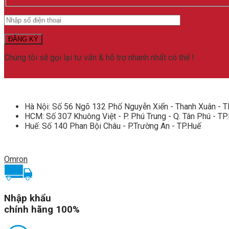
bắp
tay
Omron
Hem
7120
số
Chúng tôi sẽ gọi lại tư vấn & hỗ trợ nhanh nhất có thể !
lượng
Hà Nội: Số 56 Ngõ 132 Phố Nguyễn Xiển - Thanh Xuân - T
HCM: Số 307 Khuông Việt - P. Phú Trung - Q. Tân Phú - T
Huế: Số 140 Phan Bội Châu - P.Trường An - TP.Huế
Omron
Nhập khẩu
chính hãng 100%