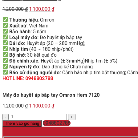
Original
Current
1.200.000
₫
1.100.000
₫
price
price
Thương hiệu
: Omron
was:
is:
Xuất xứ:
Việt Nam
1.200.000 ₫.
1.100.000 ₫.
Bảo hành:
5 năm
Loại máy đo:
Đo huyết áp bắp tay
Dải đo:
Huyết áp (20 – 280 mmHg);
Nhịp tim
(40 ~ 180 nhịp/phút)
Bộ nhớ:
30 kết quả đo
Độ chính xác:
Huyết áp (± 3mmHg)Nhịp tim (± 5%)
Nguyên lý đo:
Dao động kế Chức năng:
Báo cử động người đo:
Cảnh báo nhịp tim bất thường; Cảnh 
HOTLINE: 0948802788
Máy đo huyết áp bắp tay Omron Hem 7120
Original
Current
1.200.000
₫
1.100.000
₫
price
price
Máy
was:
is:
đo
1.200.000 ₫.
0948802788
1.100.000 ₫.
Thêm vào giỏ hàng
huyết
áp