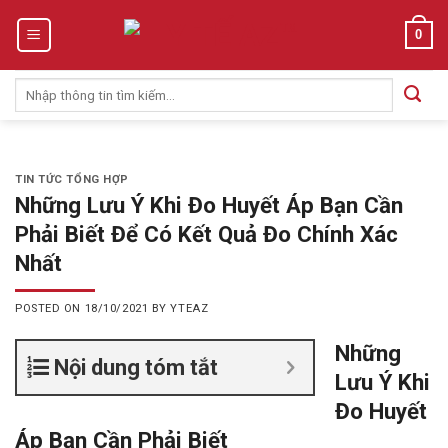
Skip
0
to
content
Tìm
kiếm:
TIN TỨC TỔNG HỢP
Những Lưu Ý Khi Đo Huyết Áp Bạn Cần
Phải Biết Để Có Kết Quả Đo Chính Xác
Nhất
POSTED ON
18/10/2021
BY
YTEAZ
Những
Nội dung tóm tắt
Lưu Ý Khi
Đo Huyết
Áp Bạn Cần Phải Biết