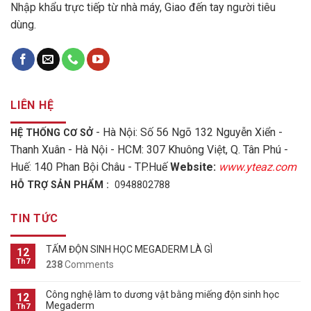
Nhập khẩu trực tiếp từ nhà máy, Giao đến tay người tiêu
dùng.
LIÊN HỆ
- Hà Nội: Số 56 Ngõ 132 Nguyễn Xiển -
HỆ THỐNG CƠ SỞ
Thanh Xuân - Hà Nội - HCM: 307 Khuông Việt, Q. Tân Phú -
Huế: 140 Phan Bội Châu - TP.Huế
Website:
www.yteaz.com
HỖ TRỢ SẢN PHẨM :
0948802788
TIN TỨC
TẤM ĐỘN SINH HỌC MEGADERM LÀ GÌ
12
Th7
238
Comments
Công nghệ làm to dương vật bằng miếng độn sinh học
12
Megaderm
Th7