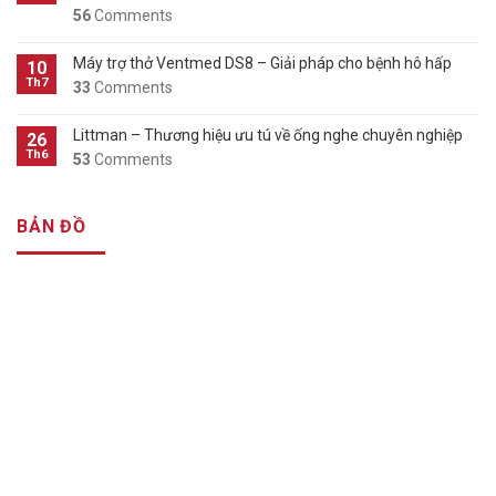
56
Comments
Máy trợ thở Ventmed DS8 – Giải pháp cho bệnh hô hấp
10
Th7
33
Comments
Littman – Thương hiệu ưu tú về ống nghe chuyên nghiệp
26
Th6
53
Comments
BẢN ĐỒ