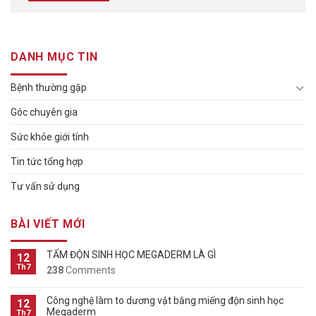
DANH MỤC TIN
Bệnh thường gặp
Góc chuyên gia
Sức khỏe giới tính
Tin tức tổng hợp
Tư vấn sử dụng
BÀI VIẾT MỚI
TẤM ĐỘN SINH HỌC MEGADERM LÀ GÌ
12
Th7
238
Comments
Công nghệ làm to dương vật bằng miếng độn sinh học
12
Megaderm
Th7