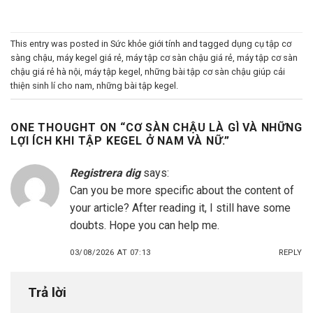
This entry was posted in
Sức khỏe giới tính
and tagged
dụng cụ tập cơ
sàng chậu
,
máy kegel giá rẻ
,
máy tập cơ sàn chậu giá rẻ
,
máy tập cơ sàn
chậu giá rẻ hà nội
,
máy tập kegel
,
những bài tập cơ sàn chậu giúp cải
thiện sinh lí cho nam
,
những bài tập kegel
.
ONE THOUGHT ON “
CƠ SÀN CHẬU LÀ GÌ VÀ NHỮNG
LỢI ÍCH KHI TẬP KEGEL Ở NAM VÀ NỮ.
”
Registrera dig
says:
Can you be more specific about the content of
your article? After reading it, I still have some
doubts. Hope you can help me.
03/08/2026 AT 07:13
REPLY
Trả lời