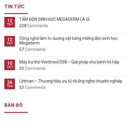
TIN TỨC
TẤM ĐỘN SINH HỌC MEGADERM LÀ GÌ
12
Th7
238
Comments
Công nghệ làm to dương vật bằng miếng độn sinh học
12
Megaderm
Th7
57
Comments
Máy trợ thở Ventmed DS8 – Giải pháp cho bệnh hô hấp
10
Th7
33
Comments
Littman – Thương hiệu ưu tú về ống nghe chuyên nghiệp
26
Th6
53
Comments
BẢN ĐỒ