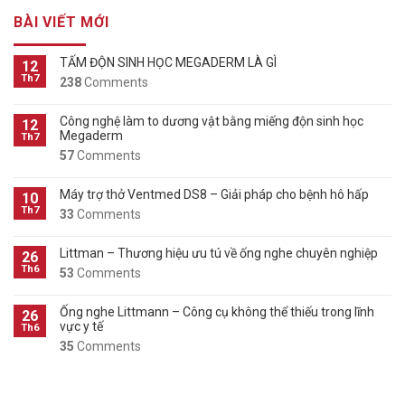
BÀI VIẾT MỚI
TẤM ĐỘN SINH HỌC MEGADERM LÀ GÌ
12
Th7
238
Comments
Công nghệ làm to dương vật bằng miếng độn sinh học
12
Megaderm
Th7
57
Comments
Máy trợ thở Ventmed DS8 – Giải pháp cho bệnh hô hấp
10
Th7
33
Comments
Littman – Thương hiệu ưu tú về ống nghe chuyên nghiệp
26
Th6
53
Comments
Ống nghe Littmann – Công cụ không thể thiếu trong lĩnh
26
vực y tế
Th6
35
Comments