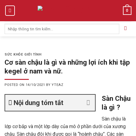
Skip
0
to
content
Tìm
kiếm:
SỨC KHỎE GIỚI TÍNH
Cơ sàn chậu là gì và những lợi ích khi tập
kegel ở nam và nữ.
POSTED ON
14/10/2021
BY
YTEAZ
Sàn Chậu
Nội dung tóm tắt
là gì ?
Sàn chậu là
lớp cơ bắp và một lớp dày của mô ở phần dưới của xương
chậu. Sàn chậu đôi khi được gọi là “hoành chậu”. Các sàn