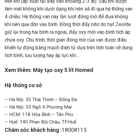
nén khí (áp suất tại đây vào khoảng 2-3 at). Sau khi được
làm mát không khí dưới dạng khí nén sẽ đi qua hệ thống van
4 chiều. Hệ thống van này lần lượt đóng mở để đưa không
khí nén qua dồn vào bình. Đồng thời đẩy nitơ do hạt Zeolite
giữ lại trong hai bình ra ngoài, đẩy oxy mới vào bình tích áp
chứa oxy. Chu trình, thời gian đóng mở của van được điều
khiển tự động bằng mạch điện tử dựa trên tính toán về dung
tích bình, lưu lượng hay áp lực khí…
Xem thêm:
Máy tạo oxy 5 lít Homed
Hệ thống cơ sở
– Hà Nội: 35 Thái Thịnh – Đống Đa
– Hà Nội: 33 Ngõ 4 Phương Mai
– HCM: 118 Hòa Bình – Tân Phú
– Huế: 140 Phan Bội Châu, TP.Huế
Chăm sóc khách hàng :
18008115