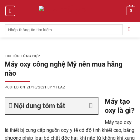
Skip
0
to
content
Tìm
kiếm:
TIN TỨC TỔNG HỢP
Máy oxy công nghệ Mỹ nên mua hãng
nào
POSTED ON
21/10/2021
BY
YTEAZ
Máy tạo
Nội dung tóm tắt
oxy là gì?
Máy tạo oxy
là thiết bị cung cấp nguồn oxy y tế có độ tinh khiết cao, bằng
phương pháp loại bỏ chất độc hại, khí nitơ từ không khí xung