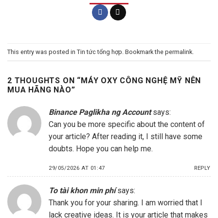
This entry was posted in
Tin tức tổng hợp
. Bookmark the
permalink
.
2 THOUGHTS ON “
MÁY OXY CÔNG NGHỆ MỸ NÊN
MUA HÃNG NÀO
”
Binance Paglikha ng Account
says:
Can you be more specific about the content of
your article? After reading it, I still have some
doubts. Hope you can help me.
29/05/2026 AT 01:47
REPLY
To tài khon min phí
says:
Thank you for your sharing. I am worried that I
lack creative ideas. It is your article that makes