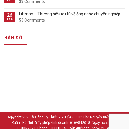
Th7
33
Comments
Littman – Thương hiệu ưu tú về ống nghe chuyên nghiệp
26
Th6
53
Comments
BẢN ĐỒ
Copyright 2026 ©
Công Ty Thiết Bị Y Tế AZ - 132 Phố Nguyễn Xiển - Thanh
Xuân - Hà Nội. Giấy phép kinh doanh: 0109542018, Ngày hoạt động:
08/03/2021, Phone: 1800.8115 - Bản quyền thuộc về YTEAZ.