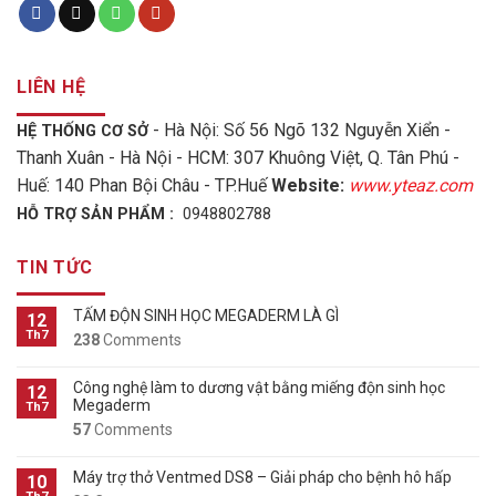
LIÊN HỆ
- Hà Nội: Số 56 Ngõ 132 Nguyễn Xiển -
HỆ THỐNG CƠ SỞ
Thanh Xuân - Hà Nội - HCM: 307 Khuông Việt, Q. Tân Phú -
Huế: 140 Phan Bội Châu - TP.Huế
Website:
www.yteaz.com
HỖ TRỢ SẢN PHẨM :
0948802788
TIN TỨC
TẤM ĐỘN SINH HỌC MEGADERM LÀ GÌ
12
Th7
238
Comments
Công nghệ làm to dương vật bằng miếng độn sinh học
12
Megaderm
Th7
57
Comments
Máy trợ thở Ventmed DS8 – Giải pháp cho bệnh hô hấp
10