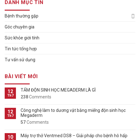
DANH MỤC TIN
Bệnh thường gặp
Góc chuyên gia
Sức khỏe giới tính
Tin tức tổng hợp
Tư vấn sử dụng
BÀI VIẾT MỚI
TẤM ĐỘN SINH HỌC MEGADERM LÀ GÌ
12
Th7
238
Comments
Công nghệ làm to dương vật bằng miếng độn sinh học
12
Megaderm
Th7
57
Comments
Máy trợ thở Ventmed DS8 – Giải pháp cho bệnh hô hấp
10