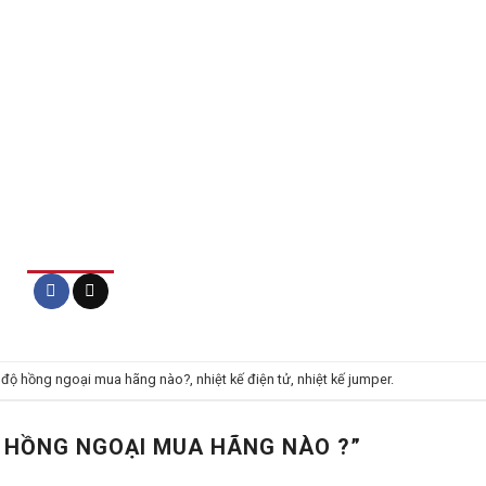
 độ hồng ngoại mua hãng nào?
,
nhiệt kế điện tử
,
nhiệt kế jumper
.
Ộ HỒNG NGOẠI MUA HÃNG NÀO ?
”