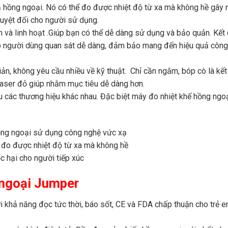
hồng ngoại. Nó có thể đo được nhiệt độ từ xa mà không hề gây 
tuyệt đối cho người sử dụng.
n và linh hoạt .Giúp bạn có thể dễ dàng sử dụng và bảo quản. Kết
iúp người dùng quan sát dễ dàng, đảm bảo mang đến hiệu quả công
iản, không yêu cầu nhiều về kỹ thuật. Chỉ cần ngắm, bóp cò là kế
 laser đỏ giúp nhắm mục tiêu dễ dàng hơn.
u các thương hiệu khác nhau. Đặc biệt máy đo nhiệt khế hồng ngo
 ngoại Jumper
i khả năng đọc tức thời, báo sốt, CE và FDA chấp thuận cho trẻ e