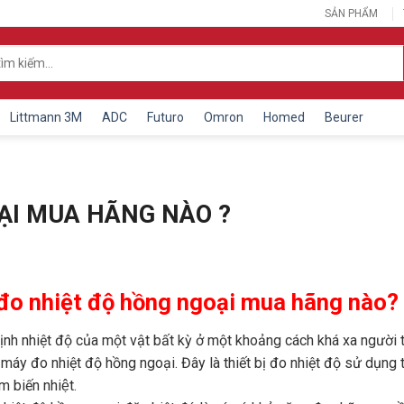
SẢN PHẨM
Littmann 3M
ADC
Futuro
Omron
Homed
Beurer
ẠI MUA HÃNG NÀO ?
đo nhiệt độ hồng ngoại mua hãng nào?
ịnh nhiệt độ của một vật bất kỳ ở một khoảng cách khá xa người 
áy đo nhiệt độ hồng ngoại. Đây là thiết bị đo nhiệt độ sử dụng t
̉m biến nhiệt.