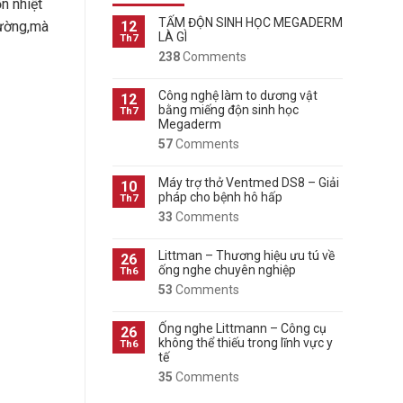
n nhiệt
TẤM ĐỘN SINH HỌC MEGADERM
rường,mà
12
LÀ GÌ
Th7
238
Comments
Công nghệ làm to dương vật
12
bằng miếng độn sinh học
Th7
Megaderm
57
Comments
Máy trợ thở Ventmed DS8 – Giải
10
pháp cho bệnh hô hấp
Th7
33
Comments
Littman – Thương hiệu ưu tú về
26
ống nghe chuyên nghiệp
Th6
53
Comments
Ống nghe Littmann – Công cụ
26
không thể thiếu trong lĩnh vực y
Th6
tế
35
Comments