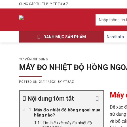
Skip
CUNG CẤP THIẾT BỊ Y TẾ TỪ A-Z
to
content
Tìm
kiếm:
DANH MỤC SẢN PHẨM
NordItalia
TƯ VẤN SỬ DỤNG
MÁY ĐO NHIỆT ĐỘ HỒNG NGO
POSTED ON
24/11/2021
BY
YTEAZ
Máy 
Nội dung tóm tắt
Để xác đ
Máy đo nhiệt độ hồng ngoại mua
sử dụng m
hãng nào?
và bộ ca
Tìm hiểu về máy đo nhiệt độ