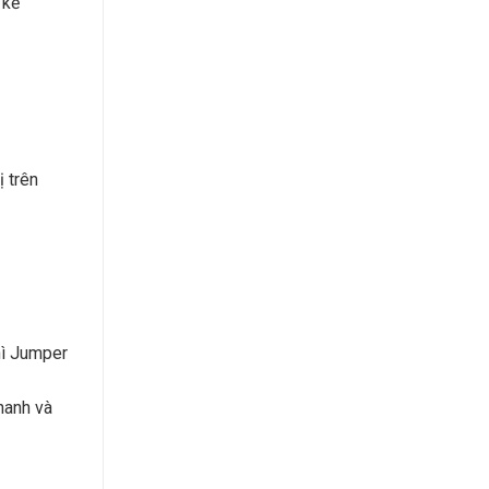
 kế
 trên
hì Jumper
hanh và