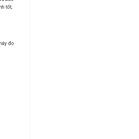
h tốt,
 máy đo