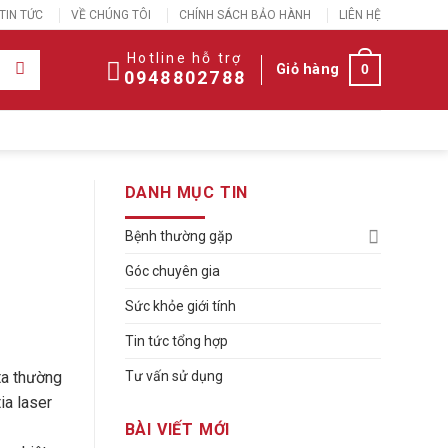
TIN TỨC
VỀ CHÚNG TÔI
CHÍNH SÁCH BẢO HÀNH
LIÊN HỆ
Hotline hỗ trợ
Giỏ hàng
0
0948802788
DANH MỤC TIN
Bệnh thường gặp
Góc chuyên gia
Sức khỏe giới tính
Tin tức tổng hợp
Tư vấn sử dụng
ta thường
ia laser
BÀI VIẾT MỚI