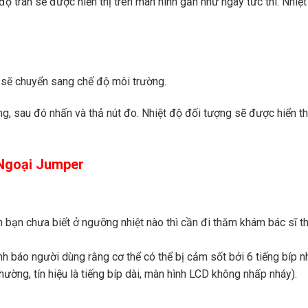
độ trán sẽ được hiển thị trên màn hình gần như ngay tức thì. Nhiệt
ế sẽ chuyển sang chế độ môi trường.
, sau đó nhấn và thả nút đo. Nhiệt độ đối tượng sẽ được hiển thị
 Ngoại Jumper
ên bạn chưa biết ở ngưỡng nhiệt nào thì cần đi thăm khám bác sĩ t
nh báo người dùng rằng cơ thể có thể bị cảm sốt bởi 6 tiếng bíp n
hường, tín hiệu là tiếng bíp dài, màn hình LCD không nhấp nháy).