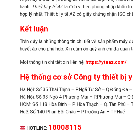
hành.
Thiết bị y tế AZ
là đơn vị tiên phong nhập khẩu trự
hợp lý nhất. Thiết bị y tế AZ có giấy chứng nhận ISO ch
Kết luận
Trên đây là những thông tin chi tiết về sản phẩm máy 
huyết áp cho phù hợp. Xin cảm ơn quý anh chi đã quan 
Moi thông tin chi tiết xin liên hệ:
https://yteaz.com/
Hệ thống cơ sở Công ty thiết bị y
Hà Nội: Số 35 Thái Thịnh – P.Ngã Tư Sở – Q.Đống Đa –
Hà Nội: Số 33 Ngõ 4 Phương Mai – P.Phương Mai – Q.
HCM: Số 118 Hòa Bình – P. Hòa Thạch – Q. Tân Phú –
Huế: Số 140 Phan Bội Châu – P.Trường An – TP.Huế
18008115
HOTLINE: