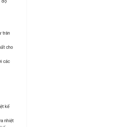
o độ
 trán
hất cho
i các
ệt kế
a nhiệt