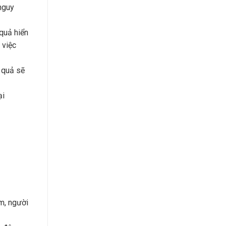
nguy
 quả hiển
 việc
t quả sẽ
ại
m, người