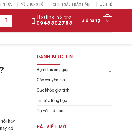
TIN TỨC
VỀ CHÚNG TÔI
CHÍNH SÁCH BẢO HÀNH
LIÊN HỆ
Hotline hỗ trợ
Giỏ hàng
0
0948802788
DANH MỤC TIN
?
Bệnh thường gặp
Góc chuyên gia
Sức khỏe giới tính
Tin tức tổng hợp
Tư vấn sử dụng
phổi hay
BÀI VIẾT MỚI
 nay có