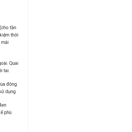
(cho tần
kiệm thời
i mái
oài. Quai
 tai.
mùa đông.
sử dụng.
đen
để phù