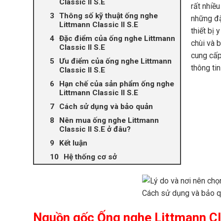
Classic II S.E
rất nhiề
Thông số kỹ thuật ống nghe
những đặ
Littmann Classic II S.E
thiết bị
Đặc điểm của ống nghe Littmann
chùi và 
Classic II S.E
cung cấp
Ưu điểm của ống nghe Littmann
thông ti
Classic II S.E​
Hạn chế của sản phẩm ống nghe
Littmann Classic II S.E
Cách sử dụng và bảo quản
Nên mua ống nghe Littmann
Classic II S.E​ ở đâu?
Kết luận
Hệ thống cơ sở
Nguồn gốc Ống nghe Littmann Cla