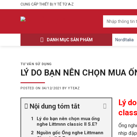
Skip
CUNG CẤP THIẾT BỊ Y TẾ TỪ A-Z
to
content
Tìm
kiếm:
DANH MỤC SẢN PHẨM
NordItalia
TƯ VẤN SỬ DỤNG
LÝ DO BẠN NÊN CHỌN MUA ỐN
POSTED ON
04/12/2021
BY
YTEAZ
Lý d
Nội dung tóm tắt
class
Lý do bạn nên chọn mua ống
nghe Littmnn classic II S.E?
Ống nghe
Nguồn gốc Ống nghe Littmann
nhịp đập