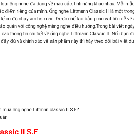
u loại ống nghe đa dạng về màu sắc, tính năng khác nhau. Mỗi mẫ
c điểm riêng của mình. Ống nghe Littmann Classic II là một tron
 y tế có độ nhạy âm học cao. Được chế tạo bằng các vật liệu dễ vệ 
bảo quản với công nghệ màng nghe điều hướng.Trong bài viết ngà
 các thông tin chi tiết về ống nghe Littmann Classic II. Nếu bạn 
n đầy đủ và chính xác về sản phẩm này thì hãy theo dõi bài viết d
ssic II S.E