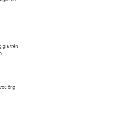
g giả trên
n
được ống