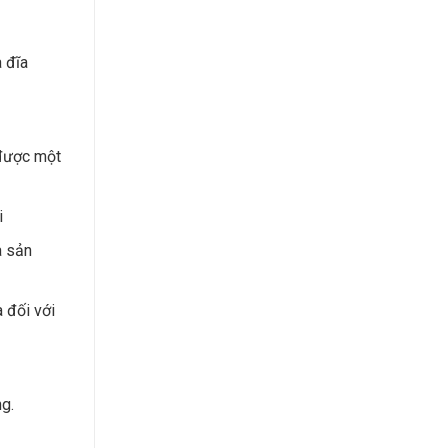
 đĩa
 được một
i
a sản
 đối với
g.