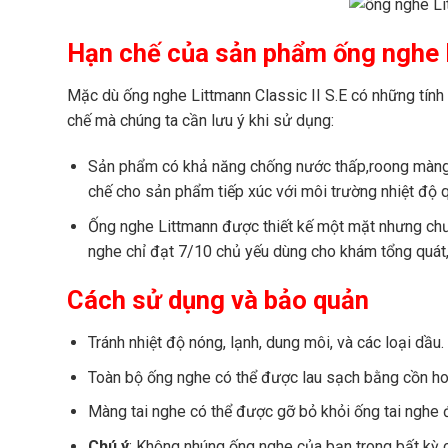
Hạn chế của sản phẩm ống nghe L
Mặc dù ống nghe Littmann Classic II S.E có những tín
chế mà chúng ta cần lưu ý khi sử dụng:
Sản phẩm có khả năng chống nước thấp,roong màng d
chế cho sản phẩm tiếp xúc với môi trường nhiệt độ 
Ống nghe Littmann được thiết kế một mặt nhưng chư
nghe chỉ đạt 7/10 chủ yếu dùng cho khám tổng quát
Cách sử dụng và bảo quản
Tránh nhiệt độ nóng, lạnh, dung môi, và các loại dầu.
Toàn bộ ống nghe có thể được lau sạch bằng cồn h
Màng tai nghe có thể được gỡ bỏ khỏi ống tai nghe đ
Chú ý
: Không nhúng ống nghe của bạn trong bất kỳ c