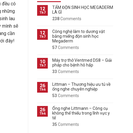
u đều có
TẤM ĐỘN SINH HỌC MEGADERM
12
g những
LÀ GÌ
Th7
sinh lau
238
Comments
y mình sẽ
Công nghệ làm to dương vật
12
đang cần
bằng miếng độn sinh học
Th7
ưới đây!
Megaderm
57
Comments
Máy trợ thở Ventmed DS8 – Giải
10
pháp cho bệnh hô hấp
Th7
33
Comments
Littman – Thương hiệu ưu tú về
26
ống nghe chuyên nghiệp
Th6
53
Comments
Ống nghe Littmann – Công cụ
26
không thể thiếu trong lĩnh vực y
Th6
tế
35
Comments