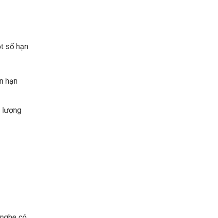
ột số hạn
n hạn
t lượng
 nghe có