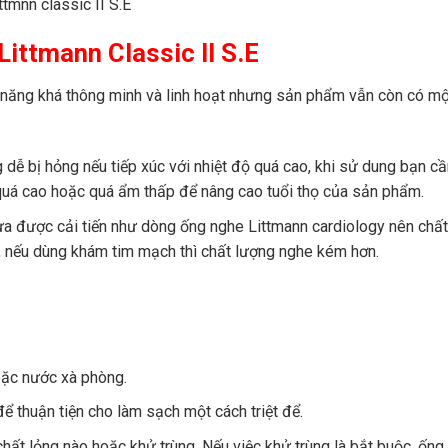
ittmann Classic II S.E
h năng khá thông minh và linh hoạt nhưng sản phẩm vẫn còn có m
ễ bị hỏng nếu tiếp xúc với nhiệt độ quá cao, khi sử dung bạn cầ
quá cao hoặc quá ẩm thấp để nâng cao tuổi thọ của sản phẩm.
a được cải tiến như dòng ống nghe Littmann cardiology nên chấ
, nếu dùng khám tim mạch thì chất lượng nghe kém hơn.
oặc nước xà phòng.
ể thuận tiện cho làm sạch một cách triệt để.
hất lỏng nào hoặc khử trùng. Nếu việc khử trùng là bắt buộc, ống