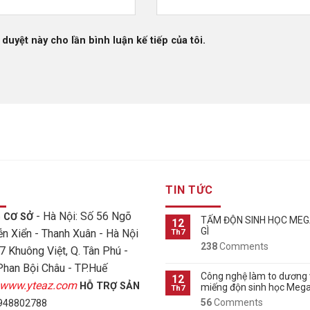
 duyệt này cho lần bình luận kế tiếp của tôi.
TIN TỨC
- Hà Nội: Số 56 Ngõ
 CƠ SỞ
TẤM ĐỘN SINH HỌC ME
12
GÌ
n Xiển - Thanh Xuân - Hà Nội
Th7
238
Comments
7 Khuông Việt, Q. Tân Phú -
Phan Bội Châu - TP.Huế
Công nghệ làm to dương 
12
www.yteaz.com
HỖ TRỢ SẢN
miếng độn sinh học Me
Th7
56
Comments
48802788