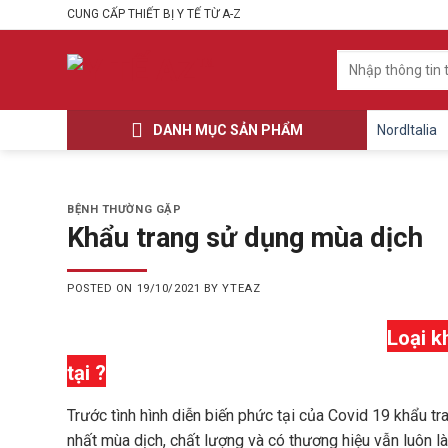
Skip
CUNG CẤP THIẾT BỊ Y TẾ TỪ A-Z
to
content
Tìm
kiếm:
DANH MỤC SẢN PHẨM
NordItalia
BỆNH THƯỜNG GẶP
Khẩu trang sử dụng mùa dịch
POSTED ON
19/10/2021
BY
YTEAZ
Loại
k
tại ?
Trước tình hình diễn biến phức tại của Covid 19 khẩu t
nhất mùa dịch
, chất lượng và có thương hiệu vẫn luôn l