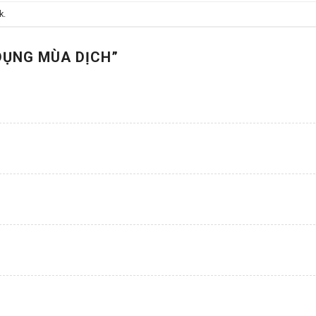
k
.
DỤNG MÙA DỊCH
”