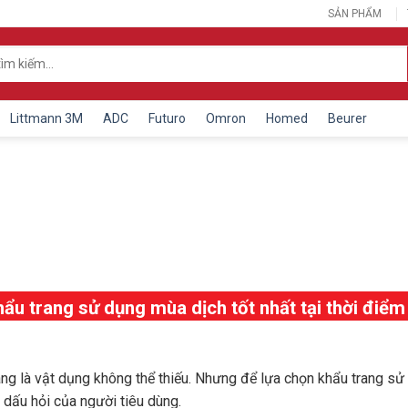
SẢN PHẨM
Littmann 3M
ADC
Futuro
Omron
Homed
Beurer
hẩu
trang sử dụng mùa dịch tốt nhất tại thời điểm
rang là vật dụng không thể thiếu. Nhưng để lựa chọn
khẩu trang sử
à dấu hỏi của người tiêu dùng.