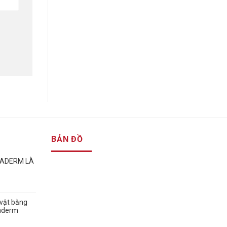
BẢN ĐỒ
GADERM LÀ
vật bằng
gaderm