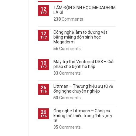
TẤM ĐỘN SINH HỌC MEGADERM
12
LÀ GÌ
Th7
238
Comments
Công nghệ làm to dương vật
12
bằng miếng độn sinh học
Th7
Megaderm
56
Comments
Máy trợ thở Ventmed DS8 – Giải
10
pháp cho bệnh hô hấp
Th7
33
Comments
Littman – Thương hiệu ưu tú về
26
ống nghe chuyên nghiệp
Th6
53
Comments
Ống nghe Littmann – Công cụ
26
không thể thiếu trong lĩnh vực y
Th6
tế
35
Comments