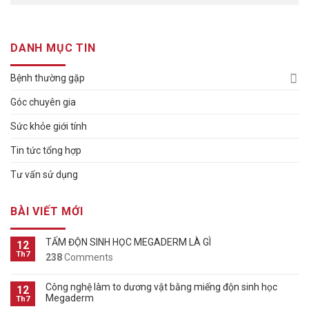
DANH MỤC TIN
Bệnh thường gặp
Góc chuyên gia
Sức khỏe giới tính
Tin tức tổng hợp
Tư vấn sử dụng
BÀI VIẾT MỚI
TẤM ĐỘN SINH HỌC MEGADERM LÀ GÌ
12
Th7
238
Comments
Công nghệ làm to dương vật bằng miếng độn sinh học
12
Megaderm
Th7