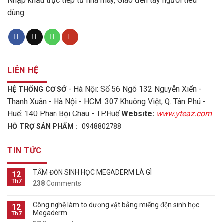
Nhập khẩu trực tiếp từ nhà máy, Giao đến tay người tiêu
dùng.
LIÊN HỆ
- Hà Nội: Số 56 Ngõ 132 Nguyễn Xiển -
HỆ THỐNG CƠ SỞ
Thanh Xuân - Hà Nội - HCM: 307 Khuông Việt, Q. Tân Phú -
Huế: 140 Phan Bội Châu - TP.Huế
Website:
www.yteaz.com
HỖ TRỢ SẢN PHẨM :
0948802788
TIN TỨC
TẤM ĐỘN SINH HỌC MEGADERM LÀ GÌ
12
Th7
238
Comments
Công nghệ làm to dương vật bằng miếng độn sinh học
12
Megaderm
Th7