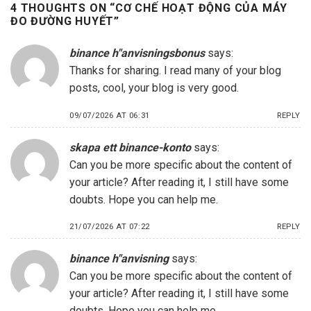
4 THOUGHTS ON “
CƠ CHẾ HOẠT ĐỘNG CỦA MÁY
ĐO ĐƯỜNG HUYẾT
”
binance h"anvisningsbonus
says:
Thanks for sharing. I read many of your blog
posts, cool, your blog is very good.
09/07/2026 AT 06:31
REPLY
skapa ett binance-konto
says:
Can you be more specific about the content of
your article? After reading it, I still have some
doubts. Hope you can help me.
21/07/2026 AT 07:22
REPLY
binance h"anvisning
says:
Can you be more specific about the content of
your article? After reading it, I still have some
doubts. Hope you can help me.