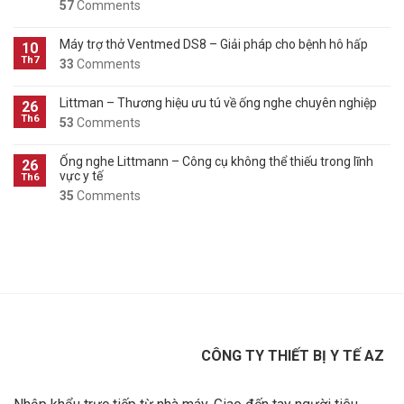
57
Comments
Máy trợ thở Ventmed DS8 – Giải pháp cho bệnh hô hấp
10
Th7
33
Comments
Littman – Thương hiệu ưu tú về ống nghe chuyên nghiệp
26
Th6
53
Comments
Ống nghe Littmann – Công cụ không thể thiếu trong lĩnh
26
vực y tế
Th6
35
Comments
CÔNG TY THIẾT BỊ Y TẾ AZ