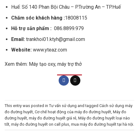
Huế: Số 140 Phan Bội Châu – P.Trường An – TP.Huế
Chăm sóc khách hàng :
18008115
Hỗ trợ sản phẩm :
086.8899.979
Email:
trankhoi01.ktyh@gmail.com
Website:
www.yteaz.com
Xem thêm:
Máy tạo oxy, máy trợ thở
This entry was posted in
Tư vấn sử dụng
and tagged
Cách sử dụng máy
đo đường huyết
,
Cơ chế hoạt động của máy đo đường huyết
,
Máy đo
đường huyết
,
máy đo đường huyết giá rẻ
,
Máy đo đường huyết loại nào
tốt
,
máy đo đường huyết on call plus
,
mua máy đo đường huyết tại hà nội
.