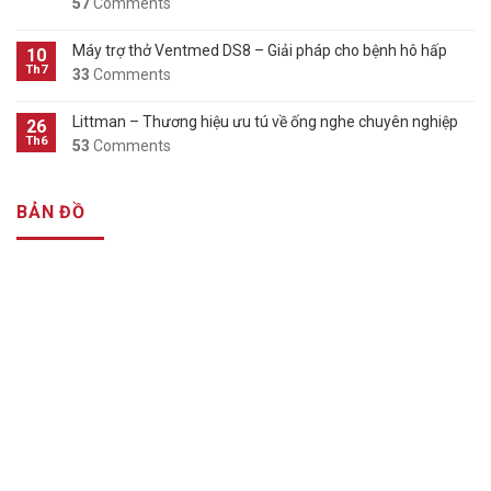
57
Comments
Máy trợ thở Ventmed DS8 – Giải pháp cho bệnh hô hấp
10
Th7
33
Comments
Littman – Thương hiệu ưu tú về ống nghe chuyên nghiệp
26
Th6
53
Comments
BẢN ĐỒ