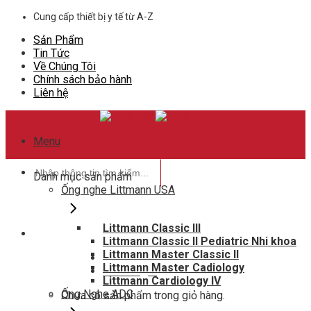
Skip
Cung cấp thiết bị y tế từ A-Z
to
Sản Phẩm
content
Tin Tức
Về Chúng Tôi
Chính sách bảo hành
Liên hệ
Menu
Tìm
Danh mục sản phẩm
kiếm:
Ống nghe Littmann USA
Littmann Classic III
Littmann Classic II Pediatric Nhi khoa
Hotline hỗ trợ
Littmann Master Classic II
0948802788
Littmann Master Cadiology
Giỏ hàng
0
Littmann Cardiology IV
Ống Nghe ADC
Chưa có sản phẩm trong giỏ hàng.