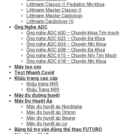
Littmann Classic II Pediatric Nhi khoa
Littmann Master Classic II
Littmann Master Cadiology
Littmann Cardiology IV
Ống Nghe ADC
Ống nghe ADC 600 – Chuyên khoa Tim mạch
Ống nghe ADC 603 – Chuyên Đa Khoa
Ống nghe ADC 604 – Chuyên Nhi Khoa
Ống nghe ADC 608 – Chuyên Đa Khoa
Ống nghe ADC 615 – Chuyên Nội Tim Mạch
Ống nghe ADC 618 – Chuyên Nhi Khoa
Máy tạo oxy
Test Nhanh Covid
Khẩu trang cao cấp
Khẩu trang N95
Khẩu Trang N99
Máy đo đường huyết
Máy Đo Huyết Áp
Máy đo huyết áp Norditalia
Máy đo huyết áp Omron
Máy đo huyết áp Beurer
Máy đo huyết áp cơ
Băng hỗ trợ vận động thể thao FUTURO