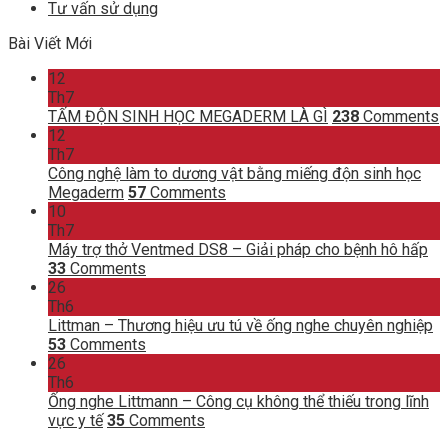
Tư vấn sử dụng
Bài Viết Mới
12
Th7
TẤM ĐỘN SINH HỌC MEGADERM LÀ GÌ
238
Comments
12
Th7
Công nghệ làm to dương vật bằng miếng độn sinh học
Megaderm
57
Comments
10
Th7
Máy trợ thở Ventmed DS8 – Giải pháp cho bệnh hô hấp
33
Comments
26
Th6
Littman – Thương hiệu ưu tú về ống nghe chuyên nghiệp
53
Comments
26
Th6
Ống nghe Littmann – Công cụ không thể thiếu trong lĩnh
vực y tế
35
Comments