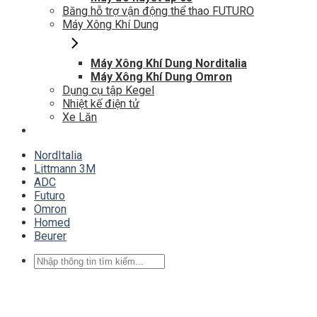
Băng hỗ trợ vận động thể thao FUTURO
Máy Xông Khí Dung
Máy Xông Khí Dung Norditalia
Máy Xông Khí Dung Omron
Dụng cụ tập Kegel
Nhiệt kế điện tử
Xe Lăn
NordItalia
Littmann 3M
ADC
Futuro
Omron
Homed
Beurer
Tìm
kiếm: