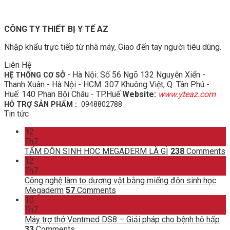
CÔNG TY THIẾT BỊ Y TẾ AZ
Nhập khẩu trực tiếp từ nhà máy, Giao đến tay người tiêu dùng.
Liên Hệ
- Hà Nội: Số 56 Ngõ 132 Nguyễn Xiển -
HỆ THỐNG CƠ SỞ
Thanh Xuân - Hà Nội - HCM: 307 Khuông Việt, Q. Tân Phú -
Huế: 140 Phan Bội Châu - TP.Huế
Website:
www.yteaz.com
HỖ TRỢ SẢN PHẨM :
0948802788
Tin tức
12
Th7
TẤM ĐỘN SINH HỌC MEGADERM LÀ GÌ
238
Comments
12
Th7
Công nghệ làm to dương vật bằng miếng độn sinh học
Megaderm
57
Comments
10
Th7
Máy trợ thở Ventmed DS8 – Giải pháp cho bệnh hô hấp
33
Comments