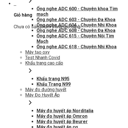
0
Ống nghe ADC 600 - Chuyên khoa Tim
mạch
Giỏ hàng
Ống nghe ADC 603 - Chuyên Đa Khoa
Ống nghe ADC 604 - Chuyên Nhi Khoa
Chưa có sản phẩm trong giỏ hàng.
Ống nghe ADC 608 - Chuyên Đa Khoa
Ống nghe ADC 615 - Chuyên Nội Tim
Mạch
Ống nghe ADC 618 - Chuyên Nhi Khoa
Máy tạo oxy
Test Nhanh Covid
Khẩu trang cao cấp
Khẩu trang N95
Khẩu Trang N99
Máy đo đường huyết
Máy Đo Huyết Áp
Máy đo huyết áp Norditalia
Máy đo huyết áp Omron
Máy đo huyết áp Beurer
Máy đo huyết áp cơ