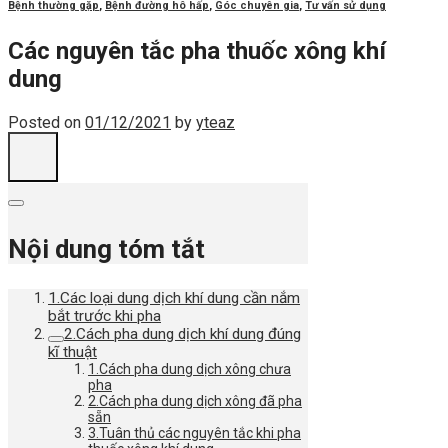
Bệnh thường gặp
,
Bệnh đường hô hấp
,
Góc chuyên gia
,
Tư vấn sử dụng
Các nguyên tắc pha thuốc xông khí
dung
Posted on
01/12/2021
by
yteaz
Nội dung tóm tắt
1.Các loại dung dịch khí dung cần nắm
bắt trước khi pha
2.Cách pha dung dịch khí dung đúng
kĩ thuật
1.Cách pha dung dịch xông chưa
pha
2.Cách pha dung dịch xông đã pha
sẵn
3.Tuân thủ các nguyên tắc khi pha