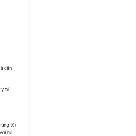
và cần
 y tế
húng tôi
với hệ