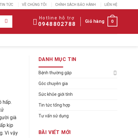
TIN TỨC
VỀ CHÚNG TÔI
CHÍNH SÁCH BẢO HÀNH
LIÊN HỆ
Hotline hỗ trợ
Giỏ hàng
0
0948802788
DANH MỤC TIN
Bệnh thường gặp
Góc chuyên gia
Sức khỏe giới tính
ô hấp.
Tin tức tổng hợp
tử
Tư vấn sử dụng
gười già
hấp kịp
BÀI VIẾT MỚI
g. Vì vậy