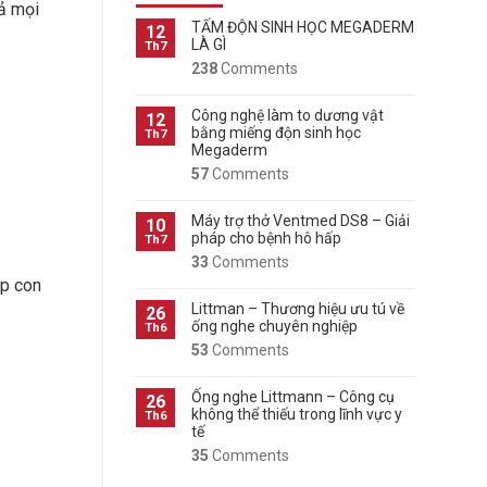
cả mọi
TẤM ĐỘN SINH HỌC MEGADERM
12
LÀ GÌ
Th7
238
Comments
Công nghệ làm to dương vật
12
bằng miếng độn sinh học
Th7
Megaderm
57
Comments
Máy trợ thở Ventmed DS8 – Giải
10
pháp cho bệnh hô hấp
Th7
33
Comments
úp con
Littman – Thương hiệu ưu tú về
26
ống nghe chuyên nghiệp
Th6
53
Comments
Ống nghe Littmann – Công cụ
26
không thể thiếu trong lĩnh vực y
Th6
tế
35
Comments