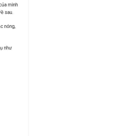
 của mình
về sau.
ặc nóng,
dụ như