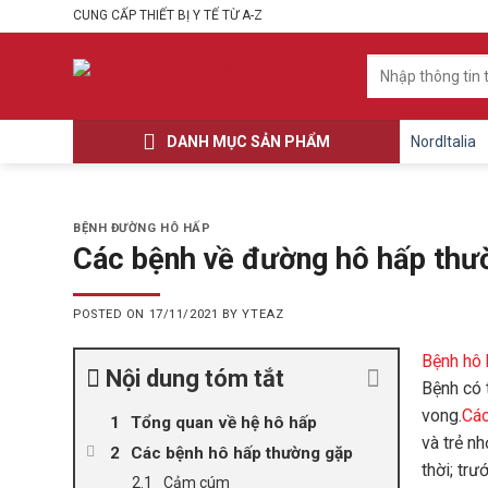
Skip
CUNG CẤP THIẾT BỊ Y TẾ TỪ A-Z
to
content
Tìm
kiếm:
DANH MỤC SẢN PHẨM
NordItalia
BỆNH ĐƯỜNG HÔ HẤP
Các bệnh về đường hô hấp thư
POSTED ON
17/11/2021
BY
YTEAZ
Bệnh hô
Nội dung tóm tắt
Bệnh có 
vong.
Các
Tổng quan về hệ hô hấp
và trẻ n
Các bệnh hô hấp thường gặp
thời; tr
Cảm cúm