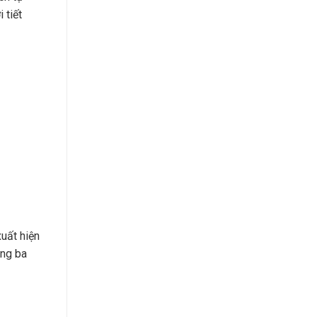
 tiết
xuất hiện
ong ba