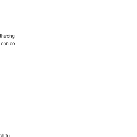
t thường
 cơn co
ch tụ