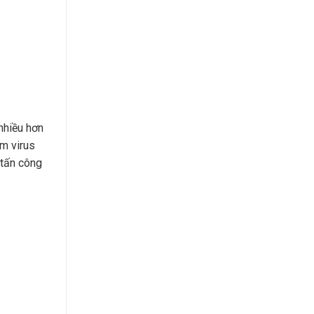
nhiều hơn
ễm virus
 tấn công