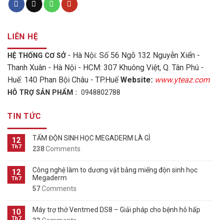
LIÊN HỆ
- Hà Nội: Số 56 Ngõ 132 Nguyễn Xiển -
HỆ THỐNG CƠ SỞ
Thanh Xuân - Hà Nội - HCM: 307 Khuông Việt, Q. Tân Phú -
Huế: 140 Phan Bội Châu - TP.Huế
Website:
www.yteaz.com
HỖ TRỢ SẢN PHẨM :
0948802788
TIN TỨC
TẤM ĐỘN SINH HỌC MEGADERM LÀ GÌ
12
Th7
238
Comments
Công nghệ làm to dương vật bằng miếng độn sinh học
12
Megaderm
Th7
57
Comments
Máy trợ thở Ventmed DS8 – Giải pháp cho bệnh hô hấp
10
Th7