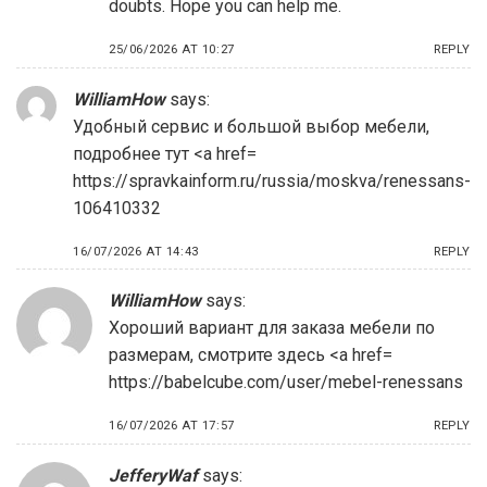
doubts. Hope you can help me.
25/06/2026 AT 10:27
REPLY
WilliamHow
says:
Удобный сервис и большой выбор мебели,
подробнее тут <a href=
https://spravkainform.ru/russia/moskva/renessans-
106410332
16/07/2026 AT 14:43
REPLY
WilliamHow
says:
Хороший вариант для заказа мебели по
размерам, смотрите здесь <a href=
https://babelcube.com/user/mebel-renessans
16/07/2026 AT 17:57
REPLY
JefferyWaf
says: