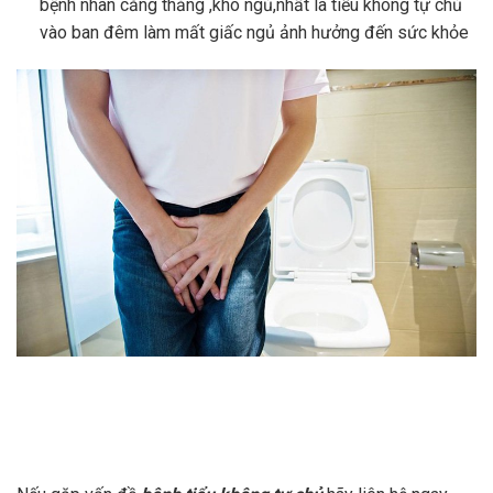
bệnh nhân căng thẳng ,khó ngủ,nhất là tiểu không tự chủ
vào ban đêm làm mất giấc ngủ ảnh hưởng đến sức khỏe