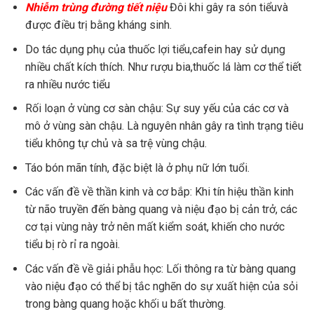
Nhiễm trùng đường tiết niệu
Đôi khi gây ra són tiểuvà
được điều trị bằng kháng sinh.
Do tác dụng phụ của thuốc lợi tiểu,cafein hay sử dụng
nhiều chất kích thích. Như rượu bia,thuốc lá làm cơ thể tiết
ra nhiều nước tiểu
Rối loạn ở vùng cơ sàn chậu: Sự suy yếu của các cơ và
mô ở vùng sàn chậu. Là nguyên nhân gây ra tình trạng tiêu
tiểu không tự chủ và sa trệ vùng chậu.
Táo bón mãn tính, đặc biệt là ở phụ nữ lớn tuổi.
Các vấn đề về thần kinh và cơ bắp: Khi tín hiệu thần kinh
từ não truyền đến bàng quang và niệu đạo bị cản trở, các
cơ tại vùng này trở nên mất kiểm soát, khiến cho nước
tiểu bị rò rỉ ra ngoài.
Các vấn đề về giải phẫu học: Lối thông ra từ bàng quang
vào niệu đạo có thể bị tắc nghẽn do sự xuất hiện của sỏi
trong bàng quang hoặc khối u bất thường.