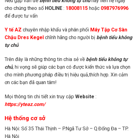
Nếu gặp vấn đề
bệnh tiểu không tự chủ
hãy liên hệ ngay
cho chúng theo số
HOLINE
:
18008115
hoặc
0987976996
để được tư vấn
Y tế AZ
chuyên nhập khẩu và phân phối
Máy Tập Cơ Sàn
Chậu Dres Kegel
chĩnh hãng cho người bị
bệnh tiểu không
tự chủ
Trên đây là những thông tin chia sẻ về
bệnh tiểu không tự
chủ
, hi vọng sẽ giúp các bạn có được kiến thức và lựa chọn
cho mình phương pháp điều trị hiệu quả,thích hợp. Xin cảm
ơn các bạn đã quan tâm!
Mọi thông tin chi tiết xin truy cập
Website
:
https://yteaz.com/
Hệ thống cơ sở
Hà Nội: Số 35 Thái Thịnh – P.Ngã Tư Sở – Q.Đống Đa – TP.
Hà Nội