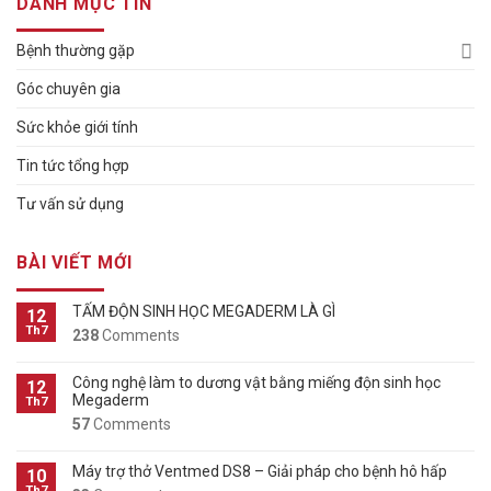
DANH MỤC TIN
Bệnh thường gặp
Góc chuyên gia
Sức khỏe giới tính
Tin tức tổng hợp
Tư vấn sử dụng
BÀI VIẾT MỚI
TẤM ĐỘN SINH HỌC MEGADERM LÀ GÌ
12
Th7
238
Comments
Công nghệ làm to dương vật bằng miếng độn sinh học
12
Megaderm
Th7
57
Comments
Máy trợ thở Ventmed DS8 – Giải pháp cho bệnh hô hấp
10
Th7