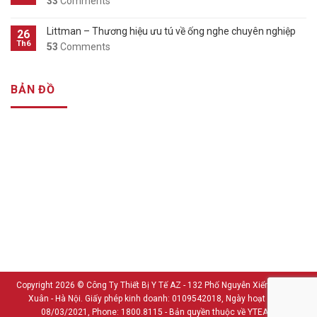
33
Comments
Littman – Thương hiệu ưu tú về ống nghe chuyên nghiệp
26
Th6
53
Comments
BẢN ĐỒ
Copyright 2026 ©
Công Ty Thiết Bị Y Tế AZ - 132 Phố Nguyễn Xiển - Thanh
Xuân - Hà Nội. Giấy phép kinh doanh: 0109542018, Ngày hoạt động:
08/03/2021, Phone: 1800.8115 - Bản quyền thuộc về YTEAZ.