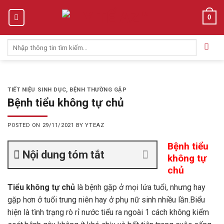
Skip
0
to
content
Tìm
kiếm:
TIẾT NIỆU SINH DỤC
,
BỆNH THƯỜNG GẶP
Bệnh tiểu không tự chủ
POSTED ON
29/11/2021
BY
YTEAZ
Bệnh tiểu
Nội dung tóm tắt
không tự
chủ
Tiểu không tự chủ
là bệnh gặp ở mọi lứa tuổi, nhưng hay
gặp hơn ở tuổi trung niên hay ở phụ nữ sinh nhiều lần.Biểu
hiện là tình trạng rò rỉ nước tiểu ra ngoài 1 cách không kiểm