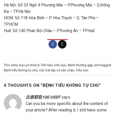
Hà Nội: Số 33 Ngõ 4 Phương Mai – P.Phương Mai – Q.Đống
Đa – TP.Hà Nội
HCM: Số 118 Hòa Bình – P. Hòa Thạch – Q. Tân Phú –
TP.HCM
Huế: Số 140 Phan Bội Châu – P.Trường An – TP.Huế
This entry was posted in
Tiết niệu sinh dục
,
Bệnh thường gặp
and tagged
Bệnh tiểu không tự chủ
,
Các bài tập cơ sàn chậu
,
Tiểu són
.
4 THOUGHTS ON “
BỆNH TIỂU KHÔNG TỰ CHỦ
”
注册获取100 USDT
says:
Can you be more specific about the content of
your article? After reading it, I still have some