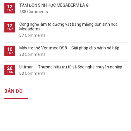
TẤM ĐỘN SINH HỌC MEGADERM LÀ GÌ
12
Th7
238
Comments
Công nghệ làm to dương vật bằng miếng độn sinh học
12
Megaderm
Th7
57
Comments
Máy trợ thở Ventmed DS8 – Giải pháp cho bệnh hô hấp
10
Th7
33
Comments
Littman – Thương hiệu ưu tú về ống nghe chuyên nghiệp
26
Th6
53
Comments
BẢN ĐỒ