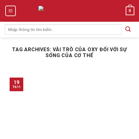
Skip
0
to
content
Tìm
kiếm:
TAG ARCHIVES:
VÀI TRÒ CỦA OXY ĐỐI VỚI SỰ
SỐNG CỦA CƠ THỂ
19
Th11