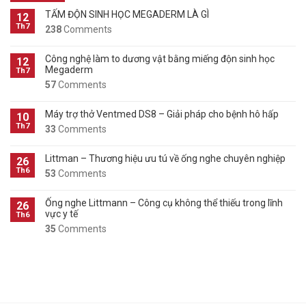
TẤM ĐỘN SINH HỌC MEGADERM LÀ GÌ
12
Th7
238
Comments
Công nghệ làm to dương vật bằng miếng độn sinh học
12
Megaderm
Th7
57
Comments
Máy trợ thở Ventmed DS8 – Giải pháp cho bệnh hô hấp
10
Th7
33
Comments
Littman – Thương hiệu ưu tú về ống nghe chuyên nghiệp
26
Th6
53
Comments
Ống nghe Littmann – Công cụ không thể thiếu trong lĩnh
26
vực y tế
Th6
35
Comments