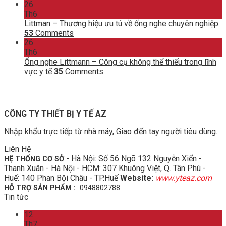
26
Th6
Littman – Thương hiệu ưu tú về ống nghe chuyên nghiệp
53
Comments
26
Th6
Ống nghe Littmann – Công cụ không thể thiếu trong lĩnh
vực y tế
35
Comments
CÔNG TY THIẾT BỊ Y TẾ AZ
Nhập khẩu trực tiếp từ nhà máy, Giao đến tay người tiêu dùng.
Liên Hệ
- Hà Nội: Số 56 Ngõ 132 Nguyễn Xiển -
HỆ THỐNG CƠ SỞ
Thanh Xuân - Hà Nội - HCM: 307 Khuông Việt, Q. Tân Phú -
Huế: 140 Phan Bội Châu - TP.Huế
Website:
www.yteaz.com
HỖ TRỢ SẢN PHẨM :
0948802788
Tin tức
12
Th7