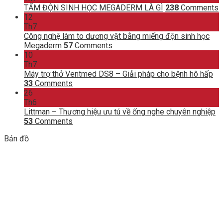
TẤM ĐỘN SINH HỌC MEGADERM LÀ GÌ
238
Comments
12
Th7
Công nghệ làm to dương vật bằng miếng độn sinh học
Megaderm
57
Comments
10
Th7
Máy trợ thở Ventmed DS8 – Giải pháp cho bệnh hô hấp
33
Comments
26
Th6
Littman – Thương hiệu ưu tú về ống nghe chuyên nghiệp
53
Comments
Bản đồ