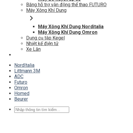
Băng hỗ trợ vận động thể thao FUTURO
Máy Xông Khí Dung
Máy Xông Khí Dung Norditalia
Máy Xông Khí Dung Omron
Dụng cụ tập Kegel
Nhiệt kế điện tử
Xe Lăn
NordItalia
Littmann 3M
ADC
Futuro
Omron
Homed
Beurer
Tìm
kiếm: