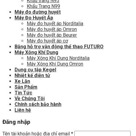
Khẩu trang N95
Khẩu Trang N99
Máy đo đường huyết
Máy Đo Huyết Áp
Máy đo huyết áp Norditalia
Máy đo huyết áp Omron
Máy đo huyết áp Beurer
Máy đo huyết áp cơ
Băng hỗ trợ vận động thể thao FUTURO
Máy Xông Khí Dung
Máy Xông Khí Dung Norditalia
Máy Xông Khí Dung Omron
Dụng cụ tập Kegel
Nhiệt kế điện tử
Xe Lăn
Sản Phẩm
Tin Tức
Về Chúng Tôi
Chính sách bảo hành
Liên hệ
Đăng nhập
Tên tài khoản hoặc địa chỉ email
*