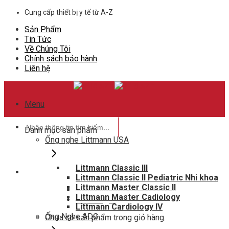
Skip
Cung cấp thiết bị y tế từ A-Z
to
Sản Phẩm
content
Tin Tức
Về Chúng Tôi
Chính sách bảo hành
Liên hệ
Menu
Tìm
Danh mục sản phẩm
kiếm:
Ống nghe Littmann USA
Littmann Classic III
Littmann Classic II Pediatric Nhi khoa
Hotline hỗ trợ
Littmann Master Classic II
0948802788
Littmann Master Cadiology
Giỏ hàng
0
Littmann Cardiology IV
Ống Nghe ADC
Chưa có sản phẩm trong giỏ hàng.