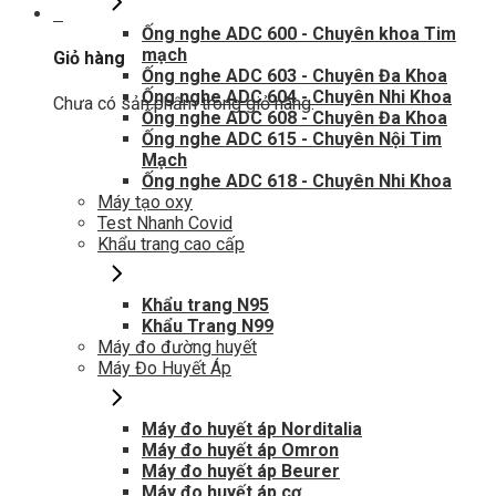
0
Ống nghe ADC 600 - Chuyên khoa Tim
mạch
Giỏ hàng
Ống nghe ADC 603 - Chuyên Đa Khoa
Ống nghe ADC 604 - Chuyên Nhi Khoa
Chưa có sản phẩm trong giỏ hàng.
Ống nghe ADC 608 - Chuyên Đa Khoa
Ống nghe ADC 615 - Chuyên Nội Tim
Mạch
Ống nghe ADC 618 - Chuyên Nhi Khoa
Máy tạo oxy
Test Nhanh Covid
Khẩu trang cao cấp
Khẩu trang N95
Khẩu Trang N99
Máy đo đường huyết
Máy Đo Huyết Áp
Máy đo huyết áp Norditalia
Máy đo huyết áp Omron
Máy đo huyết áp Beurer
Máy đo huyết áp cơ