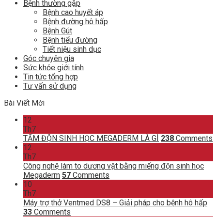
Bệnh thường gặp
Bệnh cao huyết áp
Bệnh đường hô hấp
Bệnh Gút
Bệnh tiểu đường
Tiết niệu sinh dục
Góc chuyên gia
Sức khỏe giới tính
Tin tức tổng hợp
Tư vấn sử dụng
Bài Viết Mới
12
Th7
TẤM ĐỘN SINH HỌC MEGADERM LÀ GÌ
238
Comments
12
Th7
Công nghệ làm to dương vật bằng miếng độn sinh học
Megaderm
57
Comments
10
Th7
Máy trợ thở Ventmed DS8 – Giải pháp cho bệnh hô hấp
33
Comments