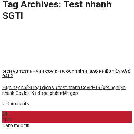
Tag Archives:
Test nhanh
SGTI
DỊCH VỤ TEST NHANH COVID-19: QUY TRÌNH, BAO NHIÊU TIỀN VÀ Ở
ĐÂU?
Hiện nay nhiều loại dịch vụ test nhanh Covid-19 (xét nghiệm
nhanh Covid-19) được phát triển góp
2 Comments
29
Th11
Danh mục tin